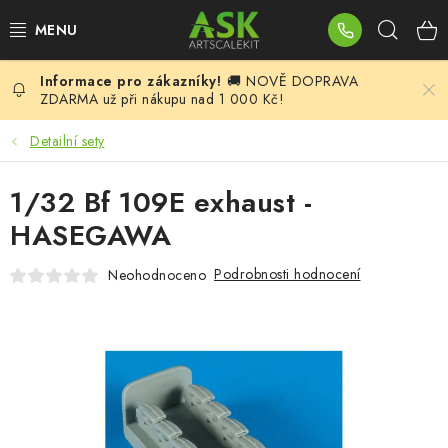
Přejít
Hleda
na
obsah
🚚 NOVĚ DOPRAVA
BLOG
ZDARMA už při nákupu nad 1 000 Kč!
SUMMER DAYS
Detailní sety
WARHAMMER
1/32 Bf 109E exhaust -
HASEGAWA
ASK PRODUKTY
Podrobnosti hodnocení
Neohodnoceno
NOVINKY
PLASTIKOVÉ MODELY
DOPLŇKY K MODELŮM