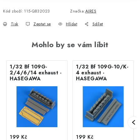
Kód zboží:
115-QB32023
Značka:
AIRES
Tisk
Zeptat se
Hlídat
Sdílet
Mohlo by se vám líbit
1/32 Bf 109G-
1/32 Bf 109G-10/K-
2/4/6/14 exhaust -
4 exhaust -
HASEGAWA
HASEGAWA
199 Kč
199 Kč