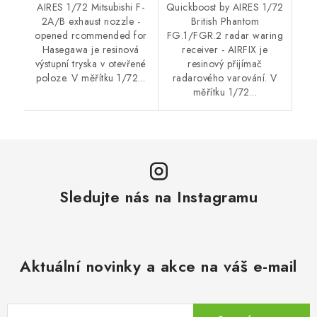
AIRES 1/72 Mitsubishi F-
Quickboost by AIRES 1/72
2A/B exhaust nozzle -
British Phantom
opened rcommended for
FG.1/FGR.2 radar waring
Hasegawa je resinová
receiver - AIRFIX je
výstupní tryska v otevřené
resinový přijímač
poloze. V měřítku 1/72...
radarového varování. V
měřítku 1/72...
Sledujte nás na Instagramu
Aktuální novinky a akce na váš e-mail