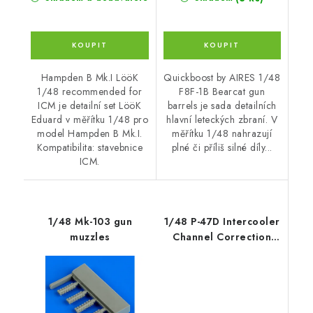
Hampden B Mk.I LööK
Quickboost by AIRES 1/48
1/48 recommended for
F8F-1B Bearcat gun
ICM je detailní set LööK
barrels je sada detailních
Eduard v měřítku 1/48 pro
hlavní leteckých zbraní. V
model Hampden B Mk.I.
měřítku 1/48 nahrazují
Kompatibilita: stavebnice
plné či příliš silné díly...
ICM.
1/48 Mk-103 gun
1/48 P-47D Intercooler
muzzles
Channel Correction
Set/for Miniart kit