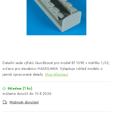
BARVY A POMŮCKY
PUBLIKACE
SKY RIDERS COFFEE
DÁRKOVÉ POUKAZY
PRODÁVANÉ ZNAČKY
Detailní sada výfuků Quickboost pro model Bf 109E v měřítku 1/32,
O nás
Moje objednávka
Kontakty
Doprava a platba
určeno pro stavebnici HASEGAWA. Vylepšuje vzhled modelu o
jemně zpracované detaily.
Více informací
Obchodní podmínky
Podmínky ochrany osobních údajů
Reklamační řád
Velkoobchod (B2B)
(1 ks)
Skladem
Převodník modelářských barev
Modelářský slovník Art Scale
10.8.2026
FAQ
Výstavy 2026
Možnosti doručení