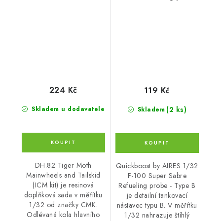
Tailskid (ICM kit)
- Type B
224 Kč
119 Kč
(2 ks)
Skladem u dodavatele
Skladem
DH.82 Tiger Moth
Quickboost by AIRES 1/32
Mainwheels and Tailskid
F-100 Super Sabre
(ICM kit) je resinová
Refueling probe - Type B
doplňková sada v měřítku
je detailní tankovací
1/32 od značky CMK.
nástavec typu B. V měřítku
Odlévaná kola hlavního
1/32 nahrazuje štíhlý