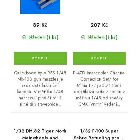
207 Kč
89 Kč
(1 ks)
(1 ks)
Skladem
Skladem
P-47D Intercooler Channel
Quickboost by AIRES 1/48
Correction Set/ for
Mk-103 gun muzzles je
Miniart kit je 3D tištěná
sada detailních ústí
doplňková sada z resinu v
kanónů. V měřítku 1/48
měřítku 1/48 od značky
nahrazují plné či příliš
CMK. Vnitřní vedení...
silné díly stavebnice...
1/32 DH.82 Tiger Moth
1/32 F-100 Super
Mainwheels and
Sabre Refueling probe