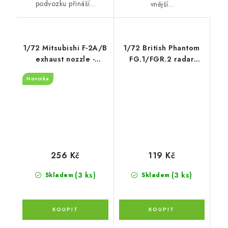
podvozku přináší...
vnější...
1/72 Mitsubishi F-2A/B
1/72 British Phantom
exhaust nozzle -
FG.1/FGR.2 radar
opened rcommended
waring receiver -
Novinka
for Hasegawa
AIRFIX
256 Kč
119 Kč
(3 ks)
(3 ks)
Skladem
Skladem