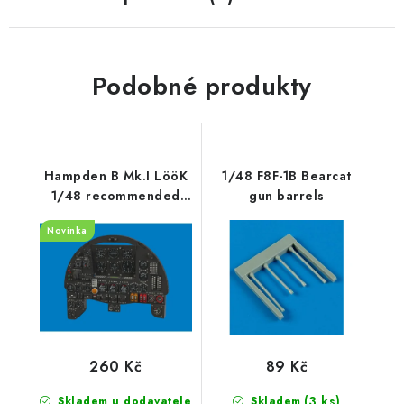
Podobné produkty
Hampden B Mk.I LööK
1/48 F8F-1B Bearcat
1/48 recommended
gun barrels
for ICM
Novinka
260 Kč
89 Kč
(3 ks)
Skladem u dodavatele
Skladem