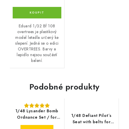
Eduard 1/32 Bf 108
overtrees je plastikový
model letadla určený ke
slepení. Jedná se o edici
OVERTREES. Barvy a
lepidlo nejsou součástí
balení.
Podobné produkty
1/48 Lysander Bomb
1/48 Defiant Pilot´s
Ordnance Set / for
Seat with belts for
Airfix kit
Airfix kit