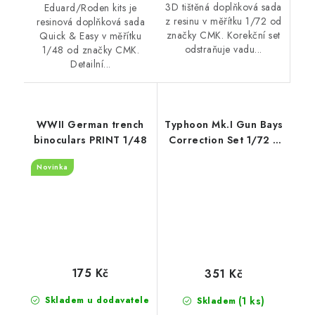
3D tištěná doplňková sada
Eduard/Roden kits je
z resinu v měřítku 1/72 od
resinová doplňková sada
značky CMK. Korekční set
Quick & Easy v měřítku
odstraňuje vadu...
1/48 od značky CMK.
Detailní...
WWII German trench
Typhoon Mk.I Gun Bays
binoculars PRINT 1/48
Correction Set 1/72 /
for Airfix kit
Novinka
175 Kč
351 Kč
(1 ks)
Skladem u dodavatele
Skladem