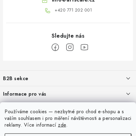
+420 771 202 001​
Z
á
B2B sekce
p
a
Našim cílem je 100% orientace na potřeby obchodní partnerů,
Informace pro vás
poskytování odpovídajících služeb a servisu
t
í
O nás
Můj účet
Používáme cookies — nezbytné pro chod e-shopu a s
REGISTRACE
Moje objednávka
vaším souhlasem i pro měření návštěvnosti a personalizaci
Přihlásit se
reklamy
. Více informací
zde
.
Dobírka
QR platba
Kontakty
Registrace