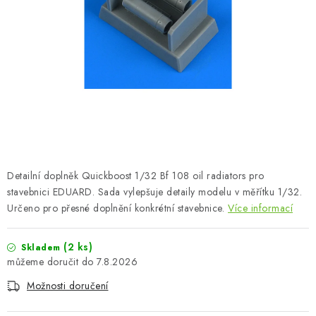
BARVY A POMŮCKY
PUBLIKACE
SKY RIDERS COFFEE
DÁRKOVÉ POUKAZY
PRODÁVANÉ ZNAČKY
Detailní doplněk Quickboost 1/32 Bf 108 oil radiators pro
O nás
Moje objednávka
Kontakty
Doprava a platba
stavebnici EDUARD. Sada vylepšuje detaily modelu v měřítku 1/32.
Určeno pro přesné doplnění konkrétní stavebnice.
Více informací
Obchodní podmínky
Podmínky ochrany osobních údajů
Reklamační řád
Velkoobchod (B2B)
(2 ks)
Skladem
Převodník modelářských barev
Modelářský slovník Art Scale
7.8.2026
FAQ
Možnosti doručení