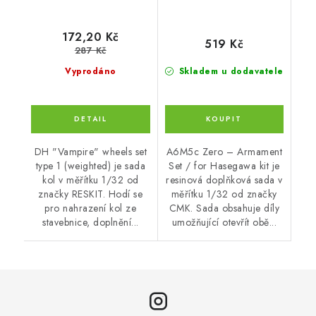
172,20 Kč
519 Kč
287 Kč
Vyprodáno
Skladem u dodavatele
DH "Vampire" wheels set
A6M5c Zero – Armament
type 1 (weighted) je sada
Set / for Hasegawa kit je
kol v měřítku 1/32 od
resinová doplňková sada v
značky RESKIT. Hodí se
měřítku 1/32 od značky
pro nahrazení kol ze
CMK. Sada obsahuje díly
stavebnice, doplnění...
umožňující otevřít obě...