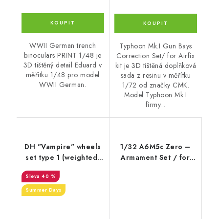
WWII German trench
Typhoon Mk.I Gun Bays
binoculars PRINT 1/48 je
Correction Set/ for Airfix
3D tištěný detail Eduard v
kit je 3D tištěná doplňková
měřítku 1/48 pro model
sada z resinu v měřítku
WWII German.
1/72 od značky CMK.
Model Typhoon Mk.I
firmy...
DH "Vampire" wheels
1/32 A6M5c Zero –
set type 1 (weighted)
Armament Set / for
(1/32)
Hasegawa kit
40 %
Summer Days