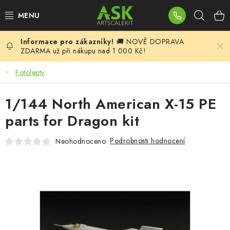
Přejít
Hleda
na
obsah
🚚 NOVĚ DOPRAVA
BLOG
ZDARMA už při nákupu nad 1 000 Kč!
SUMMER DAYS
Fotolepty
WARHAMMER
1/144 North American X-15 PE
parts for Dragon kit
ASK PRODUKTY
Podrobnosti hodnocení
Neohodnoceno
NOVINKY
PLASTIKOVÉ MODELY
DOPLŇKY K MODELŮM