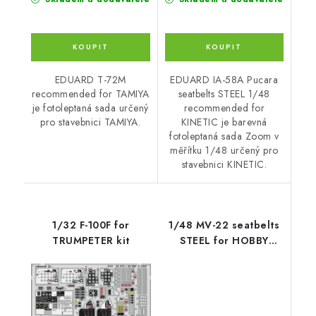
EDUARD T-72M
EDUARD IA-58A Pucara
recommended for TAMIYA
seatbelts STEEL 1/48
je fotoleptaná sada určený
recommended for
pro stavebnici TAMIYA.
KINETIC je barevná
fotoleptaná sada Zoom v
měřítku 1/48 určený pro
stavebnici KINETIC.
1/32 F-100F for
1/48 MV-22 seatbelts
TRUMPETER kit
STEEL for HOBBY
BOSS kit