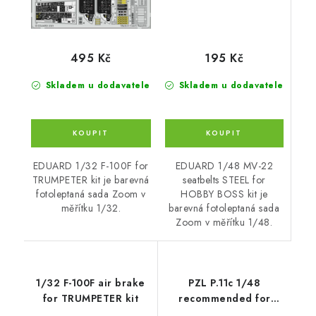
195 Kč
495 Kč
Skladem u dodavatele
Skladem u dodavatele
EDUARD 1/48 MV-22
EDUARD 1/32 F-100F for
seatbelts STEEL for
TRUMPETER kit je barevná
HOBBY BOSS kit je
fotoleptaná sada Zoom v
barevná fotoleptaná sada
měřítku 1/32.
Zoom v měřítku 1/48.
1/32 F-100F air brake
PZL P.11c 1/48
for TRUMPETER kit
recommended for
ARMA HOBBY