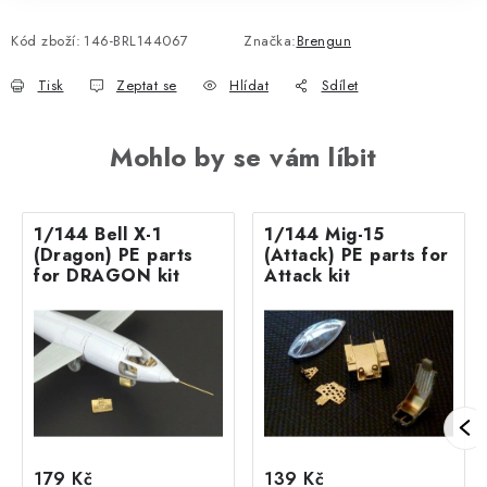
Kód zboží:
146-BRL144067
Značka:
Brengun
Tisk
Zeptat se
Hlídat
Sdílet
Mohlo by se vám líbit
1/144 Bell X-1
1/144 Mig-15
(Dragon) PE parts
(Attack) PE parts for
for DRAGON kit
Attack kit
179 Kč
139 Kč