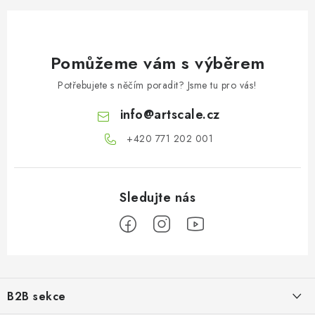
Pomůžeme vám s výběrem
Potřebujete s něčím poradit? Jsme tu pro vás!
info
@
artscale.cz
+420 771 202 001​
Z
á
B2B sekce
p