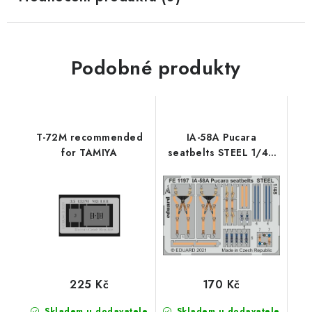
Podobné produkty
T-72M recommended
IA-58A Pucara
for TAMIYA
seatbelts STEEL 1/48
recommended for
KINETIC
225 Kč
170 Kč
Skladem u dodavatele
Skladem u dodavatele