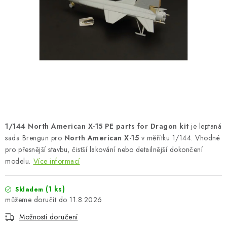
BARVY A POMŮCKY
PUBLIKACE
SKY RIDERS COFFEE
DÁRKOVÉ POUKAZY
PRODÁVANÉ ZNAČKY
1/144 North American X-15 PE parts for Dragon kit
je leptaná
O nás
Moje objednávka
Kontakty
Doprava a platba
sada Brengun pro
North American X-15
v měřítku 1/144. Vhodné
pro přesnější stavbu, čistší lakování nebo detailnější dokončení
Obchodní podmínky
Podmínky ochrany osobních údajů
modelu.
Více informací
Reklamační řád
Velkoobchod (B2B)
Převodník modelářských barev
Modelářský slovník Art Scale
(1 ks)
Skladem
FAQ
Výstavy 2026
11.8.2026
Možnosti doručení