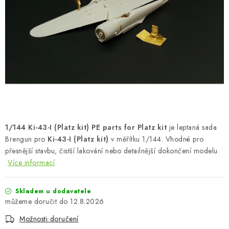
BARVY A POMŮCKY
PUBLIKACE
SKY RIDERS COFFEE
DÁRKOVÉ POUKAZY
PRODÁVANÉ ZNAČKY
1/144 Ki-43-I (Platz kit) PE parts for Platz kit
je leptaná sada
O nás
Moje objednávka
Kontakty
Doprava a platba
Brengun pro
Ki-43-I (Platz kit)
v měřítku 1/144. Vhodné pro
přesnější stavbu, čistší lakování nebo detailnější dokončení modelu.
Obchodní podmínky
Podmínky ochrany osobních údajů
Více informací
Reklamační řád
Velkoobchod (B2B)
Převodník modelářských barev
Modelářský slovník Art Scale
Skladem u dodavatele
FAQ
Výstavy 2026
12.8.2026
Možnosti doručení