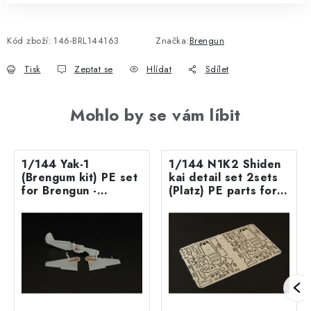
Kód zboží:
146-BRL144163
Značka:
Brengun
Tisk
Zeptat se
Hlídat
Sdílet
Mohlo by se vám líbit
1/144 Yak-1
1/144 N1K2 Shiden
(Brengum kit) PE set
kai detail set 2sets
for Brengun -
(Platz) PE parts for
Northstar kit
PLATZ kit