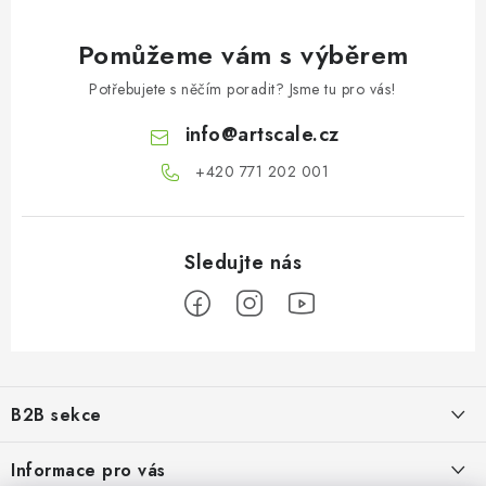
Pomůžeme vám s výběrem
Potřebujete s něčím poradit? Jsme tu pro vás!
info
@
artscale.cz
+420 771 202 001​
Z
á
B2B sekce
p
a
Našim cílem je 100% orientace na potřeby obchodní partnerů,
Informace pro vás
poskytování odpovídajících služeb a servisu