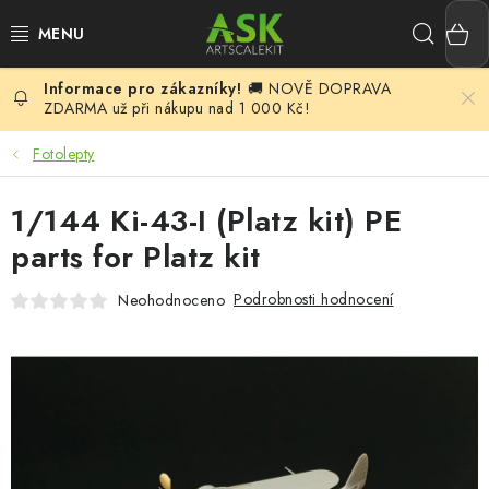
Přejít
Hleda
na
NÁ
obsah
🚚 NOVĚ DOPRAVA
KOŠ
BLOG
ZDARMA už při nákupu nad 1 000 Kč!
SUMMER DAYS
Fotolepty
WARHAMMER
1/144 Ki-43-I (Platz kit) PE
parts for Platz kit
ASK PRODUKTY
Podrobnosti hodnocení
Neohodnoceno
NOVINKY
PLASTIKOVÉ MODELY
DOPLŇKY K MODELŮM