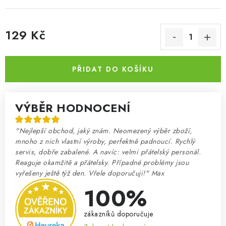
129 Kč
Měrná cena:
PŘIDAT DO KOŠÍKU
VÝBĚR HODNOCENÍ
"Nejlepší obchod, jaký znám. Neomezený výběr zboží,
mnoho z nich vlastní výroby, perfektně padnoucí. Rychlý
servis, dobře zabalené. A navíc: velmi přátelský personál.
Reaguje okamžitě a přátelsky. Případné problémy jsou
vyřešeny ještě týž den. Vřele doporučuji!" Max
100%
zákazníků doporučuje