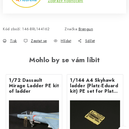
Zobrazit hodnocení
Kód zboží:
146-BRL144162
Značka:
Brengun
Tisk
Zeptat se
Hlídat
Sdílet
Mohlo by se vám líbit
1/72 Dassault
1/144 A4 Skyhawk
Mirage Ladder PE kit
ladder (Platz-Eduard
of ladder
kit) PE set for Platz
and Eduard kit