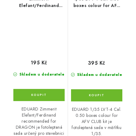
Elefant/Ferdinand
boxes colour for AFV
recommended for
CLUB kit
DRAGON
195 Kč
395 Kč
Skladem u dodavatele
Skladem u dodavatele
EDUARD Zimmerit
EDUARD 1/35 LVT-4 Cal.
Elefant/Ferdinand
0.50 boxes colour for
recommended for
AFV CLUB kit je
DRAGON je fotoleptaná
fotoleptaná sada v měřítku
sada určený pro stavebnici
1/35.