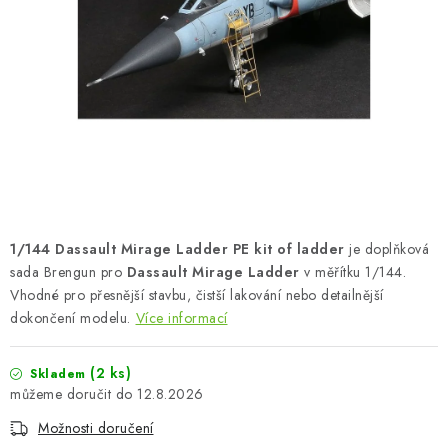
BARVY A POMŮCKY
PUBLIKACE
SKY RIDERS COFFEE
DÁRKOVÉ POUKAZY
PRODÁVANÉ ZNAČKY
1/144 Dassault Mirage Ladder PE kit of ladder
je doplňková
O nás
Moje objednávka
Kontakty
Doprava a platba
sada Brengun pro
Dassault Mirage Ladder
v měřítku 1/144.
Vhodné pro přesnější stavbu, čistší lakování nebo detailnější
Obchodní podmínky
Podmínky ochrany osobních údajů
dokončení modelu.
Více informací
Reklamační řád
Velkoobchod (B2B)
Převodník modelářských barev
Modelářský slovník Art Scale
(2 ks)
Skladem
FAQ
Výstavy 2026
12.8.2026
Možnosti doručení