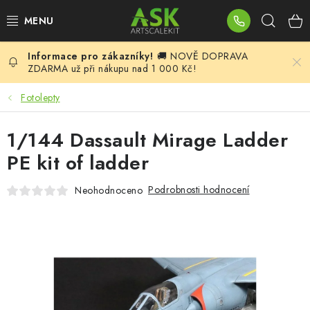
Přejít
Hleda
na
obsah
🚚 NOVĚ DOPRAVA
BLOG
ZDARMA už při nákupu nad 1 000 Kč!
SUMMER DAYS
Fotolepty
WARHAMMER
1/144 Dassault Mirage Ladder
PE kit of ladder
ASK PRODUKTY
Podrobnosti hodnocení
Neohodnoceno
NOVINKY
PLASTIKOVÉ MODELY
DOPLŇKY K MODELŮM