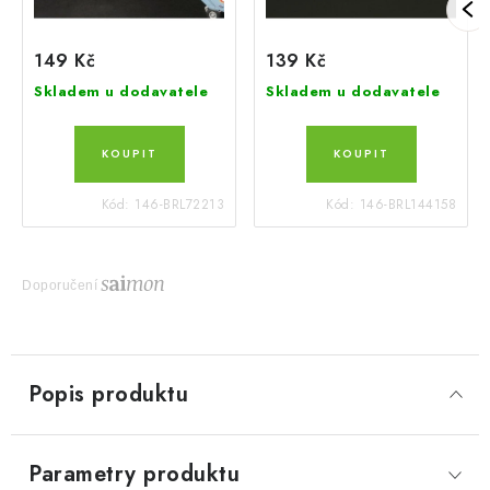
149 Kč
139 Kč
Skladem u dodavatele
Skladem u dodavatele
Kód:
146-BRL72213
Kód:
146-BRL144158
Doporučení
Popis produktu
Parametry produktu