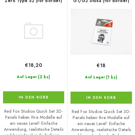
r
s
Zero Type 52 (for Border)
G1/G2 Stuka (for Border)
P
o
r
r
o
t
d
i
u
e
k
r
t
u
€18,20
€18
e
n
g
(3 ks)
Auf Lager
(1 ks)
Auf Lager
IN DEN KORB
IN DEN KORB
Red Fox Studios Quick Set 3D-
Red Fox Studios Quick Set 3D-
Panels heben Ihre Modelle auf
Panels heben Ihre Modelle auf
ein neues Level! Einfache
ein neues Level! Einfache
Anwendung, realistische Details
Anwendung, realistische Details