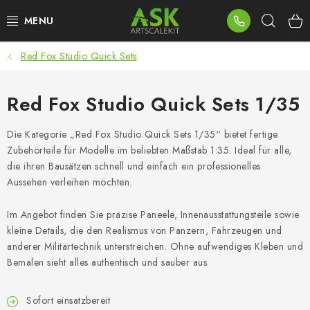
Zum
Such
Inhalt
springen
Red Fox Studio Quick Sets
BLOG
SUMMER DAYS
Red Fox Studio Quick Sets 1/35
WARHAMMER
Die Kategorie „Red Fox Studio Quick Sets 1/35“ bietet fertige
Zubehörteile für Modelle im beliebten Maßstab 1:35. Ideal für alle,
die ihren Bausätzen schnell und einfach ein professionelles
ASK PRODUKTE
Aussehen verleihen möchten.
NEUHEITEN
Im Angebot finden Sie präzise Paneele, Innenausstattungsteile sowie
kleine Details, die den Realismus von Panzern, Fahrzeugen und
PLASTIKMODELLE
anderer Militärtechnik unterstreichen. Ohne aufwendiges Kleben und
Bemalen sieht alles authentisch und sauber aus.
ZUBEHÖR
Sofort einsatzbereit