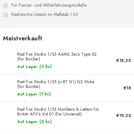
FARBEN & WERKZEUGE
Für Panzer- und Militärfahrzeugmodelle
Realistische Details im Maßstab 1:35
PUBLIKATIONEN
SKY RIDERS COFFEE
Meistverkauft
VOUCHERS
Red Fox Studio 1/35 A6M2 Zero Type 52
(for Border)
€18,20
VERKAUFTE MARKEN
(3 ks)
Auf Lager
Über uns
Meine Bestellung
Kontakte
Red Fox Studio 1/35 Ju-87 G1/G2 Stuka
(for Border)
€18
Versand und Bezahlung
Bedingungen und Konditionen
(1 ks)
Auf Lager
Datenschutzbestimmungen
Beschwerdeverfahren
Großhandel
Modellfarben-Umrechner
Red Fox Studio 1/35 Numbers & Letters for
British AFV's Vol.01 (for Universal)
€19,20
Art Scale Modellbau-Glossar
FAQ
Ausstellungen 2026
(2 ks)
Auf Lager