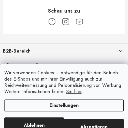
F
u
B2B-Bereich
ß
z
Unser Ziel ist die 100%ige Orientierung an den Bedürfnissen der
Informationen für Sie
Geschäftspartner, die Bereitstellung geeigneter Dienstleistungen und
e
Wir verwenden Cookies – notwendige für den Betrieb
Service
i
Über uns
des E-Shops und mit Ihrer Einwilligung auch zur
Für Modellbauer
l
Reichweitenmessung und Personalisierung von Werbung.
Meine Bestellung
ANMELDUNG
Weitere Informationen finden
Sie hier
.
Modellfarben-Umrechner
e
Mein Konto
Kontakte
Art Scale Modellbau-Glossar
Einstellungen
Anmelden
Versand und Bezahlung
FAQ
Registrierung
Bedingungen und Konditionen
Ausstellungen 2026
Ablehnen
Akzeptieren
Copyright 2026
Art Scale Kit
. Alle Rechte vorbehalten.
Bestellhistorie