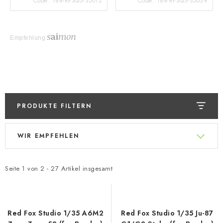
Code:
184-RFSQS-35012
Code:
184-RFSQS-35039
Empfehlung
PRODUKTE FILTERN
L
P
WIR EMPFEHLEN
i
r
s
o
t
d
Seite
1
von
2
-
27
Artikel insgesamt
e
u
d
k
e
t
Red Fox Studio 1/35 A6M2
Red Fox Studio 1/35 Ju-87