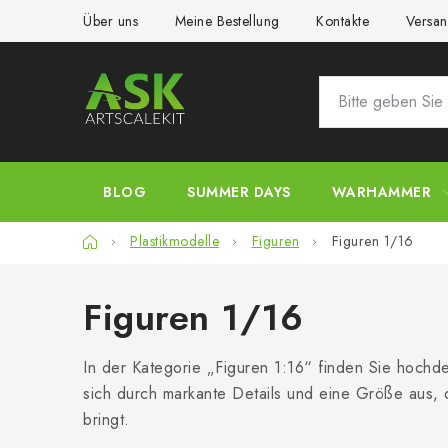
Zum
Über uns
Meine Bestellung
Kontakte
Versan
Inhalt
springen
BLOG
SUMMER DAYS
WARHAMMER
Startseite
Plastikmodelle
Figuren
Figuren 1/16
Figuren 1/16
In der Kategorie „Figuren 1:16“ finden Sie hochde
sich durch markante Details und eine Größe aus, 
bringt.