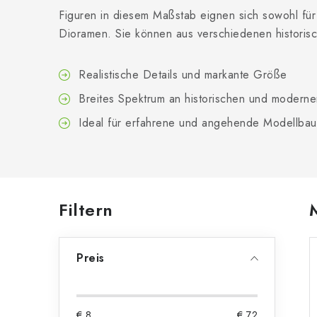
Figuren in diesem Maßstab eignen sich sowohl für 
Dioramen. Sie können aus verschiedenen histori
Realistische Details und markante Größe
Breites Spektrum an historischen und modern
Ideal für erfahrene und angehende Modellbau
S
Filtern
e
Preis
i
t
€
8
€
72