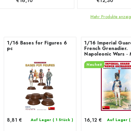
€16,10
€12,30
Mehr Produkte anzei
1/16 Bases for Figures 6
1/16 Imperial Guar
pc
French Grenadier.
Napoleonic Wars - 
Neuheit
8,81 €
16,12 €
Auf Lager
( 1 Stück )
Auf Lager
(