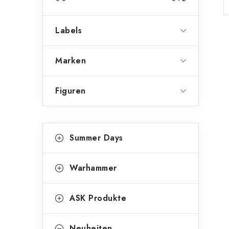
e
n
Labels
l
e
Marken
i
Figuren
s
t
K
Kategorien
e
Summer Days
überspringen
a
t
Warhammer
e
g
ASK Produkte
o
Neuheiten