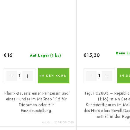
Beim L
€16
€15,30
(1 ks)
Auf Lager
IN DEN KORB
IN D
Plastik-Bausatz einer Prinzessin und
Figur 62803 – Republi
eines Hundes im Maßstab 1:16 für
(1:16) ist ein Set 
Dioramen oder zur
Kunststofffiguren im Maß
Einzelausstellung.
des Herstellers Revell.Da
enthält in der Rege
Art.-Nr.:
107-16GM0020