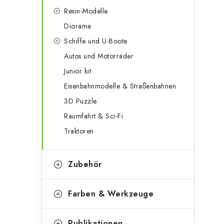
i
Resin-Modelle
Diorama
t
Schiffe und U-Boote
Autos und Motorräder
Junior kit
Eisenbahnmodelle & Straßenbahnen
3D Puzzle
Raumfahrt & Sci-Fi
Traktoren
Zubehör
Farben & Werkzeuge
Publikationen