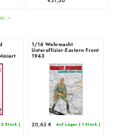
€31,50
gen
d
1/16 Wehrmacht
Unteroffizier-Eastern Front
Miniart
1943
20,63 €
 2 Stück )
Auf Lager
( 1 Stück )