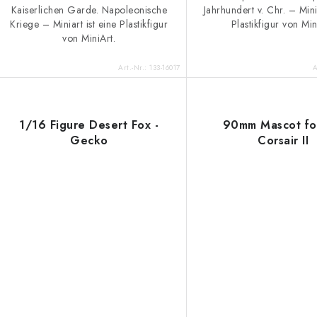
k
n
Kaiserlichen Garde. Napoleonische
Jahrhundert v. Chr. – Minia
Kriege – Miniart ist eine Plastikfigur
Plastikfigur von Min
g
von MiniArt.
e
Art.-Nr.:
133-16017
A
1/16 Figure Desert Fox -
90mm Mascot fo
Gecko
Corsair II