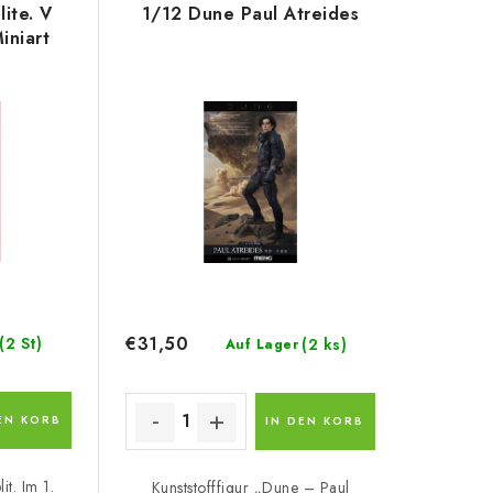
ite. V
1/12 Dune Paul Atreides
iniart
€31,50
(2 St)
(2 ks)
Auf Lager
EN KORB
IN DEN KORB
it. Im 1.
Kunststofffigur „Dune – Paul