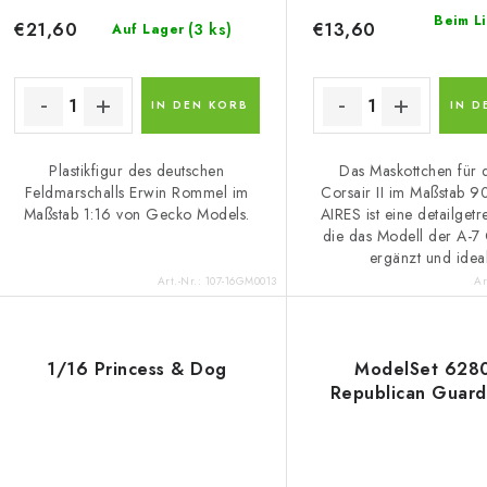
Beim L
€21,60
€13,60
(3 ks)
Auf Lager
IN DEN KORB
IN D
Plastikfigur des deutschen
Das Maskottchen für 
Feldmarschalls Erwin Rommel im
Corsair II im Maßstab 
Maßstab 1:16 von Gecko Models.
AIRES ist eine detailgetr
die das Modell der A-7 C
ergänzt und ideal
Art.-Nr.:
107-16GM0013
Ar
1/16 Princess & Dog
ModelSet 6280
Republican Guard 