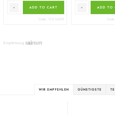
ADD TO CART
ADD TO
Code:
133-16039
Code
Empfehlung
P
WIR EMPFEHLEN
GÜNSTIGSTE
TE
r
L
o