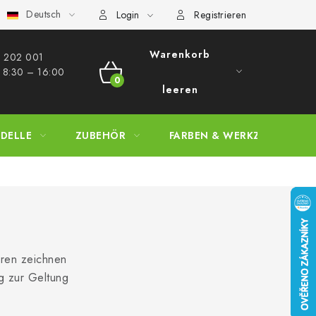
Deutsch
bestimmungen
Beschwerdeverfahren
Großhandel
Model
Login
Registrieren
Warenkorb
 202 001​
: 8:30 – 16:00
WARENKORB
leeren
DELLE
ZUBEHÖR
FARBEN & WERKZEUGE
uren zeichnen
g zur Geltung