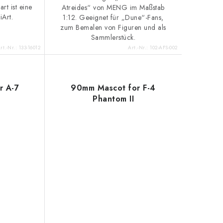
rt ist eine
Atreides“ von MENG im Maßstab
iArt.
1:12. Geeignet für „Dune“-Fans,
zum Bemalen von Figuren und als
Sammlerstück.
rt.-Nr.:
133-16012
Art.-Nr.:
102-AFS-002
r A-7
90mm Mascot for F-4
Phantom II