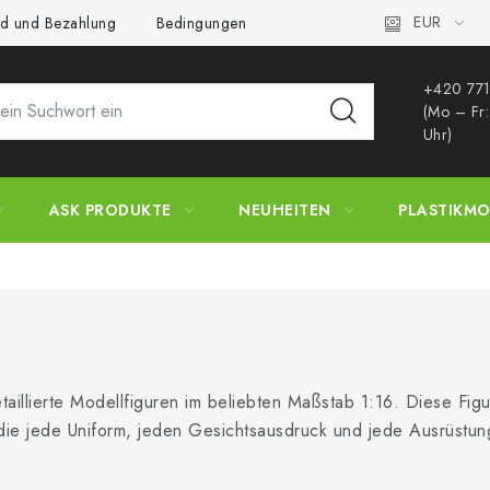
EUR
d und Bezahlung
Bedingungen und Konditionen
Datenschutz
+420 771
(Mo – Fr
Uhr)
ASK PRODUKTE
NEUHEITEN
PLASTIKMO
taillierte Modellfiguren im beliebten Maßstab 1:16. Diese Fig
die jede Uniform, jeden Gesichtsausdruck und jede Ausrüstun