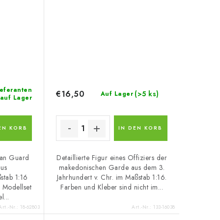
ieferanten
€16,50
(>5 ks)
Auf Lager
auf Lager
EN KORB
IN DEN KORB
can Guard
Detaillierte Figur eines Offiziers der
aus
makedonischen Garde aus dem 3.
stab 1:16
Jahrhundert v. Chr. im Maßstab 1:16.
s Modellset
Farben und Kleber sind nicht im...
l...
Art.-Nr.:
18-62803
Art.-Nr.:
133-16038