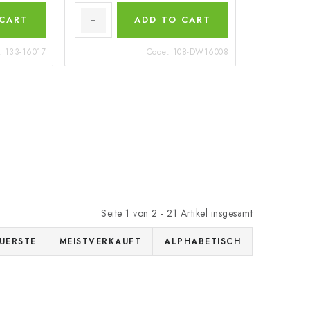
 CART
ADD TO CART
:
133-16017
Code:
108-DW16008
Seite
1
von
2
-
21
Artikel insgesamt
UERSTE
MEISTVERKAUFT
ALPHABETISCH