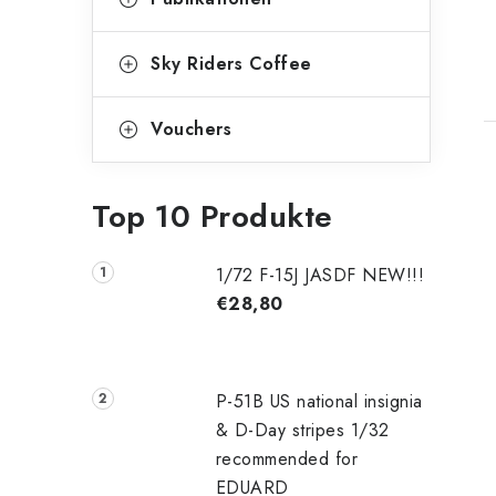
t
Sky Riders Coffee
Vouchers
Top 10 Produkte
1/72 F-15J JASDF NEW!!!
€28,80
P-51B US national insignia
& D-Day stripes 1/32
recommended for
EDUARD