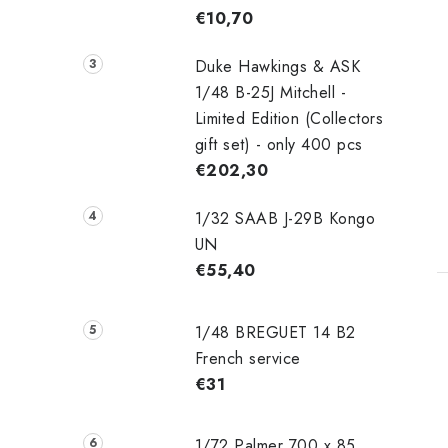
€10,70
Duke Hawkings & ASK
1/48 B-25J Mitchell -
Limited Edition (Collectors
gift set) - only 400 pcs
€202,30
1/32 SAAB J-29B Kongo
UN
€55,40
1/48 ‌‌BREGUET 14 B2
French service
€31
1/72 Palmer 700 x 85