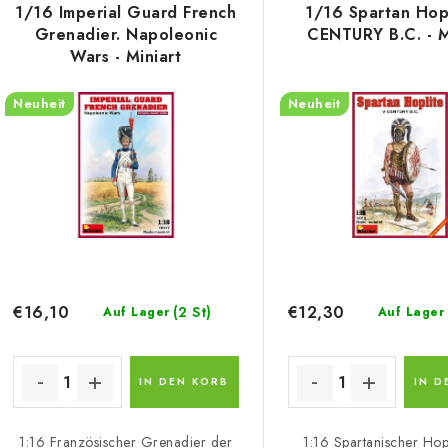
d
1/16 Imperial Guard French
1/16 Spartan Hopl
s
Grenadier. Napoleonic
CENTURY B.C. - M
u
Wars - Miniart
k
e
Neuheit
Neuheit
t
d
s
e
o
r
r
P
t
r
i
€16,10
€12,30
(2 St)
Auf Lager
Auf Lager
o
e
d
r
IN DEN KORB
IN D
u
u
1:16 Französischer Grenadier der
1:16 Spartanischer Hopl