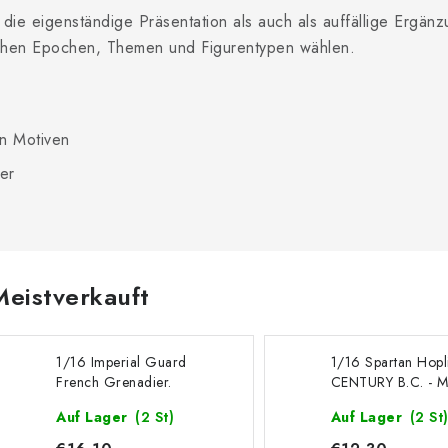
die eigenständige Präsentation als auch als auffällige Ergän
schen Epochen, Themen und Figurentypen wählen.
en Motiven
er
Meistverkauft
1/16 Imperial Guard
1/16 Spartan Hopli
French Grenadier.
CENTURY B.C. - Mi
Napoleonic Wars -
Auf Lager
(2 St)
Auf Lager
(2 St
Miniart