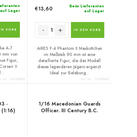
ieferanten
Beim Lieferanten
€13,60
auf Lager
auf Lager
EN KORB
IN DEN KORB
die A-7
AIRES F-4 Phantom II Maskottchen
90 mm von
im Maßstab 90 mm ist eine
eue Figur,
detaillierte Figur, die das Modell
orsair II
dieses legendären Jägers ergänzt.
...
Ideal zur Belebung...
t.-Nr.:
115-100002
Art.-Nr.:
115-100001
3 -
1/16 Macedonian Guards
(1:16)
Officer. III Century B.C.