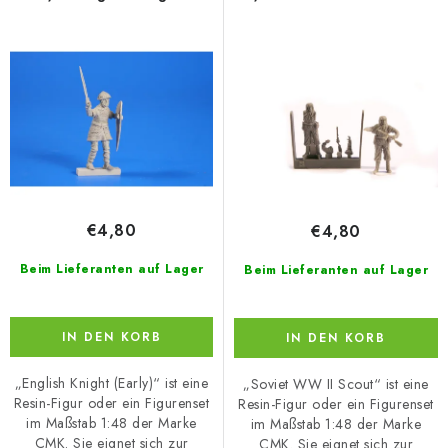
r
s
P
o
r
r
o
t
d
i
u
e
k
r
t
u
€4,80
€4,80
e
n
g
Beim Lieferanten auf Lager
Beim Lieferanten auf Lager
IN DEN KORB
IN DEN KORB
„English Knight (Early)“ ist eine
„Soviet WW II Scout“ ist eine
Resin-Figur oder ein Figurenset
Resin-Figur oder ein Figurenset
im Maßstab 1:48 der Marke
im Maßstab 1:48 der Marke
CMK. Sie eignet sich zur
CMK. Sie eignet sich zur