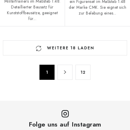
Militärtrainers im Maßstab 1:48.
ein Figurenset im Maßstab 1:48
Detaillierter Bausatz für
der Marke CMK. Sie eignet sich
Kunststoffbausätze, geeignet
zur Belebung eines...
für...
S
WEITERE 18 LADEN
t
e
u
P
e
1
12
a
r
g
e
i
n
l
i
e
e
m
r
e
u
Folge uns auf Instagram
n