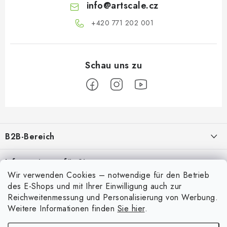
info
@
artscale.cz
+420 771 202 001​
F
u
B2B-Bereich
ß
z
Unser Ziel ist die 100%ige Orientierung an den Bedürfnissen der
Informationen für Sie
Geschäftspartner, die Bereitstellung geeigneter Dienstleistungen und
e
Wir verwenden Cookies – notwendige für den Betrieb
Service
i
Über uns
des E-Shops und mit Ihrer Einwilligung auch zur
Für Modellbauer
l
Reichweitenmessung und Personalisierung von Werbung.
Meine Bestellung
ANMELDUNG
Weitere Informationen finden
Sie hier
.
Modellfarben-Umrechner
e
Mein Konto
Kontakte