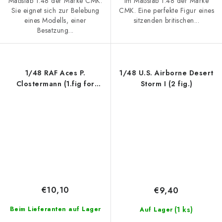
Maßstab 1:48 der Marke CMK.
im Maßstab 1:48 der Marke
Sie eignet sich zur Belebung
CMK. Eine perfekte Figur eines
eines Modells, einer
sitzenden britischen...
Besatzung...
1/48 RAF Aces P.
1/48 U.S. Airborne Desert
Clostermann (1.fig for
Storm I (2 fig.)
Tempest)
€10,10
€9,40
(1 ks)
Beim Lieferanten auf Lager
Auf Lager