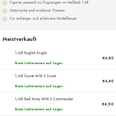
FARBEN & WERKZEUGE
Figuren passend zu Flugzeugen im Maßstab 1:48
Historische und moderne Themen
PUBLIKATIONEN
Für Anfänger und erfahrene Modellbauer
SKY RIDERS COFFEE
Meistverkauft
VOUCHERS
1/48 English Knight
VERKAUFTE MARKEN
€4,80
Beim Lieferanten auf Lager
Über uns
Meine Bestellung
Kontakte
1/48 Soviet WW II Scout
Versand und Bezahlung
Bedingungen und Konditionen
€4,80
Datenschutzbestimmungen
Beschwerdeverfahren
Beim Lieferanten auf Lager
Großhandel
Modellfarben-Umrechner
1/48 Red Army WW II Commander
Art Scale Modellbau-Glossar
FAQ
Ausstellungen 2026
€6,90
Beim Lieferanten auf Lager