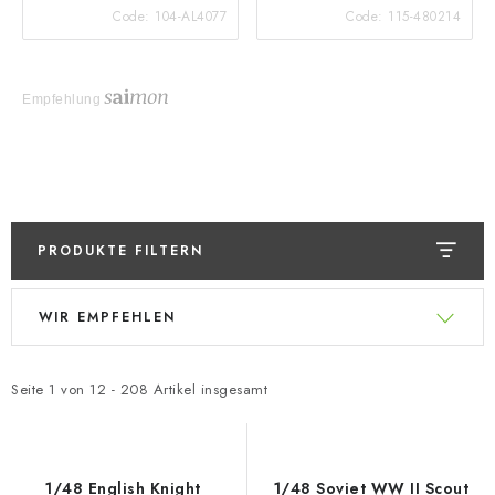
Code:
104-AL4077
Code:
115-480214
Empfehlung
PRODUKTE FILTERN
L
P
WIR EMPFEHLEN
i
r
s
o
t
d
Seite
1
von
12
-
208
Artikel insgesamt
e
u
d
k
e
t
1/48 English Knight
1/48 Soviet WW II Scout