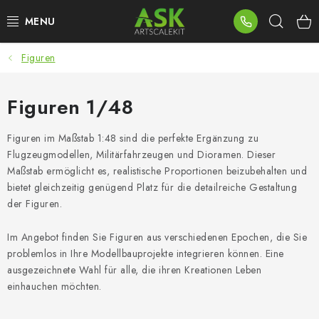
Zum
Such
Inhalt
springen
Figuren
BLOG
SUMMER DAYS
Figuren 1/48
WARHAMMER
Figuren im Maßstab 1:48 sind die perfekte Ergänzung zu
Flugzeugmodellen, Militärfahrzeugen und Dioramen. Dieser
Maßstab ermöglicht es, realistische Proportionen beizubehalten und
ASK PRODUKTE
bietet gleichzeitig genügend Platz für die detailreiche Gestaltung
der Figuren.
NEUHEITEN
Im Angebot finden Sie Figuren aus verschiedenen Epochen, die Sie
PLASTIKMODELLE
problemlos in Ihre Modellbauprojekte integrieren können. Eine
ausgezeichnete Wahl für alle, die ihren Kreationen Leben
ZUBEHÖR
einhauchen möchten.