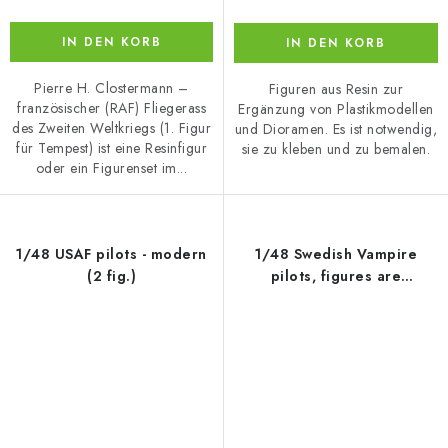
IN DEN KORB
IN DEN KORB
Pierre H. Clostermann –
Figuren aus Resin zur
französischer (RAF) Fliegerass
Ergänzung von Plastikmodellen
des Zweiten Weltkriegs (1. Figur
und Dioramen. Es ist notwendig,
für Tempest) ist eine Resinfigur
sie zu kleben und zu bemalen.
oder ein Figurenset im...
1/48 USAF pilots - modern
1/48 Swedish Vampire
(2 fig.)
pilots, figures are
intergrated with the seats