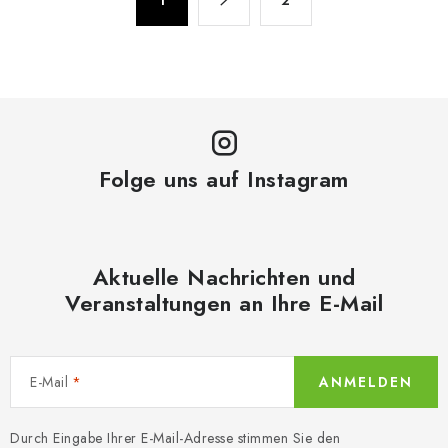
a
t
g
e
i
u
n
e
i
r
e
e
r
l
u
Folge uns auf Instagram
e
n
m
g
e
n
Aktuelle Nachrichten und
t
Veranstaltungen an Ihre E-Mail
e
d
e
E-Mail
ANMELDEN
r
L
Durch Eingabe Ihrer E-Mail-Adresse stimmen Sie den