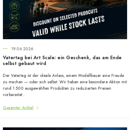
FARBEN & WERKZEUGE
A
r
PUBLIKATIONEN
t
i
SKY RIDERS COFFEE
k
e
VOUCHERS
19.06.2026
l
Vatertag bei Art Scale: ein Geschenk, das am Ende
VERKAUFTE MARKEN
selbst gebaut wird
Der Vatertag ist der ideale Anlass, einem Modellbauer eine Freude
Über uns
Meine Bestellung
Kontakte
zu machen — oder sich selbst. Wir haben eine besondere Aktion mit
Versand und Bezahlung
Bedingungen und Konditionen
rund 1.500 ausgewählten Produkten zu reduzierten Preisen
vorbereitet...
Datenschutzbestimmungen
Beschwerdeverfahren
Großhandel
Modellfarben-Umrechner
Gesamter Artikel
Art Scale Modellbau-Glossar
FAQ
Ausstellungen 2026