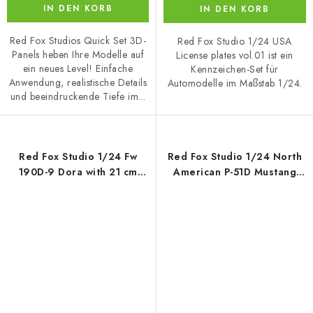
IN DEN KORB
IN DEN KORB
Red Fox Studios Quick Set 3D-
Red Fox Studio 1/24 USA
Panels heben Ihre Modelle auf
License plates vol.01 ist ein
ein neues Level! Einfache
Kennzeichen-Set für
Anwendung, realistische Details
Automodelle im Maßstab 1/24.
und beeindruckende Tiefe im...
Red Fox Studio 1/24 Fw
Red Fox Studio 1/24 North
190D-9 Dora with 21 cm
American P-51D Mustang
panel (Updated) (for
(for Trumpeter)
Trumpeter)