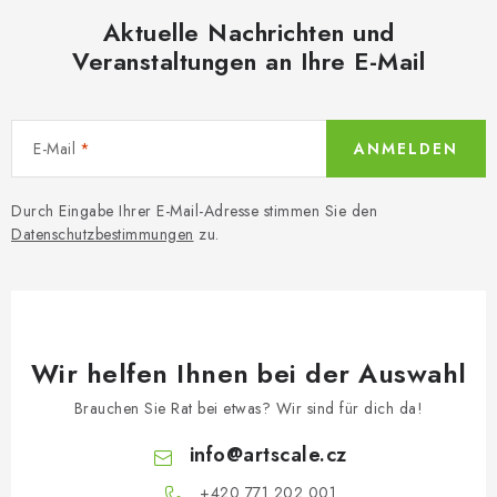
d
Aktuelle Nachrichten und
e
Veranstaltungen an Ihre E-Mail
r
L
i
E-Mail
ANMELDEN
s
t
Durch Eingabe Ihrer E-Mail-Adresse stimmen Sie den
e
Datenschutzbestimmungen
zu.
Wir helfen Ihnen bei der Auswahl
Brauchen Sie Rat bei etwas? Wir sind für dich da!
info
@
artscale.cz
+420 771 202 001​