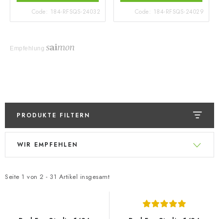
Code:
184-RFSQS-24032
Code:
184-RFSQS-24029
Empfehlung
PRODUKTE FILTERN
L
P
WIR EMPFEHLEN
i
r
s
o
t
d
Seite
1
von
2
-
31
Artikel insgesamt
e
u
d
k