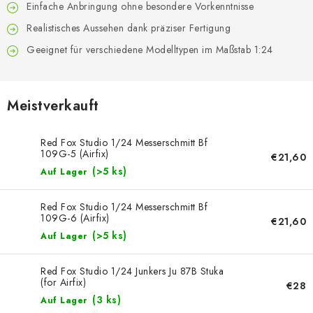
FARBEN & WERKZEUGE
Einfache Anbringung ohne besondere Vorkenntnisse
Realistisches Aussehen dank präziser Fertigung
PUBLIKATIONEN
Geeignet für verschiedene Modelltypen im Maßstab 1:24
SKY RIDERS COFFEE
Meistverkauft
VOUCHERS
Red Fox Studio 1/24 Messerschmitt Bf
VERKAUFTE MARKEN
109G-5 (Airfix)
€21,60
(>5 ks)
Auf Lager
Über uns
Meine Bestellung
Kontakte
Red Fox Studio 1/24 Messerschmitt Bf
Versand und Bezahlung
Bedingungen und Konditionen
109G-6 (Airfix)
€21,60
Datenschutzbestimmungen
Beschwerdeverfahren
(>5 ks)
Auf Lager
Großhandel
Modellfarben-Umrechner
Red Fox Studio 1/24 Junkers Ju 87B Stuka
Art Scale Modellbau-Glossar
FAQ
Ausstellungen 2026
(for Airfix)
€28
(3 ks)
Auf Lager