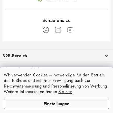
F
u
B2B-Bereich
ß
z
Unser Ziel ist die 100%ige Orientierung an den Bedürfnissen der
Informationen für Sie
Geschäftspartner, die Bereitstellung geeigneter Dienstleistungen und
e
Wir verwenden Cookies – notwendige für den Betrieb
Service
i
Über uns
des E-Shops und mit Ihrer Einwilligung auch zur
Für Modellbauer
l
Reichweitenmessung und Personalisierung von Werbung.
Meine Bestellung
ANMELDUNG
Modellfarben-Umrechner
Weitere Informationen finden
Sie hier
.
e
Mein Konto
Kontakte
Art Scale Modellbau-Glossar
Einstellungen
Anmelden
Versand und Bezahlung
FAQ