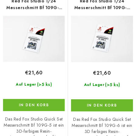
e
t
Red Fox Studio 1/24
Red Fox Studio 1/24
r
s
Messerschmitt Bf 109G-5
Messerschmitt Bf 109G-6
(Airfix)
(Airfix)
P
o
r
r
o
t
d
i
u
e
k
r
t
u
€21,60
€21,60
e
n
g
(>5 ks)
(>5 ks)
Auf Lager
Auf Lager
IN DEN KORB
IN DEN KORB
Das Red Fox Studio Quick Set
Das Red Fox Studio Quick Set
Messerschmitt Bf 109G-5 ist ein
Messerschmitt Bf 109G-6 ist ein
3D-farbiges Resin-
3D farbiges Resin-