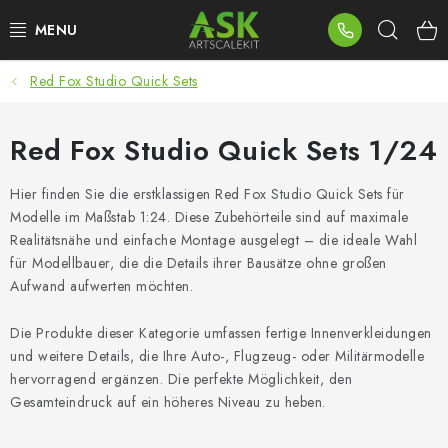
Zum
Such
Inhalt
springen
Red Fox Studio Quick Sets
BLOG
SUMMER DAYS
Red Fox Studio Quick Sets 1/24
WARHAMMER
Hier finden Sie die erstklassigen Red Fox Studio Quick Sets für
Modelle im Maßstab 1:24. Diese Zubehörteile sind auf maximale
Realitätsnähe und einfache Montage ausgelegt – die ideale Wahl
ASK PRODUKTE
für Modellbauer, die die Details ihrer Bausätze ohne großen
Aufwand aufwerten möchten.
NEUHEITEN
Die Produkte dieser Kategorie umfassen fertige Innenverkleidungen
PLASTIKMODELLE
und weitere Details, die Ihre Auto-, Flugzeug- oder Militärmodelle
hervorragend ergänzen. Die perfekte Möglichkeit, den
ZUBEHÖR
Gesamteindruck auf ein höheres Niveau zu heben.