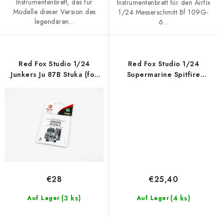
Instrumentenbrett, das für
Instrumentenbrett für den Airfix
Modelle dieser Version des
1/24 Messerschmitt Bf 109G-
legendären...
6...
Red Fox Studio 1/24
Red Fox Studio 1/24
Junkers Ju 87B Stuka (for
Supermarine Spitfire
Airfix)
Mk.VIII (for Airfix)
€28
€25,40
(3 ks)
(4 ks)
Auf Lager
Auf Lager