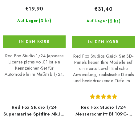
€19,90
€31,40
(3 ks)
(2 ks)
Auf Lager
Auf Lager
IN DEN KORB
IN DEN KORB
Red Fox Studio 1/24 Japanese
Red Fox Studios Quick Set 3D-
License plates vol.01 ist ein
Panels heben Ihre Modelle auf
Kennzeichen-Set für
ein neues Level! Einfache
Automodelle im Maßstab 1/24.
Anwendung, realistische Details
und beeindruckende Tiefe im...
Red Fox Studio 1/24
Red Fox Studio 1/24
Supermarine Spitfire Mk.Ixc
Messerschmitt Bf 109G-6
(for Airfix)
with WFR.GR.21 Rocket
panel (for Trumpeter)