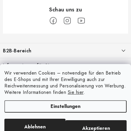
F
u
B2B-Bereich
ß
z
Unser Ziel ist die 100%ige Orientierung an den Bedürfnissen der
Informationen für Sie
Geschäftspartner, die Bereitstellung geeigneter Dienstleistungen und
e
Wir verwenden Cookies – notwendige für den Betrieb
Service
i
Über uns
des E-Shops und mit Ihrer Einwilligung auch zur
Für Modellbauer
l
Reichweitenmessung und Personalisierung von Werbung.
Meine Bestellung
ANMELDUNG
Weitere Informationen finden
Sie hier
.
Modellfarben-Umrechner
e
Mein Konto
Kontakte
Art Scale Modellbau-Glossar
Einstellungen
Anmelden
Versand und Bezahlung
FAQ
Registrierung
Bedingungen und Konditionen
Ausstellungen 2026
Ablehnen
Akzeptieren
Copyright 2026
Art Scale Kit
. Alle Rechte vorbehalten.
Bestellhistorie