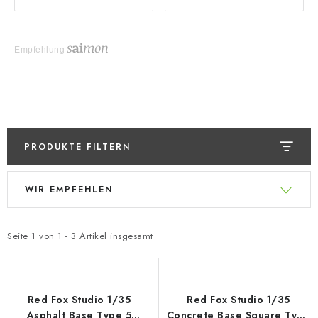
Empfehlung
PRODUKTE FILTERN
L
P
WIR EMPFEHLEN
i
r
s
o
t
d
Seite
1
von
1
-
3
Artikel insgesamt
e
u
d
k
e
t
Red Fox Studio 1/35
Red Fox Studio 1/35
Asphalt Base Type 5
Concrete Base Square Type