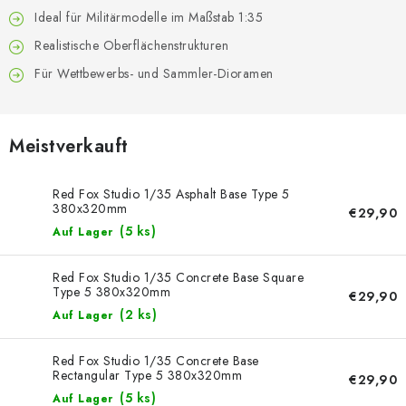
FARBEN & WERKZEUGE
Ideal für Militärmodelle im Maßstab 1:35
Realistische Oberflächenstrukturen
PUBLIKATIONEN
Für Wettbewerbs- und Sammler-Dioramen
SKY RIDERS COFFEE
Meistverkauft
VOUCHERS
VERKAUFTE MARKEN
Red Fox Studio 1/35 Asphalt Base Type 5
380x320mm
€29,90
(5 ks)
Auf Lager
Über uns
Meine Bestellung
Kontakte
Versand und Bezahlung
Bedingungen und Konditionen
Red Fox Studio 1/35 Concrete Base Square
Type 5 380x320mm
€29,90
Datenschutzbestimmungen
Beschwerdeverfahren
(2 ks)
Auf Lager
Großhandel
Modellfarben-Umrechner
Art Scale Modellbau-Glossar
FAQ
Ausstellungen 2026
Red Fox Studio 1/35 Concrete Base
Rectangular Type 5 380x320mm
€29,90
(5 ks)
Auf Lager