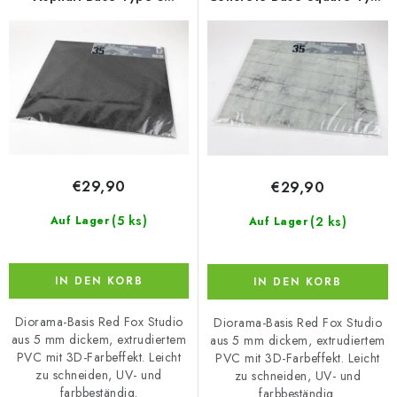
r
s
380x320mm
5 380x320mm
P
o
r
r
o
t
d
i
u
e
k
r
t
u
€29,90
€29,90
e
n
g
(5 ks)
(2 ks)
Auf Lager
Auf Lager
IN DEN KORB
IN DEN KORB
Diorama-Basis Red Fox Studio
Diorama-Basis Red Fox Studio
aus 5 mm dickem, extrudiertem
aus 5 mm dickem, extrudiertem
PVC mit 3D-Farbeffekt. Leicht
PVC mit 3D-Farbeffekt. Leicht
zu schneiden, UV- und
zu schneiden, UV- und
farbbeständig.
farbbeständig.