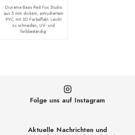
Diorama-Basis Red Fox Studio
aus 5 mm dickem, extrudiertem
PVC mit 3D-Farbeffekt. Leicht
zu schneiden, UV- und
farbbeständig.
S
t
e
u
e
r
Folge uns auf Instagram
e
l
e
m
Aktuelle Nachrichten und