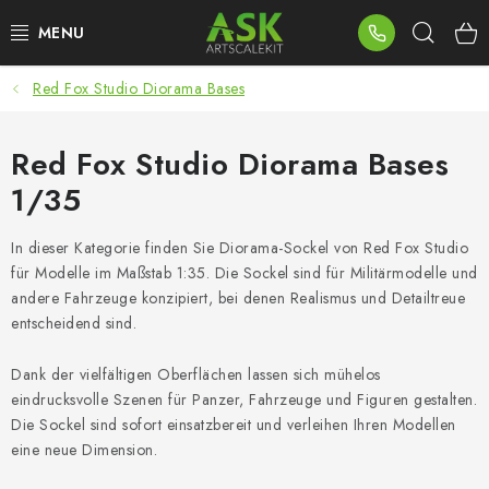
Zum
Such
Inhalt
springen
Red Fox Studio Diorama Bases
BLOG
SUMMER DAYS
Red Fox Studio Diorama Bases
1/35
WARHAMMER
In dieser Kategorie finden Sie Diorama-Sockel von Red Fox Studio
ASK PRODUKTE
für Modelle im Maßstab 1:35. Die Sockel sind für Militärmodelle und
andere Fahrzeuge konzipiert, bei denen Realismus und Detailtreue
NEUHEITEN
entscheidend sind.
Dank der vielfältigen Oberflächen lassen sich mühelos
PLASTIKMODELLE
eindrucksvolle Szenen für Panzer, Fahrzeuge und Figuren gestalten.
Die Sockel sind sofort einsatzbereit und verleihen Ihren Modellen
ZUBEHÖR
eine neue Dimension.