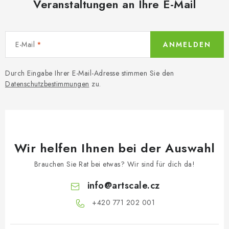
e
Veranstaltungen an Ihre E-Mail
n
t
e
E-Mail
ANMELDEN
d
e
Durch Eingabe Ihrer E-Mail-Adresse stimmen Sie den
r
Datenschutzbestimmungen
zu.
L
i
s
t
Wir helfen Ihnen bei der Auswahl
e
Brauchen Sie Rat bei etwas? Wir sind für dich da!
info
@
artscale.cz
+420 771 202 001​