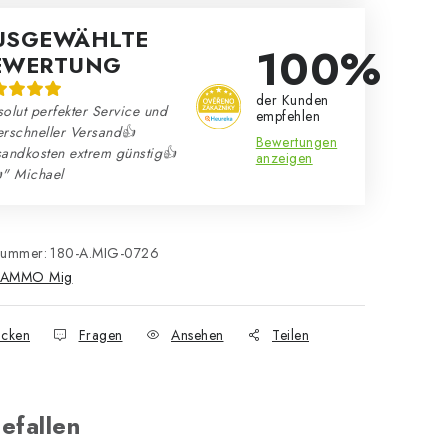
USGEWÄHLTE
100%
EWERTUNG
der Kunden
olut perfekter Service und
empfehlen
erschneller Versand👍
Bewertungen
sandkosten extrem günstig👍
anzeigen
" Michael
nummer:
180-A.MIG-0726
AMMO Mig
cken
Fragen
Ansehen
Teilen
efallen