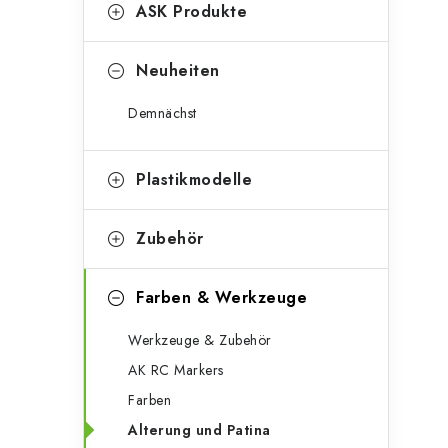
g
ASK Produkte
e
o
n
r
Neuheiten
l
i
Demnächst
e
e
n
i
Plastikmodelle
s
Zubehör
t
e
Farben & Werkzeuge
Werkzeuge & Zubehör
AK RC Markers
Farben
Alterung und Patina