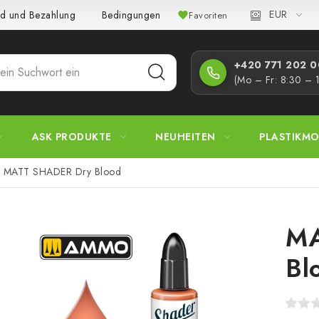
EUR
d und Bezahlung
Bedingungen und Konditionen
Datenschutz
Favoriten
+420 771 202 00
(Mo – Fr: 8:30 – 
ASK PRODUKTE
NEUHEITEN
PLASTIKMO
MATT SHADER Dry Blood
MA
Bl