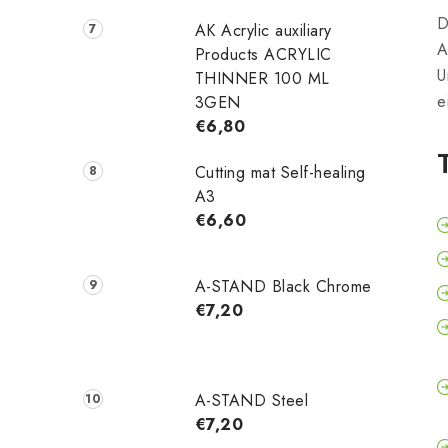
D
AK Acrylic auxiliary
A
Products ACRYLIC
U
THINNER 100 ML
e
3GEN
€6,80
Cutting mat Self-healing
A3
€6,60
A-STAND Black Chrome
€7,20
A-STAND Steel
€7,20