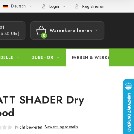
Deutsch
bestimmungen
Beschwerdeverfahren
Großhandel
Model
Login
Registrieren
1​
Warenkorb leeren
16:30 Uhr)
WARENKORB
DELLE
ZUBEHÖR
FARBEN & WERKZEUGE
TT SHADER Dry
ood
Bewertungsdetails
Nicht bewertet