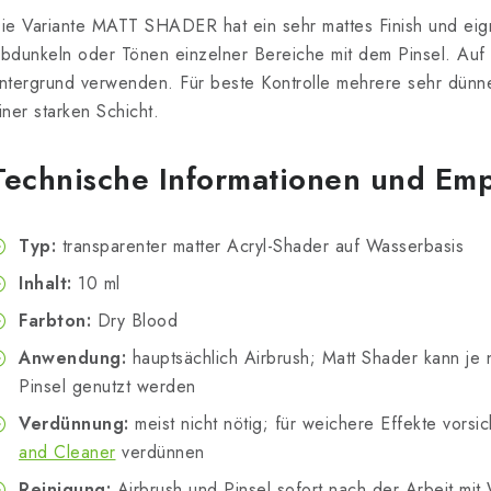
ie Variante MATT SHADER hat ein sehr mattes Finish und eig
bdunkeln oder Tönen einzelner Bereiche mit dem Pinsel. Au
ntergrund verwenden. Für beste Kontrolle mehrere sehr dünne
iner starken Schicht.
Technische Informationen und Em
Typ:
transparenter matter Acryl-Shader auf Wasserbasis
Inhalt:
10 ml
Farbton:
Dry Blood
Anwendung:
hauptsächlich Airbrush; Matt Shader kann je 
Pinsel genutzt werden
Verdünnung:
meist nicht nötig; für weichere Effekte vorsic
and Cleaner
verdünnen
Reinigung:
Airbrush und Pinsel sofort nach der Arbeit mi