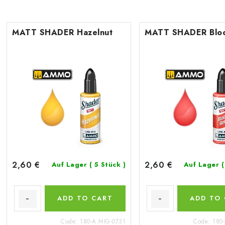
MATT SHADER Hazelnut
MATT SHADER Blo
2,60 €
2,60 €
Auf Lager
( 5 Stück )
Auf Lager
(
ADD TO CART
ADD TO
Code:
180-A.MIG-0731
Code:
180