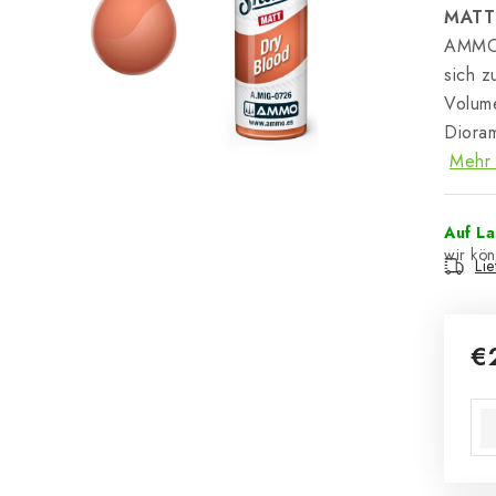
MATT
AMMO 
sich z
Volume
Diora
Mehr 
Auf L
Li
€
Ver