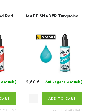
od Red
MATT SHADER Turquoise
2,60 €
 2 Stück )
Auf Lager
( 3 Stück )
 CART
ADD TO CART
-A.MIG-0725
Code:
180-A.MIG-0746