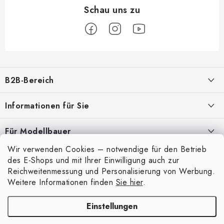
F
u
B2B-Bereich
ß
z
Unser Ziel ist die 100%ige Orientierung an den Bedürfnissen der
Informationen für Sie
Geschäftspartner, die Bereitstellung geeigneter Dienstleistungen und
e
Service
i
Über uns
Für Modellbauer
l
Meine Bestellung
ANMELDUNG
Wir verwenden Cookies – notwendige für den Betrieb
Modellfarben-Umrechner
e
Mein Konto
des E-Shops und mit Ihrer Einwilligung auch zur
Kontakte
Art Scale Modellbau-Glossar
Reichweitenmessung und Personalisierung von Werbung.
Anmelden
Weitere Informationen finden
Sie hier
.
Versand und Bezahlung
FAQ
Registrierung
Bedingungen und Konditionen
Einstellungen
Ausstellungen 2026
Copyright 2026
Art Scale Kit
. Alle Rechte vorbehalten.
Bestellhistorie
Datenschutzbestimmungen
Erstellt von Shoptet Premium
|
Anque Media