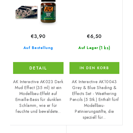
€6,50
€3,90
(1 ks)
Auf Lager
Auf Bestellung
DETAIL
IN DEN KORB
AK Interactive AK10043
AK Interactive AK023 Dark
Grey & Blue Shading &
Mud Effect (35 ml) ist ein
Effects Set - Weathering
Modellbau-Effekt auf
Pencils (5 Stk.) Enthält fünf
Emaille-Basis für dunklen
Modellbau-
Schlamm, wie er für
Patinierungsstifte, die
feuchte und bewaldete...
speziell für...