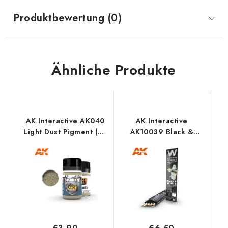
Produktbewertung (0)
Ähnliche Produkte
AK Interactive AK040
AK Interactive
Light Dust Pigment (35
AK10039 Black &
ml)
White Shading &
Effects Set -
Weathering Pencils (5
Stk.)