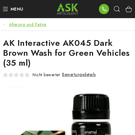
Zum
Such
Inhalt
springen
Alterung und Patina
BLOG
AK Interactive AK045 Dark
SUMMER DAYS
Brown Wash for Green Vehicles
WARHAMMER
(35 ml)
ASK PRODUKTE
Bewertungsdetails
Nicht bewertet
NEUHEITEN
PLASTIKMODELLE
ZUBEHÖR