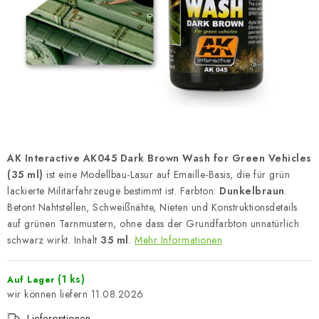
FARBEN & WERKZEUGE
PUBLIKATIONEN
SKY RIDERS COFFEE
VOUCHERS
VERKAUFTE MARKEN
AK Interactive AK045 Dark Brown Wash for Green Vehicles
(35 ml)
ist eine Modellbau-Lasur auf Emaille-Basis, die für grün
Über uns
Meine Bestellung
Kontakte
lackierte Militärfahrzeuge bestimmt ist. Farbton:
Dunkelbraun
.
Betont Nahtstellen, Schweißnähte, Nieten und Konstruktionsdetails
Versand und Bezahlung
Bedingungen und Konditionen
auf grünen Tarnmustern, ohne dass der Grundfarbton unnatürlich
Datenschutzbestimmungen
Beschwerdeverfahren
schwarz wirkt. Inhalt
35 ml
.
Mehr Informationen
Großhandel
Modellfarben-Umrechner
Art Scale Modellbau-Glossar
FAQ
Ausstellungen 2026
(1 ks)
Auf Lager
11.08.2026
Lieferoptionen