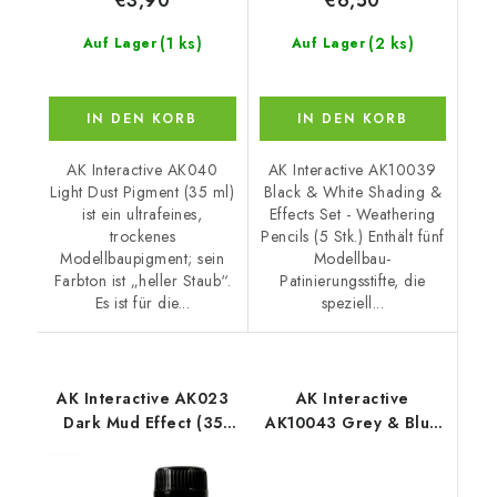
€3,90
€6,50
(1 ks)
(2 ks)
Auf Lager
Auf Lager
IN DEN KORB
IN DEN KORB
AK Interactive AK040
AK Interactive AK10039
Light Dust Pigment (35 ml)
Black & White Shading &
ist ein ultrafeines,
Effects Set - Weathering
trockenes
Pencils (5 Stk.) Enthält fünf
Modellbaupigment; sein
Modellbau-
Farbton ist „heller Staub“.
Patinierungsstifte, die
Es ist für die...
speziell...
AK Interactive AK023
AK Interactive
Dark Mud Effect (35
AK10043 Grey & Blue
ml)
Shading & Effects Set -
Weathering Pencils (5
Stk.)