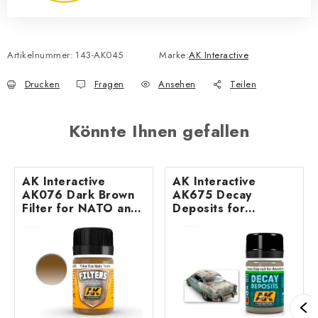
Artikelnummer:
143-AK045
Marke:
AK Interactive
Drucken
Fragen
Ansehen
Teilen
Könnte Ihnen gefallen
AK Interactive
AK Interactive
AK076 Dark Brown
AK675 Decay
Filter for NATO and
Deposits for
Green Vehicles (35
Abandoned Vehicles
ml)
(35 ml)