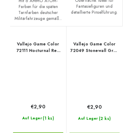
Oberfläche. Ideal für
mit 6 AMMO ATOM-
Fantasiefiguren und
Farben für die späten
detaillierte Pinselführung.
Tarnfarben deutscher
Militärfahrzeuge gemäß...
Vallejo Game Color
Vallejo Game Color
72111 Nocturnal Red
72049 Stonewall Grey
(18 ml)
(18 ml)
€2,90
€2,90
(1 ks)
(2 ks)
Auf Lager
Auf Lager