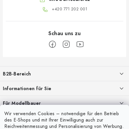
+420 771 202 001​
F
u
B2B-Bereich
ß
z
Unser Ziel ist die 100%ige Orientierung an den Bedürfnissen der
Informationen für Sie
Geschäftspartner, die Bereitstellung geeigneter Dienstleistungen und
e
Service
i
Über uns
Für Modellbauer
l
Meine Bestellung
ANMELDUNG
Wir verwenden Cookies – notwendige für den Betrieb
Modellfarben-Umrechner
e
Mein Konto
des E-Shops und mit Ihrer Einwilligung auch zur
Kontakte
Art Scale Modellbau-Glossar
Reichweitenmessung und Personalisierung von Werbung.
Anmelden