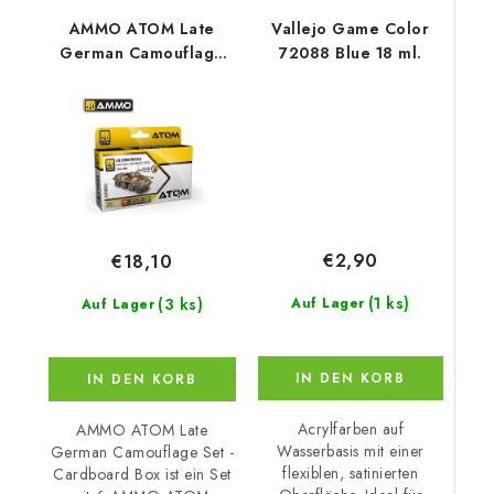
AMMO ATOM Late
Vallejo Game Color
German Camouflage
72088 Blue 18 ml.
Set - Cardboard Box
€2,90
€18,10
(1 ks)
(3 ks)
Auf Lager
Auf Lager
IN DEN KORB
IN DEN KORB
Acrylfarben auf
AMMO ATOM Late
Wasserbasis mit einer
German Camouflage Set -
flexiblen, satinierten
Cardboard Box ist ein Set