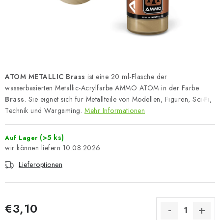
FARBEN & WERKZEUGE
PUBLIKATIONEN
SKY RIDERS COFFEE
ATOM METALLIC Brass
ist eine 20 ml-Flasche der
VOUCHERS
wasserbasierten Metallic-Acrylfarbe AMMO ATOM in der Farbe
Brass
. Sie eignet sich für Metallteile von Modellen, Figuren, Sci-Fi,
VERKAUFTE MARKEN
Technik und Wargaming.
Mehr Informationen
Über uns
Meine Bestellung
Kontakte
(>5 ks)
Auf Lager
Versand und Bezahlung
Bedingungen und Konditionen
10.08.2026
Datenschutzbestimmungen
Beschwerdeverfahren
Lieferoptionen
Großhandel
Modellfarben-Umrechner
Art Scale Modellbau-Glossar
FAQ
Ausstellungen 2026
€3,10