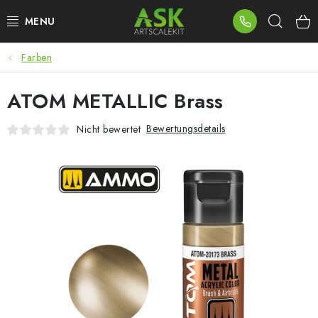
Zum
Such
Inhalt
springen
Farben
BLOG
ATOM METALLIC Brass
SUMMER DAYS
Bewertungsdetails
Nicht bewertet
WARHAMMER
ASK PRODUKTE
NEUHEITEN
PLASTIKMODELLE
ZUBEHÖR