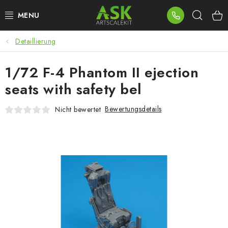
Zum
Such
Inhalt
springen
Detaillierung
BLOG
1/72 F-4 Phantom II ejection
SUMMER DAYS
seats with safety bel
WARHAMMER
Bewertungsdetails
Nicht bewertet
ASK PRODUKTE
NEUHEITEN
PLASTIKMODELLE
ZUBEHÖR