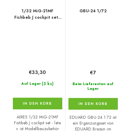
1/32 MiG-21MF
GBU-24 1/72
Fishbeb J cockpit set -
late v.
€33,30
€7
(3 ks)
Auf Lager
Beim Lieferanten auf
Lager
IN DEN KORB
IN DEN KORB
AIRES 1/32 MiG-21MF
EDUARD GBU-24 1:72 ist
Fishbeb J cockpit set - late
ein Ergänzungsset von
v. ist Modellbauzubehör
EDUARD Brassin im