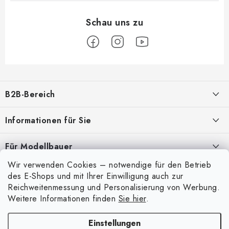
F
u
B2B-Bereich
ß
z
Unser Ziel ist die 100%ige Orientierung an den Bedürfnissen der
Informationen für Sie
Geschäftspartner, die Bereitstellung geeigneter Dienstleistungen und
e
Service
i
Über uns
Für Modellbauer
l
Meine Bestellung
ANMELDUNG
Wir verwenden Cookies – notwendige für den Betrieb
Modellfarben-Umrechner
e
Mein Konto
des E-Shops und mit Ihrer Einwilligung auch zur
Kontakte
Art Scale Modellbau-Glossar
Reichweitenmessung und Personalisierung von Werbung.
Anmelden
Weitere Informationen finden
Sie hier
.
Versand und Bezahlung
FAQ
Registrierung
Bedingungen und Konditionen
Einstellungen
Ausstellungen 2026