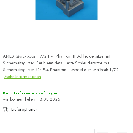
FARBEN & WERKZEUGE
PUBLIKATIONEN
SKY RIDERS COFFEE
VOUCHERS
AIRES Quickboost 1/72 F-4 Phantom II Schleudersitze mit
VERKAUFTE MARKEN
Sicherheitsgurten Set bietet detaillierte Schleudersitze mit
Sicherheitsgurten für F-4 Phantom II Modelle im Maßstab 1/72.
Mehr Informationen
Über uns
Meine Bestellung
Kontakte
Versand und Bezahlung
Bedingungen und Konditionen
Beim Lieferanten auf Lager
Datenschutzbestimmungen
Beschwerdeverfahren
13.08.2026
Großhandel
Modellfarben-Umrechner
Lieferoptionen
Art Scale Modellbau-Glossar
FAQ
Ausstellungen 2026