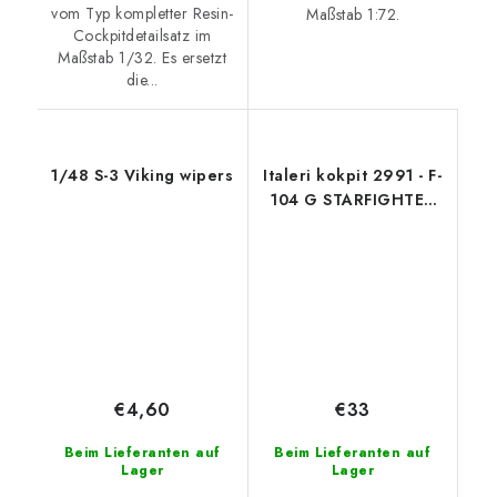
vom Typ kompletter Resin-
Maßstab 1:72.
Cockpitdetailsatz im
Maßstab 1/32. Es ersetzt
die...
1/48 S-3 Viking wipers
Italeri kokpit 2991 - F-
104 G STARFIGHTER
COCKPIT (1:12)
€4,60
€33
Beim Lieferanten auf
Beim Lieferanten auf
Lager
Lager