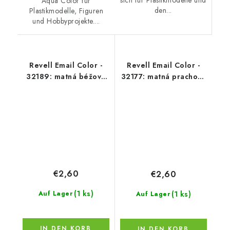
sich für Plastikmodelle und
Aqua Color für
den...
Plastikmodelle, Figuren
und Hobbyprojekte....
Revell Email Color -
Revell Email Color -
32189: matná béžová
32177: matná prachově
(beige mat)
šedá (dust grey mat)
€2,60
€2,60
(1 ks)
(1 ks)
Auf Lager
Auf Lager
IN DEN KORB
IN DEN KORB