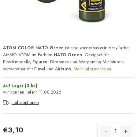
FARBEN & WERKZEUGE
PUBLIKATIONEN
SKY RIDERS COFFEE
ATOM COLOR NATO Green
ist eine wasserbasierte Acrylfarbe
VOUCHERS
AMMO ATOM im Farbton
NATO Green
. Geeignet für
Plastikmodelle, Figuren, Dioramen und Wargaming-Miniaturen;
VERKAUFTE MARKEN
verwendbar mit Pinsel und Airbrush.
Mehr Informationen
Über uns
Meine Bestellung
Kontakte
(3 ks)
Auf Lager
Versand und Bezahlung
Bedingungen und Konditionen
11.08.2026
Datenschutzbestimmungen
Beschwerdeverfahren
Lieferoptionen
Großhandel
Modellfarben-Umrechner
Art Scale Modellbau-Glossar
FAQ
Ausstellungen 2026
€3,10