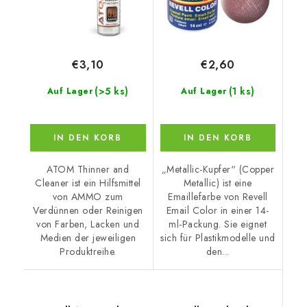
€3,10
€2,60
(>5 ks)
(1 ks)
Auf Lager
Auf Lager
IN DEN KORB
IN DEN KORB
ATOM Thinner and
„Metallic-Kupfer“ (Copper
Cleaner ist ein Hilfsmittel
Metallic) ist eine
von AMMO zum
Emaillefarbe von Revell
Verdünnen oder Reinigen
Email Color in einer 14-
von Farben, Lacken und
ml-Packung. Sie eignet
Medien der jeweiligen
sich für Plastikmodelle und
Produktreihe.
den...