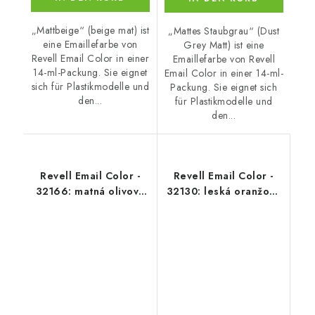
„Mattbeige“ (beige mat) ist
„Mattes Staubgrau“ (Dust
eine Emaillefarbe von
Grey Matt) ist eine
Revell Email Color in einer
Emaillefarbe von Revell
14-ml-Packung. Sie eignet
Email Color in einer 14-ml-
sich für Plastikmodelle und
Packung. Sie eignet sich
den...
für Plastikmodelle und
den...
Revell Email Color -
Revell Email Color -
32166: matná olivově
32130: leská oranžová
šedá (olive grey mat)
(orange gloss)