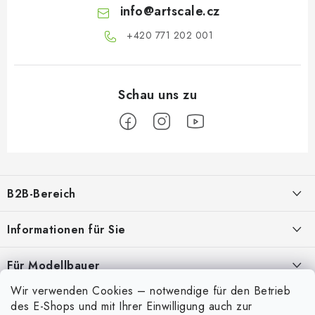
info
@
artscale.cz
+420 771 202 001​
F
u
B2B-Bereich
ß
z
Unser Ziel ist die 100%ige Orientierung an den Bedürfnissen der
Informationen für Sie
Geschäftspartner, die Bereitstellung geeigneter Dienstleistungen und
e
Service
i
Über uns
Für Modellbauer
l
Meine Bestellung
ANMELDUNG
Wir verwenden Cookies – notwendige für den Betrieb
Modellfarben-Umrechner
e
Mein Konto
des E-Shops und mit Ihrer Einwilligung auch zur
Kontakte