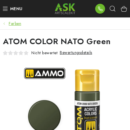
Zum
Such
Inhalt
springen
Farben
BLOG
ATOM COLOR NATO Green
SUMMER DAYS
Bewertungsdetails
Nicht bewertet
WARHAMMER
ASK PRODUKTE
NEUHEITEN
PLASTIKMODELLE
ZUBEHÖR