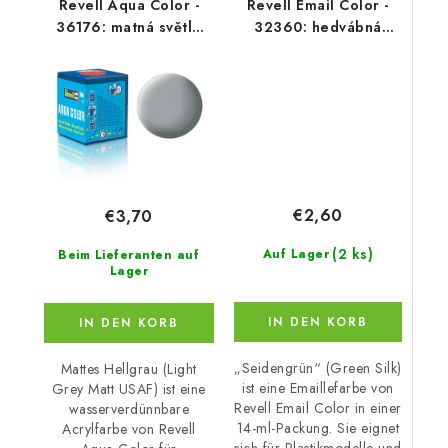
Revell Aqua Color -
Revell Email Color -
36176: matná světle
32360: hedvábná
šedá (light grey mat
zelená (green silk)
USAF)
€2,60
€3,70
(2 ks)
Auf Lager
Beim Lieferanten auf
Lager
IN DEN KORB
IN DEN KORB
„Seidengrün“ (Green Silk)
Mattes Hellgrau (Light
ist eine Emaillefarbe von
Grey Matt USAF) ist eine
Revell Email Color in einer
wasserverdünnbare
14-ml-Packung. Sie eignet
Acrylfarbe von Revell