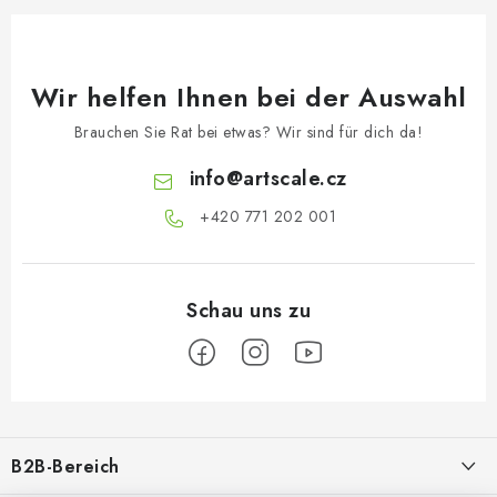
Wir helfen Ihnen bei der Auswahl
Brauchen Sie Rat bei etwas? Wir sind für dich da!
info
@
artscale.cz
+420 771 202 001​
F
u
B2B-Bereich
ß