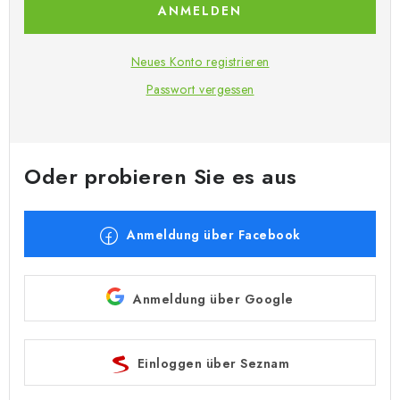
FARBEN & WERKZEUGE
ANMELDEN
PUBLIKATIONEN
Neues Konto registrieren
Passwort vergessen
SKY RIDERS COFFEE
VOUCHERS
Oder probieren Sie es aus
VERKAUFTE MARKEN
Anmeldung über Facebook
Über uns
Meine Bestellung
Kontakte
Versand und Bezahlung
Bedingungen und Konditionen
Datenschutzbestimmungen
Beschwerdeverfahren
Anmeldung über Google
Großhandel
Modellfarben-Umrechner
Art Scale Modellbau-Glossar
FAQ
Ausstellungen 2026
Einloggen über Seznam