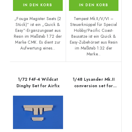
IN DEN KORB
IN DEN KORB
„Fouga Magister Seats (2
Tempest Mk.II/V/VI –
Stück)“ ist ein „Quick &
Steuerknüppel für Special
Easy“-Ergänzungsset aus
Hobby/Pacific Coast-
Resin im Maßstab 1:72 der
Bausätze ist ein Quick &
Marke CMK. Es dient zur
Easy-Zubehörset aus Resin
Aufwertung eines...
im Maßstab 1:32 der
Marke...
1/72 F4F-4 Wildcat
1/48 Lysander Mk.II
Dinghy Set for Airfix
conversion set for
Airfix kit