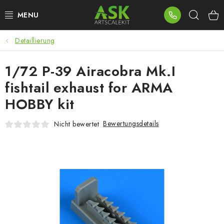
Zum
Such
Inhalt
springen
Detaillierung
BLOG
1/72 P-39 Airacobra Mk.I
SUMMER DAYS
fishtail exhaust for ARMA
WARHAMMER
HOBBY kit
ASK PRODUKTE
Bewertungsdetails
Nicht bewertet
NEUHEITEN
PLASTIKMODELLE
ZUBEHÖR