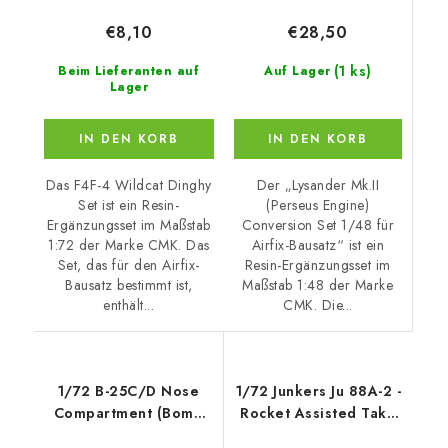
€28,50
€8,10
(1 ks)
Auf Lager
Beim Lieferanten auf
Lager
IN DEN KORB
IN DEN KORB
Der „Lysander Mk.II
Das F4F-4 Wildcat Dinghy
(Perseus Engine)
Set ist ein Resin-
Conversion Set 1/48 für
Ergänzungsset im Maßstab
Airfix-Bausatz“ ist ein
1:72 der Marke CMK. Das
Resin-Ergänzungsset im
Set, das für den Airfix-
Maßstab 1:48 der Marke
Bausatz bestimmt ist,
CMK. Die...
enthält...
1/72 B-25C/D Nose
1/72 Junkers Ju 88A-2 -
Compartment (Bomb
Rocket Assisted Take
Aimer's Station)
Off Unit / Walter HWK