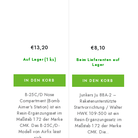
109-500
€13,20
€8,10
(1 ks)
Auf Lager
Beim Lieferanten auf
Lager
IN DEN KORB
IN DEN KORB
B-25C/D Nose
Junkers Ju 88A-2 –
Compartment (Bomb
Raketenunterstützte
Aimer's Station) ist ein
Startvorrichtung / Walter
Resin-Ergänzungsset im
HWK 109-500 ist ein
Maßstab 1:72 der Marke
Resin-Ergänzungssatz im
CMK. Das B-25C/D-
Maßstab 1:72 der Marke
Modell von Airfix lässt
CMK. Die...
sich...