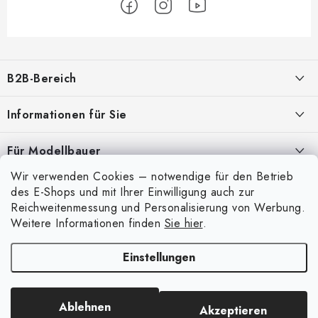
F
u
B2B-Bereich
ß
z
Unser Ziel ist die 100%ige Orientierung an den Bedürfnissen der
Informationen für Sie
Geschäftspartner, die Bereitstellung geeigneter Dienstleistungen und
e
Service
i
Über uns
Für Modellbauer
l
Meine Bestellung
ANMELDUNG
Wir verwenden Cookies – notwendige für den Betrieb
Modellfarben-Umrechner
e
Mein Konto
des E-Shops und mit Ihrer Einwilligung auch zur
Kontakte
Art Scale Modellbau-Glossar
Reichweitenmessung und Personalisierung von Werbung.
Anmelden
Weitere Informationen finden
Sie hier
.
Versand und Bezahlung
FAQ
Registrierung
Bedingungen und Konditionen
Einstellungen
Ausstellungen 2026
Copyright 2026
Art Scale Kit
. Alle Rechte vorbehalten.
Bestellhistorie
Datenschutzbestimmungen
Erstellt von Shoptet Premium
|
Anque Media
Persönliche Abholung in Liberec
Beschwerdeverfahren
Ablehnen
Akzeptieren
Facebook-Gruppe ASK Builders