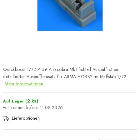
FARBEN & WERKZEUGE
PUBLIKATIONEN
SKY RIDERS COFFEE
VOUCHERS
VERKAUFTE MARKEN
Quickboost 1/72 P-39 Airacobra Mk.I fishtail Auspuff ist ein
detaillierter Auspuffbausatz für ARMA HOBBY im Maßstab 1/72.
Über uns
Meine Bestellung
Kontakte
Mehr Informationen
Versand und Bezahlung
Bedingungen und Konditionen
(2 ks)
Auf Lager
Datenschutzbestimmungen
Beschwerdeverfahren
11.08.2026
Großhandel
Modellfarben-Umrechner
Lieferoptionen
Art Scale Modellbau-Glossar
FAQ
Ausstellungen 2026