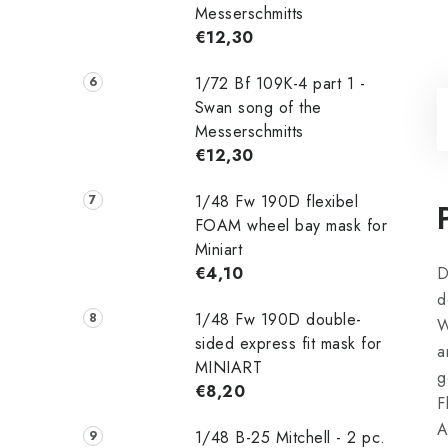
Messerschmitts
€12,30
1/72 Bf 109K-4 part 1 -
Swan song of the
Messerschmitts
€12,30
1/48 Fw 190D flexibel
FOAM wheel bay mask for
Miniart
€4,10
D
d
1/48 Fw 190D double-
W
sided express fit mask for
a
MINIART
g
€8,20
F
A
1/48 B-25 Mitchell - 2 pc.