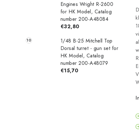
Engines Wright R-2600
D
for HK Model, Catalog
k
number 200-A48084
1
€32,80
v
1/48 B-25 Mitchell Top
a
Dorsal turret - gun set for
w
HK Model, Catalog
R
number 200-A48079
E
€15,70
V
W
I