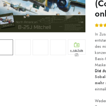
(Co
on
In Zu
entsta
des mi
+ nächste
konzen
(7)
Basis-
Masken
Die A
und s
Sobal
mehr 
einmal
Weder