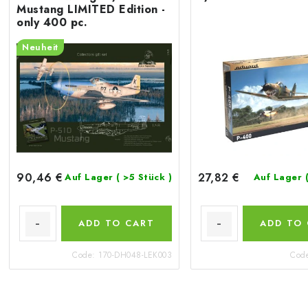
Mustang LIMITED Edition -
only 400 pc.
Neuheit
90,46 €
27,82 €
Auf Lager
( >5 Stück )
Auf Lager
ADD TO CART
ADD TO
Code:
170-DH048-LEK003
Cod