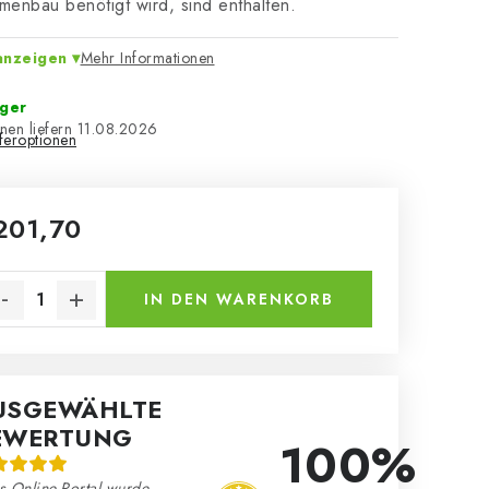
enbau benötigt wird, sind enthalten.
anzeigen
Mehr Informationen
ager
11.08.2026
eferoptionen
201,70
kaufspreis:
IN DEN WARENKORB
USGEWÄHLTE
EWERTUNG
100%
s Online-Portal wurde