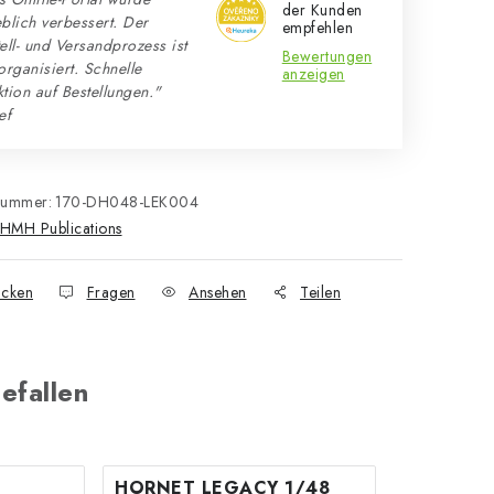
der Kunden
blich verbessert. Der
empfehlen
ell- und Versandprozess ist
Bewertungen
organisiert. Schnelle
anzeigen
tion auf Bestellungen."
ef
nummer:
170-DH048-LEK004
HMH Publications
cken
Fragen
Ansehen
Teilen
efallen
HORNET LEGACY 1/48