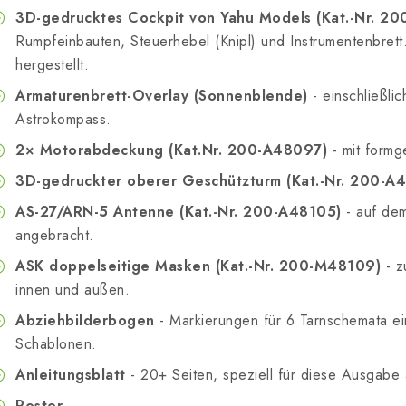
3D-gedrucktes Cockpit von Yahu Models (Kat.-Nr. 2
Rumpfeinbauten, Steuerhebel (Knipl) und Instrumentenbrett
hergestellt.
Armaturenbrett-Overlay (Sonnenblende)
- einschließli
Astrokompass.
2× Motorabdeckung (Kat.Nr. 200-A48097)
- mit formg
3D-gedruckter oberer Geschützturm (Kat.-Nr. 200-A
AS-27/ARN-5 Antenne (Kat.-Nr. 200-A48105)
- auf de
angebracht.
ASK doppelseitige Masken (Kat.-Nr. 200-M48109)
- z
innen und außen.
Abziehbilderbogen
- Markierungen für 6 Tarnschemata ein
Schablonen.
Anleitungsblatt
- 20+ Seiten, speziell für diese Ausgabe 
Poster.