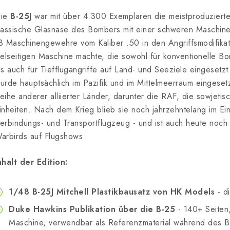
ie
B-25J
war mit über 4.300 Exemplaren die meistproduzierte 
lassische Glasnase des Bombers mit einer schweren Maschin
8 Maschinengewehre vom Kaliber .50 in den Angriffsmodifikat
ielseitigen Maschine machte, die sowohl für konventionelle Bo
ls auch für Tiefflugangriffe auf Land- und Seeziele eingesetz
urde hauptsächlich im Pazifik und im Mittelmeerraum eingesetz
eihe anderer alliierter Länder, darunter die RAF, die sowjeti
inheiten. Nach dem Krieg blieb sie noch jahrzehntelang im Eins
erbindungs- und Transportflugzeug - und ist auch heute noch 
arbirds auf Flugshows.
nhalt der Edition:
1/48 B-25J Mitchell Plastikbausatz von HK Models
- d
Duke Hawkins Publikation über die B-25
- 140+ Seiten,
Maschine, verwendbar als Referenzmaterial während des B