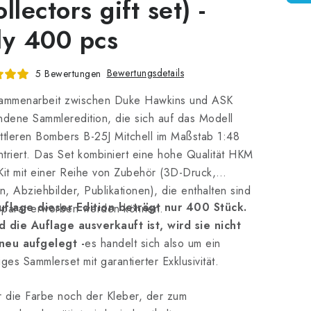
llectors gift set) -
ly 400 pcs
Bewertungsdetails
5 Bewertungen
sammenarbeit zwischen Duke Hawkins und ASK
ndene Sammleredition, die sich auf das Modell
ttleren Bombers B-25J Mitchell im Maßstab 1:48
triert. Das Set kombiniert eine hohe Qualität HKM
Kit mit einer Reihe von Zubehör (3D-Druck,
, Abziehbilder, Publikationen), die enthalten sind
uflage dieser Edition beträgt nur 400 Stück.
eparat erworben werden können.
d die Auflage ausverkauft ist, wird sie nicht
neu aufgelegt -
es handelt sich also um ein
iges Sammlerset mit garantierter Exklusivität.
 die Farbe noch der Kleber, der zum