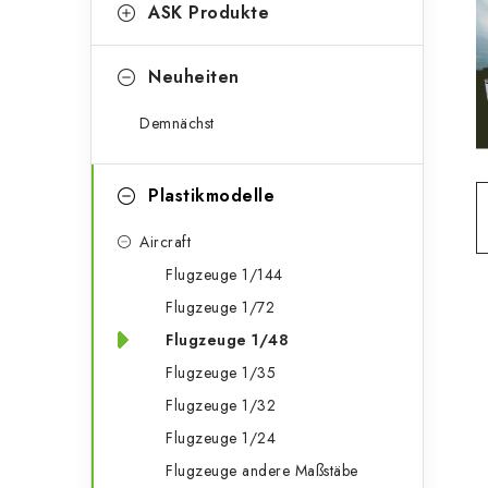
g
ASK Produkte
e
o
n
r
Neuheiten
l
i
Demnächst
e
e
n
i
Plastikmodelle
s
Aircraft
t
Flugzeuge 1/144
Flugzeuge 1/72
e
Flugzeuge 1/48
Flugzeuge 1/35
Flugzeuge 1/32
Flugzeuge 1/24
Flugzeuge andere Maßstäbe