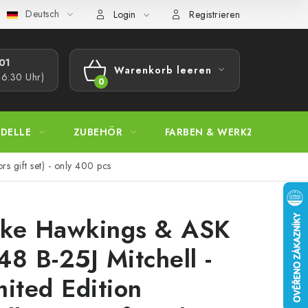
Deutsch
bestimmungen
Beschwerdeverfahren
Großhandel
Model
Login
Registrieren
1​
Warenkorb leeren
16:30 Uhr)
WARENKORB
DELLE
ZUBEHÖR
FARBEN & WERKZEUGE
s gift set) - only 400 pcs
ke Hawkings & ASK
48 B-25J Mitchell -
mited Edition