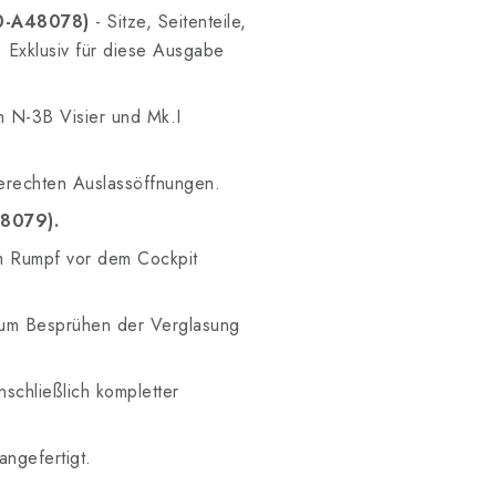
00-A48078)
- Sitze, Seitenteile,
. Exklusiv für diese Ausgabe
ch N-3B Visier und Mk.I
erechten Auslassöffnungen.
48079).
m Rumpf vor dem Cockpit
um Besprühen der Verglasung
schließlich kompletter
angefertigt.