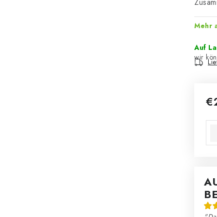
Zusamm
Mehr 
Auf L
Li
€
Ver
A
B
"Da