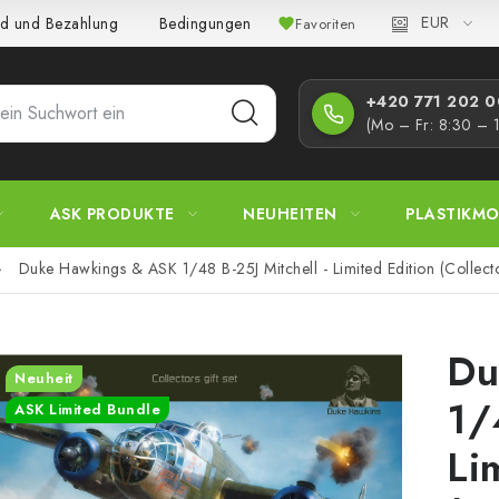
EUR
d und Bezahlung
Bedingungen und Konditionen
Datenschutz
Favoriten
+420 771 202 00
(Mo – Fr: 8:30 – 
ASK PRODUKTE
NEUHEITEN
PLASTIKMO
Duke Hawkings & ASK 1/48 B-25J Mitchell - Limited Edition (Collector
Du
Neuheit
1/
ASK Limited Bundle
Li