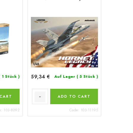
59,34 €
( 1 Stück )
Auf Lager
( 5 Stück )
 CART
ADD TO CART
e:
103-8092
Code:
103-11195