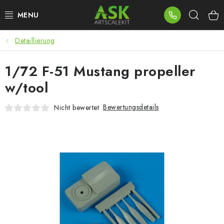
Zum
Such
Inhalt
springen
Detaillierung
BLOG
1/72 F-51 Mustang propeller
SUMMER DAYS
w/tool
WARHAMMER
Bewertungsdetails
Nicht bewertet
ASK PRODUKTE
NEUHEITEN
PLASTIKMODELLE
ZUBEHÖR