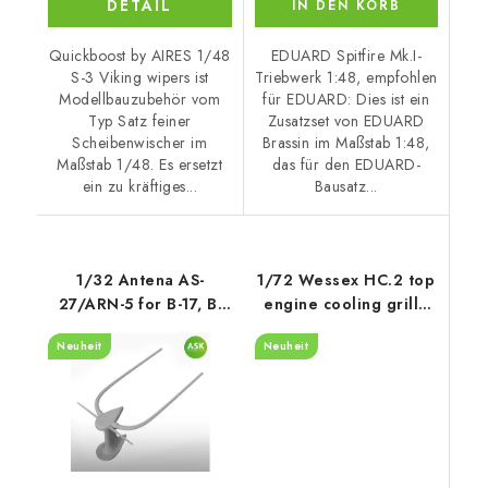
DETAIL
IN DEN KORB
Quickboost by AIRES 1/48
EDUARD Spitfire Mk.I-
S-3 Viking wipers ist
Triebwerk 1:48, empfohlen
Modellbauzubehör vom
für EDUARD: Dies ist ein
Typ Satz feiner
Zusatzset von EDUARD
Scheibenwischer im
Brassin im Maßstab 1:48,
Maßstab 1/48. Es ersetzt
das für den EDUARD-
ein zu kräftiges...
Bausatz...
1/32 Antena AS-
1/72 Wessex HC.2 top
27/ARN-5 for B-17, B-
engine cooling grille
24, B-25, B-26, B-29,
recommended for
Neuheit
Neuheit
DC-3, C-47 a.o., ASK
Airfix
cat. no 200-A32045