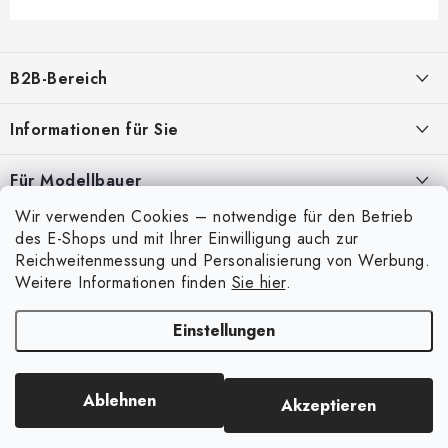
F
u
B2B-Bereich
ß
z
Unser Ziel ist die 100%ige Orientierung an den Bedürfnissen der
Informationen für Sie
Geschäftspartner, die Bereitstellung geeigneter Dienstleistungen und
e
Service
i
Über uns
Für Modellbauer
l
Meine Bestellung
ANMELDUNG
Wir verwenden Cookies – notwendige für den Betrieb
Modellfarben-Umrechner
e
Mein Konto
des E-Shops und mit Ihrer Einwilligung auch zur
Kontakte
Art Scale Modellbau-Glossar
Reichweitenmessung und Personalisierung von Werbung.
Anmelden
Weitere Informationen finden
Sie hier
.
Versand und Bezahlung
FAQ
Registrierung
Bedingungen und Konditionen
Einstellungen
Ausstellungen 2026
Copyright 2026
Art Scale Kit
. Alle Rechte vorbehalten.
Bestellhistorie
Datenschutzbestimmungen
Erstellt von Shoptet Premium
|
Anque Media
Persönliche Abholung in Liberec
Beschwerdeverfahren
Ablehnen
Akzeptieren
Facebook-Gruppe ASK Builders
Großhandel