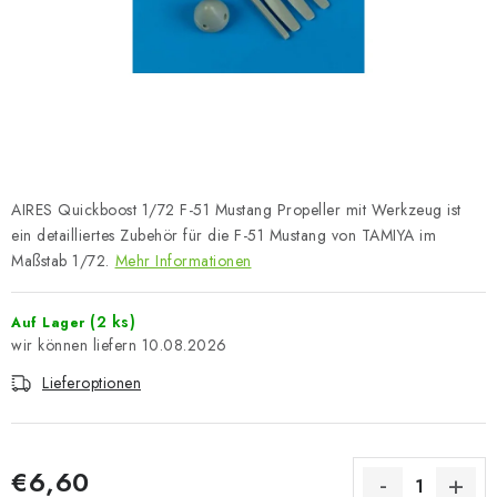
FARBEN & WERKZEUGE
PUBLIKATIONEN
SKY RIDERS COFFEE
VOUCHERS
AIRES Quickboost 1/72 F-51 Mustang Propeller mit Werkzeug ist
VERKAUFTE MARKEN
ein detailliertes Zubehör für die F-51 Mustang von TAMIYA im
Maßstab 1/72.
Mehr Informationen
Über uns
Meine Bestellung
Kontakte
(2 ks)
Auf Lager
Versand und Bezahlung
Bedingungen und Konditionen
10.08.2026
Datenschutzbestimmungen
Beschwerdeverfahren
Lieferoptionen
Großhandel
Modellfarben-Umrechner
Art Scale Modellbau-Glossar
FAQ
Ausstellungen 2026
€6,60