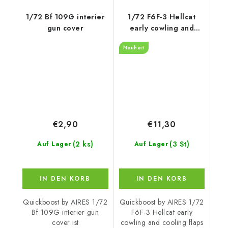
1/72 Bf 109G interier
1/72 F6F-3 Hellcat
gun cover
early cowling and
cooling flaps - closed
Neuheit
recommended for
Eduard
€2,90
€11,30
(2 ks)
(3 St)
Auf Lager
Auf Lager
IN DEN KORB
IN DEN KORB
Quickboost by AIRES 1/72
Quickboost by AIRES 1/72
Bf 109G interier gun
F6F-3 Hellcat early
cover ist
cowling and cooling flaps