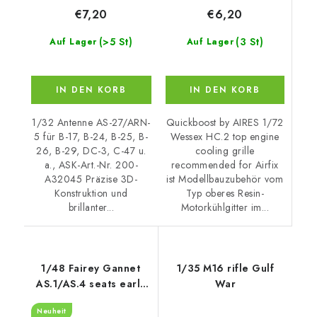
€6,20
€7,20
(3 St)
(>5 St)
Auf Lager
Auf Lager
IN DEN KORB
IN DEN KORB
Quickboost by AIRES 1/72
1/32 Antenne AS-27/ARN-
Wessex HC.2 top engine
5 für B-17, B-24, B-25, B-
cooling grille
26, B-29, DC-3, C-47 u.
recommended for Airfix
a., ASK-Art.-Nr. 200-
ist Modellbauzubehör vom
A32045 Präzise 3D-
Typ oberes Resin-
Konstruktion und
Motorkühlgitter im...
brillanter...
1/48 Fairey Gannet
1/35 M16 rifle Gulf
AS.1/AS.4 seats early
War
v. recommended for
Neuheit
Airfix