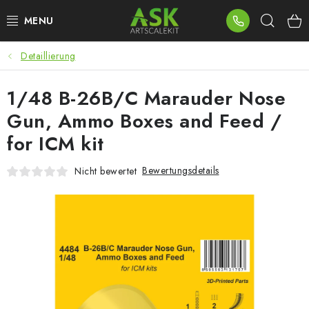
Zum
Such
Inhalt
springen
Detaillierung
BLOG
1/48 B-26B/C Marauder Nose
SUMMER DAYS
Gun, Ammo Boxes and Feed /
WARHAMMER
for ICM kit
ASK PRODUKTE
Bewertungsdetails
Nicht bewertet
NEUHEITEN
PLASTIKMODELLE
ZUBEHÖR