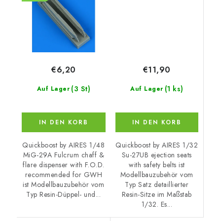
GWH
€11,90
€6,20
(1 ks)
(3 St)
Auf Lager
Auf Lager
IN DEN KORB
IN DEN KORB
Quickboost by AIRES 1/32
Quickboost by AIRES 1/48
Su-27UB ejection seats
MiG-29A Fulcrum chaff &
with safety belts ist
flare dispenser with F.O.D.
Modellbauzubehör vom
recommended for GWH
Typ Satz detaillierter
ist Modellbauzubehör vom
Resin-Sitze im Maßstab
Typ Resin-Düppel- und...
1/32. Es...