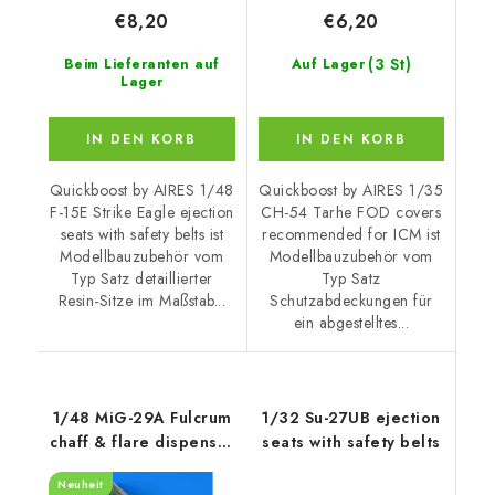
€8,20
€6,20
(3 St)
Beim Lieferanten auf
Auf Lager
Lager
IN DEN KORB
IN DEN KORB
Quickboost by AIRES 1/48
Quickboost by AIRES 1/35
F-15E Strike Eagle ejection
CH-54 Tarhe FOD covers
seats with safety belts ist
recommended for ICM ist
Modellbauzubehör vom
Modellbauzubehör vom
Typ Satz detaillierter
Typ Satz
Resin-Sitze im Maßstab...
Schutzabdeckungen für
ein abgestelltes...
1/48 MiG-29A Fulcrum
1/32 Su-27UB ejection
chaff & flare dispenser
seats with safety belts
with F.O.D.
Neuheit
recommended for