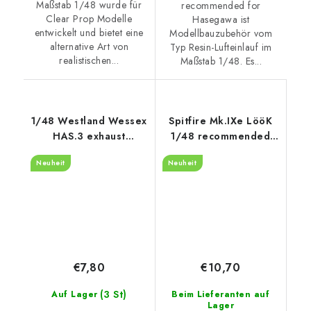
Maßstab 1/48 wurde für
recommended for
Clear Prop Modelle
Hasegawa ist
entwickelt und bietet eine
Modellbauzubehör vom
alternative Art von
Typ Resin-Lufteinlauf im
realistischen...
Maßstab 1/48. Es...
1/48 Westland Wessex
Spitfire Mk.IXe LööK
HAS.3 exhaust
1/48 recommended
recommended for
for AIRFIX
Neuheit
Neuheit
Italeri
€7,80
€10,70
(3 St)
Auf Lager
Beim Lieferanten auf
Lager