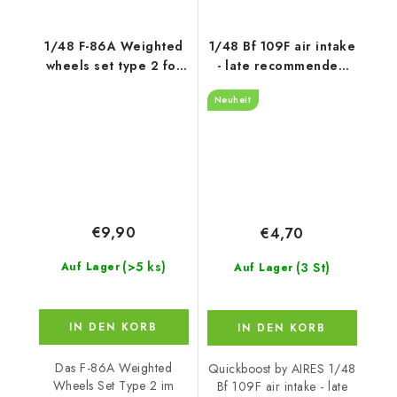
1/48 F-86A Weighted
1/48 Bf 109F air intake
wheels set type 2 for
- late recommended
CP kits
for Hasegawa
Neuheit
€9,90
€4,70
(>5 ks)
(3 St)
Auf Lager
Auf Lager
IN DEN KORB
IN DEN KORB
Das F-86A Weighted
Quickboost by AIRES 1/48
Wheels Set Type 2 im
Bf 109F air intake - late