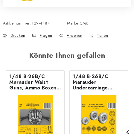
Artikelnummer:
129-4484
Marke:
CMK
Drucken
Fragen
Ansehen
Teilen
Könnte Ihnen gefallen
1/48 B-26B/C
1/48 B-26B/C
Marauder Waist
Marauder
Guns, Ammo Boxes
Undercarriage
and Feed / for ICM
Wheels / for ICM kit
kit