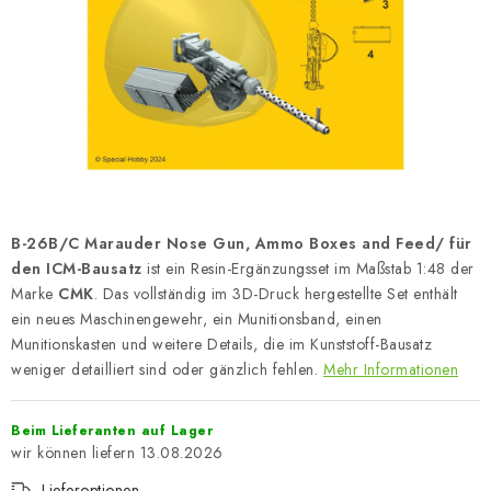
FARBEN & WERKZEUGE
PUBLIKATIONEN
SKY RIDERS COFFEE
VOUCHERS
VERKAUFTE MARKEN
B-26B/C Marauder Nose Gun, Ammo Boxes and Feed/ für
den ICM-Bausatz
ist ein Resin-Ergänzungsset im Maßstab 1:48 der
Über uns
Meine Bestellung
Kontakte
Marke
CMK
. Das vollständig im 3D-Druck hergestellte Set enthält
ein neues Maschinengewehr, ein Munitionsband, einen
Versand und Bezahlung
Bedingungen und Konditionen
Munitionskasten und weitere Details, die im Kunststoff-Bausatz
Datenschutzbestimmungen
Beschwerdeverfahren
weniger detailliert sind oder gänzlich fehlen.
Mehr Informationen
Großhandel
Modellfarben-Umrechner
Art Scale Modellbau-Glossar
FAQ
Ausstellungen 2026
Beim Lieferanten auf Lager
13.08.2026
Lieferoptionen