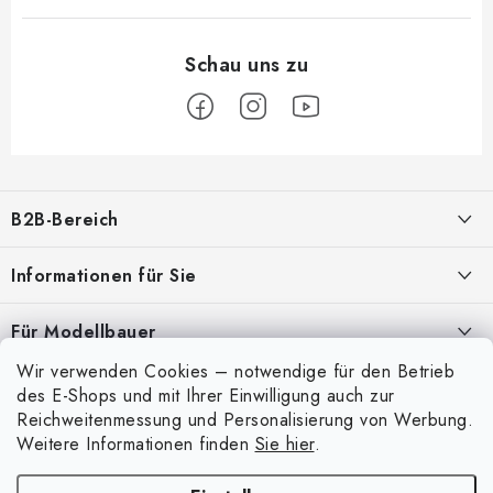
F
u
B2B-Bereich
ß
z
Unser Ziel ist die 100%ige Orientierung an den Bedürfnissen der
Informationen für Sie
Geschäftspartner, die Bereitstellung geeigneter Dienstleistungen und
e
Service
i
Über uns
Für Modellbauer
l
Meine Bestellung
ANMELDUNG
Wir verwenden Cookies – notwendige für den Betrieb
Modellfarben-Umrechner
e
Mein Konto
des E-Shops und mit Ihrer Einwilligung auch zur
Kontakte
Art Scale Modellbau-Glossar
Reichweitenmessung und Personalisierung von Werbung.
Anmelden
Weitere Informationen finden
Sie hier
.
Versand und Bezahlung
FAQ
Registrierung
Bedingungen und Konditionen