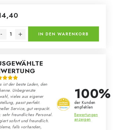
14,40
kaufspreis:
IN DEN WARENKORB
USGEWÄHLTE
EWERTUNG
 ist der beste Laden, den
100%
kenne. Unbegrenzte
ahl, vieles aus eigener
der Kunden
tellung, passt perfekt.
empfehlen
eller Service, gut verpackt.
Bewertungen
 sehr freundliches Personal.
anzeigen
iert sofort und freundlich.
leme, falls vorhanden,