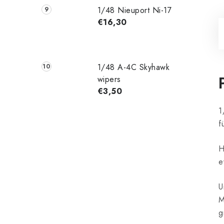
1/48 Nieuport Ni-17
€16,30
1/48 A-4C Skyhawk
wipers
€3,50
1
f
H
e
U
M
g