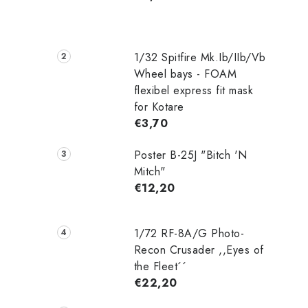
1/32 Spitfire Mk.Ib/IIb/Vb
Wheel bays - FOAM
flexibel express fit mask
for Kotare
€3,70
Poster B-25J "Bitch 'N
Mitch"
€12,20
1/72 RF-8A/G Photo-
Recon Crusader ,,Eyes of
the Fleet´´
€22,20