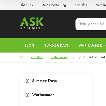
Zum
Über uns
Meine Bestellung
Kontakte
Versan
Inhalt
springen
BLOG
SUMMER DAYS
WARHAMMER
Startseite
Zubehör
Detaillierung
1/32 Ejection Seat 
S
K
Kategorien
Summer Days
überspringen
a
e
t
i
Warhammer
e
t