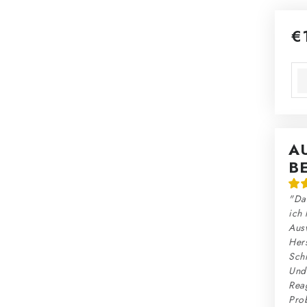
€
Ver
A
B
"Das
ich 
Ausw
Hers
Schn
Und:
Reag
Prob