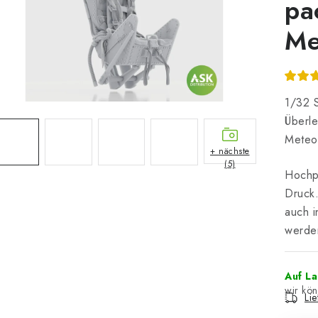
pa
Me
1/32 S
Überle
Meteo
+ nächste
(5)
Hochpr
Druck.
auch i
werde
Auf L
Li