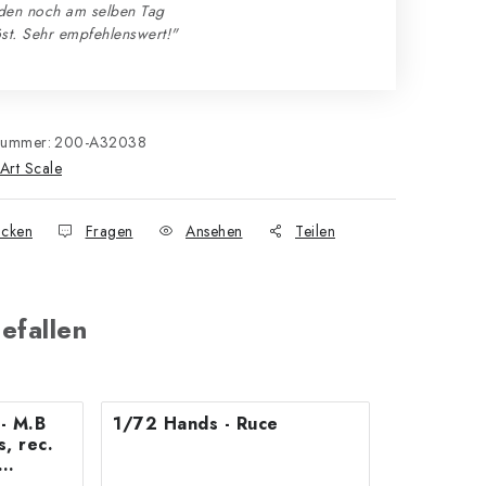
den noch am selben Tag
st. Sehr empfehlenswert!"
nummer:
200-A32038
Art Scale
cken
Fragen
Ansehen
Teilen
efallen
- M.B
1/72 Hands - Ruce
s, rec.