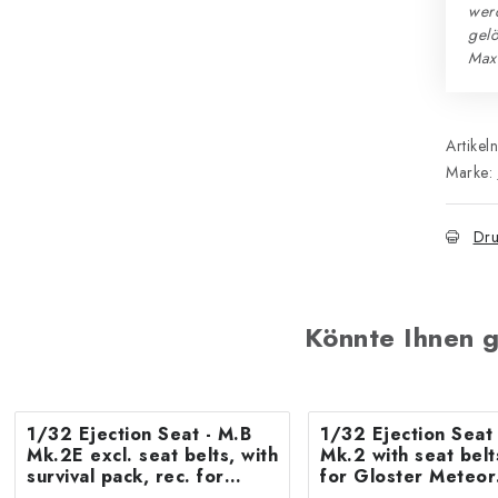
wer
gelö
Max
Artikel
Marke:
Dru
Könnte Ihnen g
1/32 Ejection Seat - M.B
1/32 Ejection Seat 
Mk.2E excl. seat belts, with
Mk.2 with seat belt
survival pack, rec. for
for Gloster Meteor
Gloster Meteor, Revell
F.8/FR9 Revell