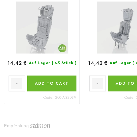
14,42 €
14,42 €
Auf Lager
( >5 Stück )
Auf Lager
( 
ADD TO CART
ADD TO
Code:
200-A32039
Code:
Empfehlung