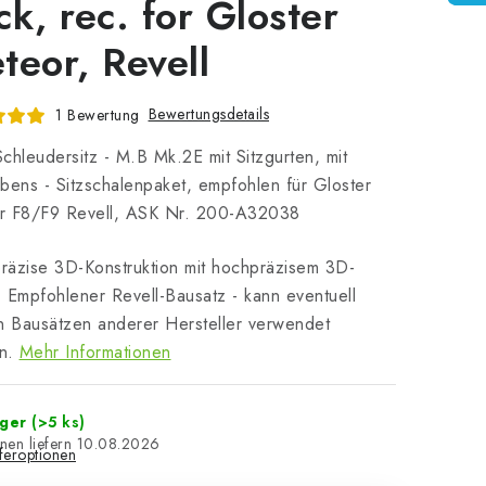
ck, rec. for Gloster
teor, Revell
Bewertungsdetails
1 Bewertung
chleudersitz - M.B Mk.2E mit Sitzgurten, mit
bens - Sitzschalenpaket, empfohlen für Gloster
r F8/F9 Revell, ASK Nr. 200-A32038
äzise 3D-Konstruktion mit hochpräzisem 3D-
 Empfohlener Revell-Bausatz - kann eventuell
n Bausätzen anderer Hersteller verwendet
n.
Mehr Informationen
ager
(>5 ks)
10.08.2026
eferoptionen