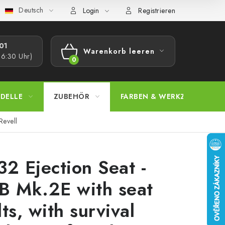
Deutsch
bestimmungen
Beschwerdeverfahren
Großhandel
Model
Login
Registrieren
1​
Warenkorb leeren
16:30 Uhr)
WARENKORB
DELLE
ZUBEHÖR
FARBEN & WERKZEUGE
Revell
32 Ejection Seat -
B Mk.2E with seat
lts, with survival