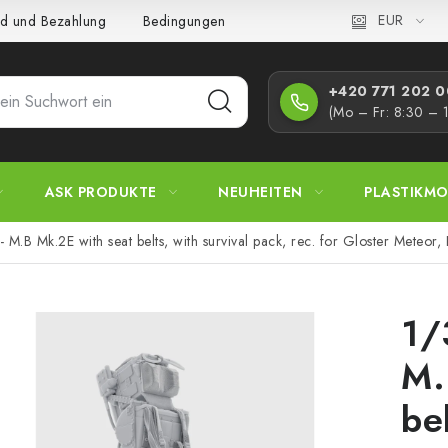
EUR
d und Bezahlung
Bedingungen und Konditionen
Datenschutz
+420 771 202 00
(Mo – Fr: 8:30 – 
ASK PRODUKTE
NEUHEITEN
PLASTIKMO
- M.B Mk.2E with seat belts, with survival pack, rec. for Gloster Meteor, 
1/
M.
be