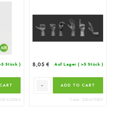
8,05 €
>5 Stück )
Auf Lager
( >5 Stück )
 CART
ADD TO CART
200-A32043
Code:
200-A72009