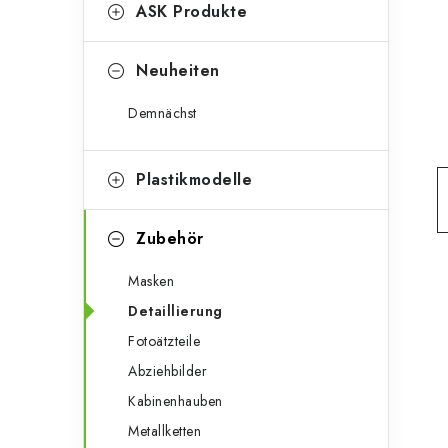
g
ASK Produkte
e
o
n
r
Neuheiten
l
i
Demnächst
e
e
n
i
Plastikmodelle
s
Zubehör
t
Masken
e
Detaillierung
Fotoätzteile
Abziehbilder
Kabinenhauben
Metallketten