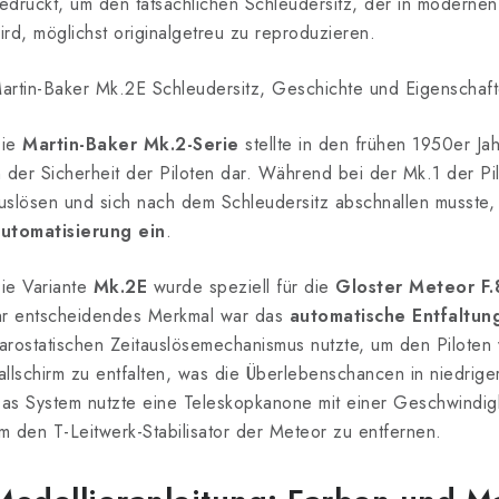
edruckt, um den tatsächlichen Schleudersitz, der in modernen
ird, möglichst originalgetreu zu reproduzieren.
artin-Baker Mk.2E Schleudersitz, Geschichte und Eigenschaft
ie
Martin-Baker Mk.2-Serie
stellte in den frühen 1950er Ja
n der Sicherheit der Piloten dar. Während bei der Mk.1 der Pil
uslösen und sich nach dem Schleudersitz abschnallen musste
utomatisierung ein
.
ie Variante
Mk.2E
wurde speziell für die
Gloster Meteor F.
hr entscheidendes Merkmal war das
automatische Entfaltun
arostatischen Zeitauslösemechanismus nutzte, um den Piloten
allschirm zu entfalten, was die Überlebenschancen in niedrig
as System nutzte eine Teleskopkanone mit einer Geschwindig
m den T-Leitwerk-Stabilisator der Meteor zu entfernen.