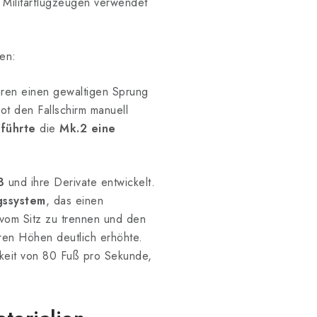
 Militärflugzeugen verwendet
en:
hren einen gewaltigen Sprung
ot den Fallschirm manuell
,
führte
die
Mk.2 eine
8
und ihre Derivate entwickelt.
gssystem
, das einen
 vom Sitz zu trennen und den
eren Höhen deutlich erhöhte.
keit von 80 Fuß pro Sekunde,