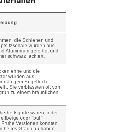
terialien
eibung
hmen, die Schienen und
ptsitzschale wurden aus
nd Aluminium gefertigt und
mer schwarz lackiert.
ckenlehne und die
ster wurden aus
ierfähigem Segeltuch
ellt. Sie verblassten oft von
grün zu einem bräunlichen
.
herheitsgurte waren in der
ellbeige oder "buff"
. Frühe Versionen konnten
n helles Graublau haben.