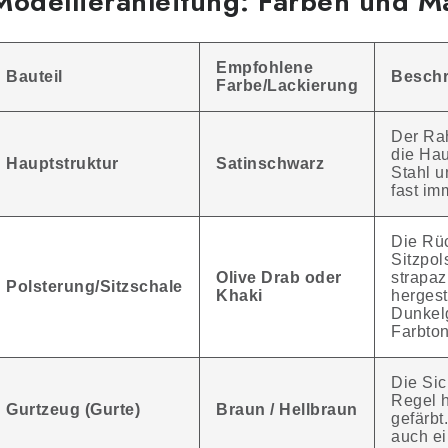
Modellieranleitung: Farben und Ma
Empfohlene
Bauteil
Beschr
Farbe/Lackierung
Der Ra
die Hau
Hauptstruktur
Satinschwarz
Stahl u
fast im
Die Rü
Sitzpol
Olive Drab oder
strapaz
Polsterung/Sitzschale
Khaki
hergest
Dunkel
Farbton
Die Sic
Regel h
Gurtzeug (Gurte)
Braun / Hellbraun
gefärbt
auch ei