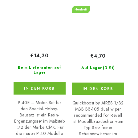
for Revell
Neuheit
€14,30
€4,70
(3 St)
Beim Lieferanten auf
Auf Lager
Lager
IN DEN KORB
IN DEN KORB
P-40E – Motor-Set für
Quickboost by AIRES 1/32
den Special-Hobby-
MBB Bö-105 dual wiper
Bausatz ist ein Resin-
recommended for Revell
Ergänzungsset im Maßstab
ist Modellbauzubehör vom
1:72 der Marke CMK. Für
Typ Satz feiner
die neuen P-40-Modelle
Scheibenwischer im