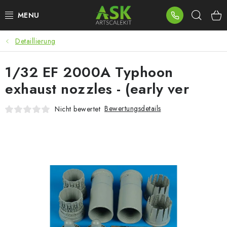
Zum
Such
Inhalt
springen
Detaillierung
BLOG
1/32 EF 2000A Typhoon
SUMMER DAYS
exhaust nozzles - (early ver
WARHAMMER
Bewertungsdetails
Nicht bewertet
ASK PRODUKTE
NEUHEITEN
PLASTIKMODELLE
ZUBEHÖR