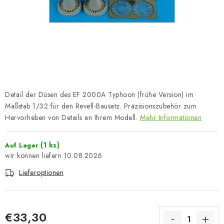
FARBEN & WERKZEUGE
PUBLIKATIONEN
SKY RIDERS COFFEE
VOUCHERS
Detail der Düsen des EF 2000A Typhoon (frühe Version) im
VERKAUFTE MARKEN
Maßstab 1/32 für den Revell-Bausatz. Präzisionszubehör zum
Hervorheben von Details an Ihrem Modell.
Mehr Informationen
Über uns
Meine Bestellung
Kontakte
(1 ks)
Auf Lager
Versand und Bezahlung
Bedingungen und Konditionen
10.08.2026
Datenschutzbestimmungen
Beschwerdeverfahren
Lieferoptionen
Großhandel
Modellfarben-Umrechner
Art Scale Modellbau-Glossar
FAQ
Ausstellungen 2026
€33,30