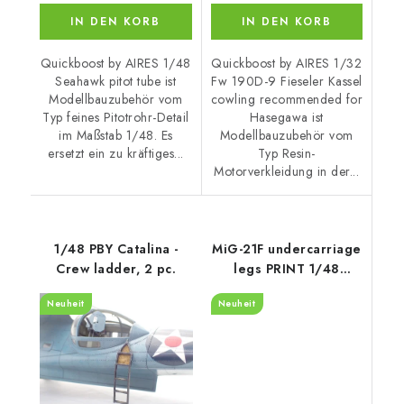
IN DEN KORB
IN DEN KORB
Quickboost by AIRES 1/48
Quickboost by AIRES 1/32
Seahawk pitot tube ist
Fw 190D-9 Fieseler Kassel
Modellbauzubehör vom
cowling recommended for
Typ feines Pitotrohr-Detail
Hasegawa ist
im Maßstab 1/48. Es
Modellbauzubehör vom
ersetzt ein zu kräftiges...
Typ Resin-
Motorverkleidung in der...
1/48 PBY Catalina -
MiG-21F undercarriage
Crew ladder, 2 pc.
legs PRINT 1/48
recommended for
Neuheit
Neuheit
EDUARD