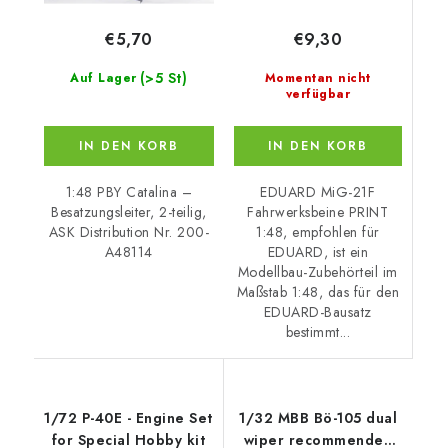
€9,30
€5,70
(>5 St)
Momentan nicht
Auf Lager
verfügbar
IN DEN KORB
IN DEN KORB
EDUARD MiG-21F
1:48 PBY Catalina –
Fahrwerksbeine PRINT
Besatzungsleiter, 2-teilig,
1:48, empfohlen für
ASK Distribution Nr. 200-
EDUARD, ist ein
A48114
Modellbau-Zubehörteil im
Maßstab 1:48, das für den
EDUARD-Bausatz
bestimmt...
1/72 P-40E - Engine Set
1/32 MBB Bö-105 dual
for Special Hobby kit
wiper recommended