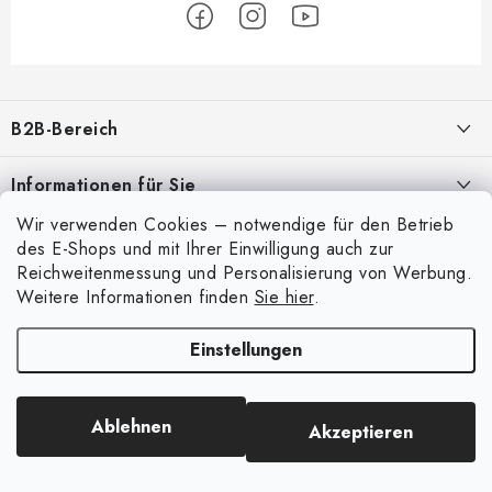
F
u
B2B-Bereich
ß
z
Unser Ziel ist die 100%ige Orientierung an den Bedürfnissen der
Informationen für Sie
Geschäftspartner, die Bereitstellung geeigneter Dienstleistungen und
e
Service
Wir verwenden Cookies – notwendige für den Betrieb
i
Über uns
Mein Konto
des E-Shops und mit Ihrer Einwilligung auch zur
l
Meine Bestellung
Reichweitenmessung und Personalisierung von Werbung.
ANMELDUNG
Anmelden
e
Weitere Informationen finden
Sie hier
.
Kontakte
Registrierung
Einstellungen
Versand und Bezahlung
Copyright 2026
Art Scale Kit
. Alle Rechte vorbehalten.
Bestellhistorie
Erstellt von Shoptet Premium
|
Anque Media
Bedingungen und Konditionen
Ablehnen
Akzeptieren
Datenschutzbestimmungen
Beschwerdeverfahren