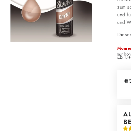
zum sc
und fü
und W
Dieser
Momen
Li
€
Ver
A
B