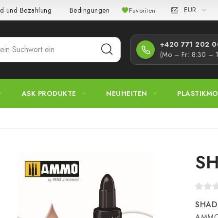
EUR
d und Bezahlung
Bedingungen und Konditionen
Datenschutz
Favoriten
+420 771 202 00
(Mo – Fr: 8:30 – 
ASK PRODUKTE
NEUHEITEN
PLASTIKMO
SH
SHADE
AMMO 