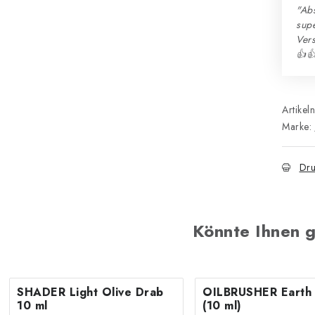
"Abs
sup
Ver
👍
Artikel
Marke:
Dru
Könnte Ihnen g
SHADER Light Olive Drab
OILBRUSHER Earth 
10 ml
(10 ml)