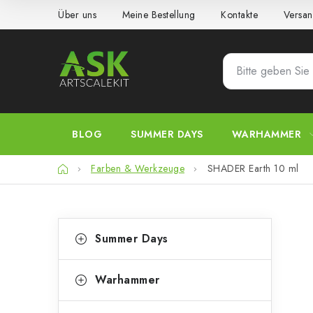
Zum
Über uns
Meine Bestellung
Kontakte
Versan
Inhalt
springen
BLOG
SUMMER DAYS
WARHAMMER
Startseite
Farben & Werkzeuge
SHADER Earth 10 ml
S
K
Kategorien
Summer Days
überspringen
a
e
t
i
Warhammer
e
t