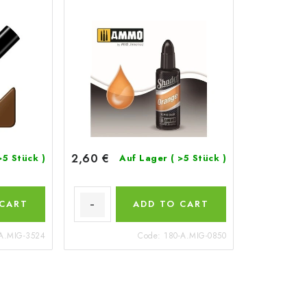
2,60 €
>5 Stück )
Auf Lager
( >5 Stück )
 CART
ADD TO CART
A.MIG-3524
Code:
180-A.MIG-0850