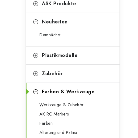
g
ASK Produkte
e
o
n
r
Neuheiten
l
i
Demnächst
e
e
n
i
Plastikmodelle
s
Zubehör
t
e
Farben & Werkzeuge
Werkzeuge & Zubehör
AK RC Markers
Farben
Alterung und Patina