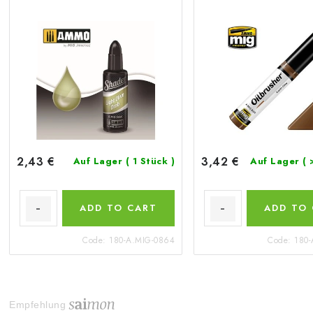
2,43 €
3,42 €
Auf Lager
( 1 Stück )
Auf Lager
( 
ADD TO CART
ADD TO
Code:
180-A.MIG-0864
Code:
180-
Empfehlung