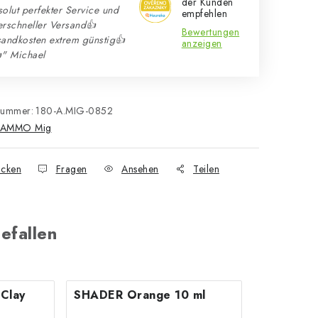
der Kunden
olut perfekter Service und
empfehlen
erschneller Versand👍
Bewertungen
sandkosten extrem günstig👍
anzeigen
" Michael
nummer:
180-A.MIG-0852
AMMO Mig
cken
Fragen
Ansehen
Teilen
efallen
Clay
SHADER Orange 10 ml