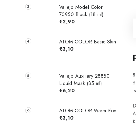
Vallejo Model Color
70950 Black (18 ml)
€2,90
ATOM COLOR Basic Skin
€3,10
S
Vallejo Auxiliary 28850
S
Liquid Mask (85 ml)
€6,20
i
D
ATOM COLOR Warm Skin
A
€3,10
K