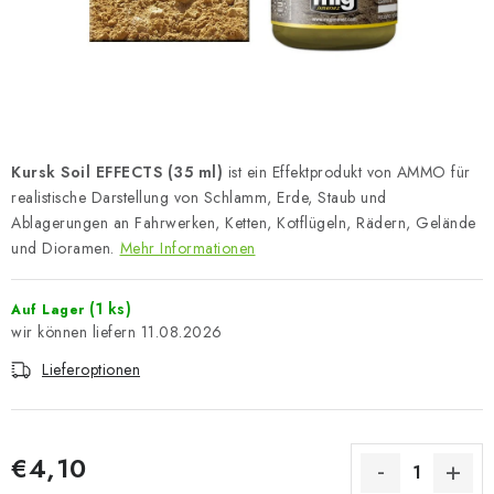
FARBEN & WERKZEUGE
PUBLIKATIONEN
SKY RIDERS COFFEE
Kursk Soil EFFECTS (35 ml)
ist ein Effektprodukt von AMMO für
VOUCHERS
realistische Darstellung von Schlamm, Erde, Staub und
Ablagerungen an Fahrwerken, Ketten, Kotflügeln, Rädern, Gelände
VERKAUFTE MARKEN
und Dioramen.
Mehr Informationen
Über uns
Meine Bestellung
Kontakte
(1 ks)
Auf Lager
Versand und Bezahlung
Bedingungen und Konditionen
11.08.2026
Datenschutzbestimmungen
Beschwerdeverfahren
Lieferoptionen
Großhandel
Modellfarben-Umrechner
Art Scale Modellbau-Glossar
FAQ
Ausstellungen 2026
€4,10