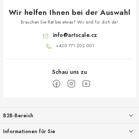
Wir helfen Ihnen bei der Auswahl
Brauchen Sie Rat bei etwas? Wir sind für dich da!
info
@
artscale.cz
+420 771 202 001​
F
u
B2B-Bereich
ß
z
Unser Ziel ist die 100%ige Orientierung an den Bedürfnissen der
Informationen für Sie
Geschäftspartner, die Bereitstellung geeigneter Dienstleistungen und
e