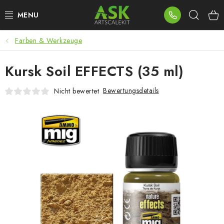
Zum
Such
Inhalt
springen
Farben & Werkzeuge
BLOG
Kursk Soil EFFECTS (35 ml)
SUMMER DAYS
Bewertungsdetails
Nicht bewertet
WARHAMMER
ASK PRODUKTE
NEUHEITEN
PLASTIKMODELLE
ZUBEHÖR