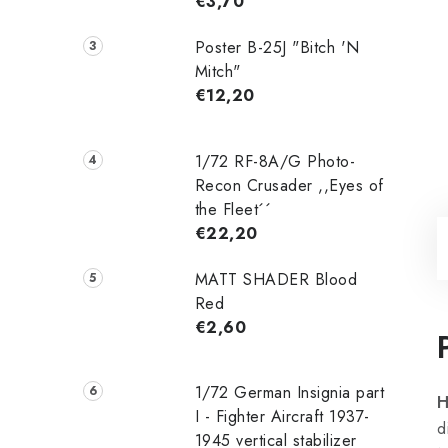
€3,70
Poster B-25J "Bitch 'N
Mitch"
€12,20
1/72 RF-8A/G Photo-
Recon Crusader ,,Eyes of
the Fleet´´
€22,20
MATT SHADER Blood
Red
€2,60
1/72 German Insignia part
H
I - Fighter Aircraft 1937-
d
1945 vertical stabilizer