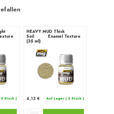
efallen
ght
HEAVY MUD Thick
Soil Enamel Texture
(35 ml)
4,13 €
( 5 Stück )
Auf Lager
( 3 Stück )