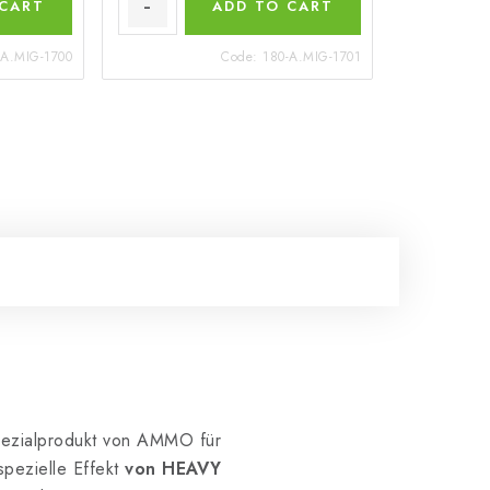
 CART
ADD TO CART
-A.MIG-1700
Code:
180-A.MIG-1701
pezialprodukt von AMMO für
pezielle Effekt
von HEAVY