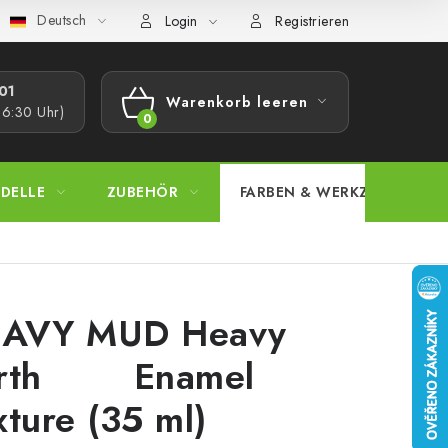
Deutsch
bestimmungen
Beschwerdeverfahren
Großhandel
Model
Login
Registrieren
1​
Warenkorb leeren
16:30 Uhr)
WARENKORB
DELLE
ZUBEHÖR
FARBEN & WERKZEUGE
AVY MUD Heavy
arth Enamel
xture (35 ml)