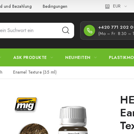
EUR
d und Bezahlung
Bedingungen und Konditionen
Datenschutz
+420 771 202 00
(Mo – Fr: 8:30 – 
ASK PRODUKTE
NEUHEITEN
PLASTIKMO
th Enamel Texture (35 ml)
HE
E
Te