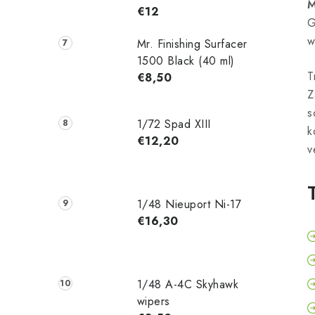
M
€12
G
w
Mr. Finishing Surfacer
1500 Black (40 ml)
T
€8,50
Z
s
1/72 Spad XIII
k
€12,20
v
1/48 Nieuport Ni-17
€16,30
1/48 A-4C Skyhawk
wipers