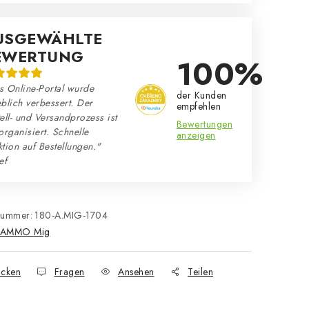
USGEWÄHLTE
EWERTUNG
100%
s Online-Portal wurde
der Kunden
blich verbessert. Der
empfehlen
ell- und Versandprozess ist
Bewertungen
organisiert. Schnelle
anzeigen
tion auf Bestellungen."
ef
nummer:
180-A.MIG-1704
AMMO Mig
cken
Fragen
Ansehen
Teilen