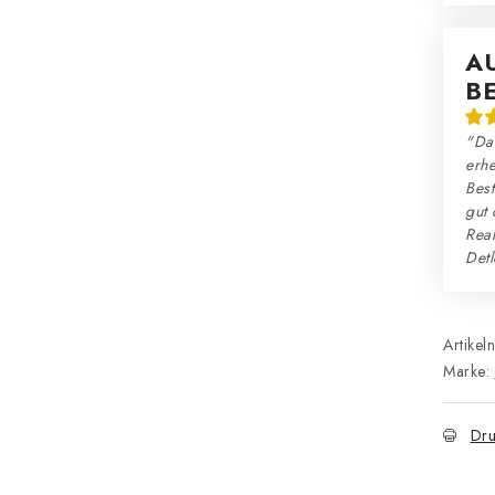
A
B
"Da
erhe
Best
gut 
Reak
Detl
Artikel
Marke:
Dru