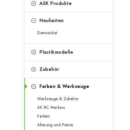
g
ASK Produkte
e
o
n
r
Neuheiten
l
i
Demnächst
e
e
n
i
Plastikmodelle
s
Zubehör
t
e
Farben & Werkzeuge
Werkzeuge & Zubehör
AK RC Markers
Farben
Alterung und Patina