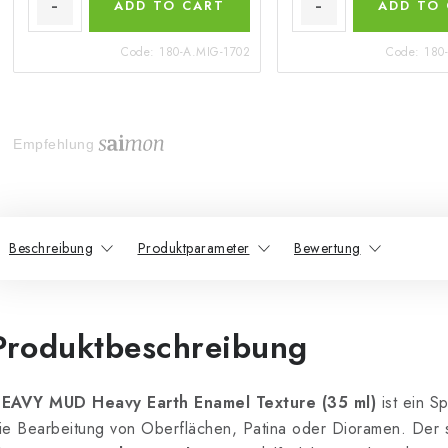
ADD TO CART
ADD TO
Code:
180-A.MIG-1702
Code:
180
Empfehlung
Beschreibung
Produktparameter
Bewertung
Produktbeschreibung
EAVY MUD Heavy Earth Enamel Texture (35 ml)
ist ein S
ie Bearbeitung von Oberflächen, Patina oder Dioramen. Der s