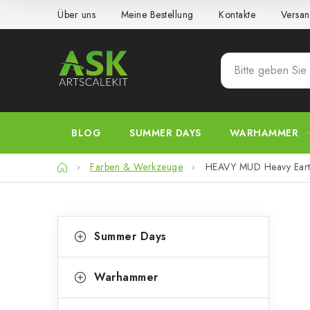
Zum
Über uns
Meine Bestellung
Kontakte
Versan
Inhalt
springen
BLOG
SUMMER DAYS
WARHAMMER
Startseite
Farben & Werkzeuge
HEAVY MUD Heavy Ear
S
K
Kategorien
Summer Days
überspringen
a
e
t
i
Warhammer
e
t