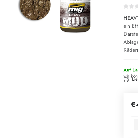
HEAVY
ein Ef
Darste
Ablage
Räder
Auf L
Li
€
Ver