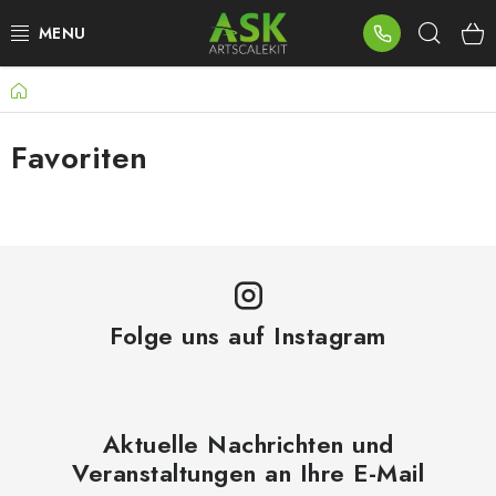
Zum
Such
Inhalt
springen
Startseite
BLOG
Favoriten
SUMMER DAYS
WARHAMMER
ASK PRODUKTE
NEUHEITEN
Folge uns auf Instagram
PLASTIKMODELLE
Aktuelle Nachrichten und
ZUBEHÖR
Veranstaltungen an Ihre E-Mail