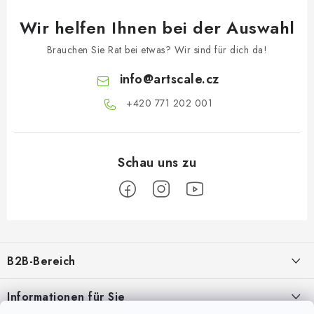
Wir helfen Ihnen bei der Auswahl
Brauchen Sie Rat bei etwas? Wir sind für dich da!
info
@
artscale.cz
+420 771 202 001​
F
u
B2B-Bereich
ß
z
Unser Ziel ist die 100%ige Orientierung an den Bedürfnissen der
Informationen für Sie
Geschäftspartner, die Bereitstellung geeigneter Dienstleistungen und
e