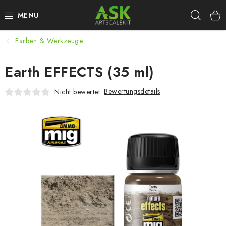
Zum
Such
Inhalt
springen
Farben & Werkzeuge
BLOG
Earth EFFECTS (35 ml)
SUMMER DAYS
Bewertungsdetails
Nicht bewertet
WARHAMMER
ASK PRODUKTE
NEUHEITEN
PLASTIKMODELLE
ZUBEHÖR