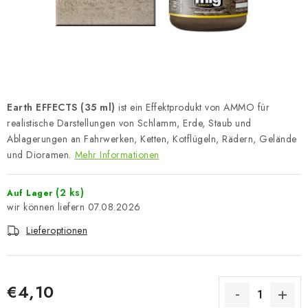
FARBEN & WERKZEUGE
PUBLIKATIONEN
SKY RIDERS COFFEE
Earth EFFECTS (35 ml)
ist ein Effektprodukt von AMMO für
VOUCHERS
realistische Darstellungen von Schlamm, Erde, Staub und
Ablagerungen an Fahrwerken, Ketten, Kotflügeln, Rädern, Gelände
VERKAUFTE MARKEN
und Dioramen.
Mehr Informationen
Über uns
Meine Bestellung
Kontakte
(2 ks)
Auf Lager
Versand und Bezahlung
Bedingungen und Konditionen
07.08.2026
Datenschutzbestimmungen
Beschwerdeverfahren
Lieferoptionen
Großhandel
Modellfarben-Umrechner
Art Scale Modellbau-Glossar
FAQ
€4,10