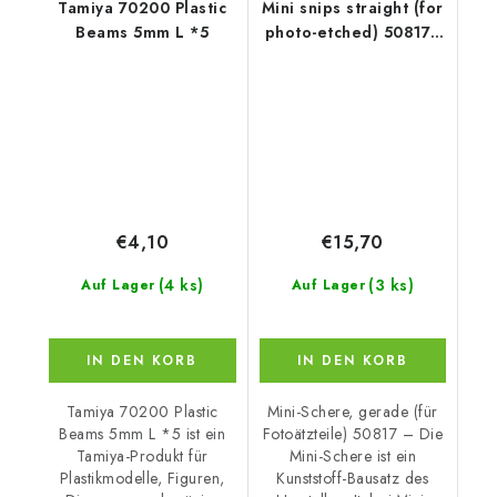
Tamiya 70200 Plastic
Mini snips straight (for
Beams 5mm L *5
photo-etched) 50817 -
mini nůžky
€4,10
€15,70
(4 ks)
(3 ks)
Auf Lager
Auf Lager
IN DEN KORB
IN DEN KORB
Tamiya 70200 Plastic
Mini-Schere, gerade (für
Beams 5mm L *5 ist ein
Fotoätzteile) 50817 – Die
Tamiya-Produkt für
Mini-Schere ist ein
Plastikmodelle, Figuren,
Kunststoff-Bausatz des