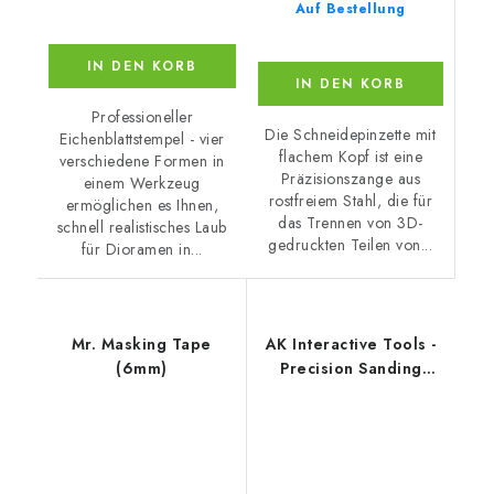
Auf Bestellung
IN DEN KORB
IN DEN KORB
Professioneller
Die Schneidepinzette mit
Eichenblattstempel - vier
flachem Kopf ist eine
verschiedene Formen in
Präzisionszange aus
einem Werkzeug
rostfreiem Stahl, die für
ermöglichen es Ihnen,
das Trennen von 3D-
schnell realistisches Laub
gedruckten Teilen von...
für Dioramen in...
Mr. Masking Tape
AK Interactive Tools -
(6mm)
Precision Sanding
Sponge P500-600