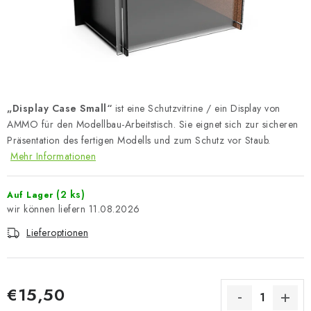
FARBEN & WERKZEUGE
PUBLIKATIONEN
SKY RIDERS COFFEE
„Display Case Small“
ist eine Schutzvitrine / ein Display von
VOUCHERS
AMMO für den Modellbau-Arbeitstisch. Sie eignet sich zur sicheren
Präsentation des fertigen Modells und zum Schutz vor Staub.
VERKAUFTE MARKEN
Mehr Informationen
Über uns
Meine Bestellung
Kontakte
(2 ks)
Auf Lager
Versand und Bezahlung
Bedingungen und Konditionen
11.08.2026
Datenschutzbestimmungen
Beschwerdeverfahren
Lieferoptionen
Großhandel
Modellfarben-Umrechner
Art Scale Modellbau-Glossar
FAQ
Ausstellungen 2026
€15,50