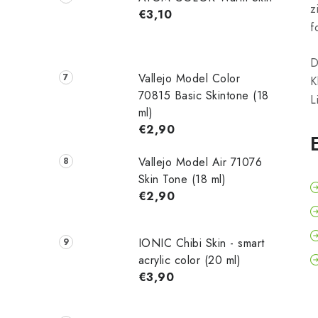
z
€3,10
f
D
Vallejo Model Color
K
70815 Basic Skintone (18
L
ml)
€2,90
Vallejo Model Air 71076
Skin Tone (18 ml)
€2,90
IONIC Chibi Skin - smart
acrylic color (20 ml)
€3,90