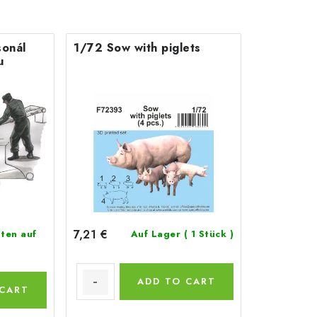
onál
1/72 Sow with piglets
u
7,21 €
ten auf
Auf Lager
( 1 Stück )
ADD TO CART
 CART