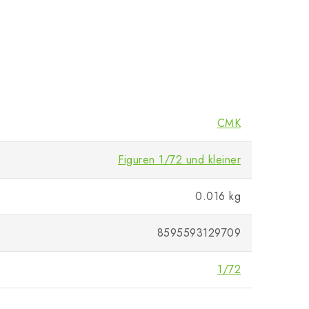
CMK
Figuren 1/72 und kleiner
0.016 kg
8595593129709
1/72