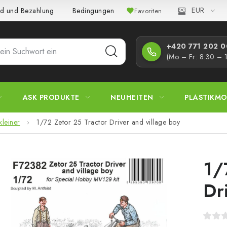
EUR
d und Bezahlung
Bedingungen und Konditionen
Datenschutz
Favoriten
+420 771 202 00
(Mo – Fr: 8:30 – 
ASK PRODUKTE
NEUHEITEN
PLASTIKMO
kleiner
1/72 Zetor 25 Tractor Driver and village boy
1/
Dr