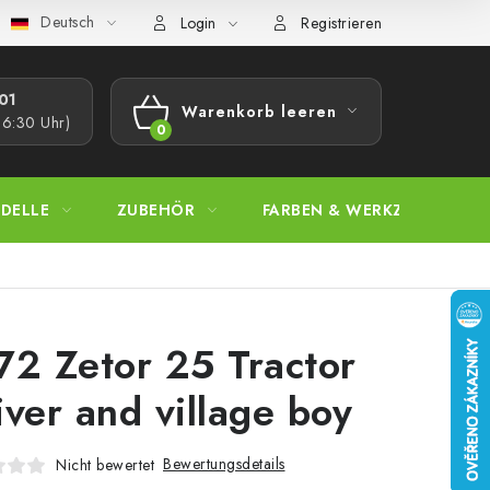
Deutsch
bestimmungen
Beschwerdeverfahren
Großhandel
Model
Login
Registrieren
1​
Warenkorb leeren
16:30 Uhr)
WARENKORB
DELLE
ZUBEHÖR
FARBEN & WERKZEUGE
72 Zetor 25 Tractor
iver and village boy
Bewertungsdetails
Nicht bewertet