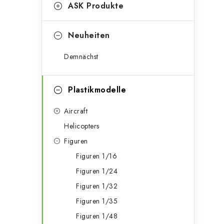
g
ASK Produkte
e
o
n
r
Neuheiten
l
i
Demnächst
e
e
n
i
Plastikmodelle
s
Aircraft
t
Helicopters
Figuren
e
Figuren 1/16
Figuren 1/24
Figuren 1/32
Figuren 1/35
Figuren 1/48