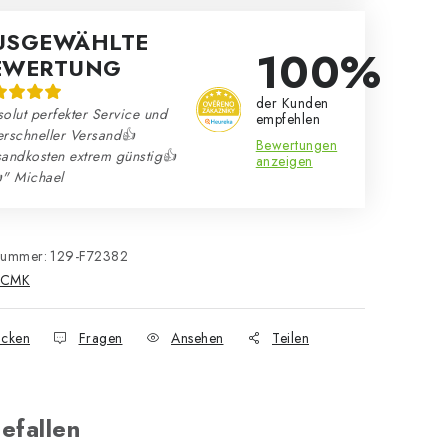
USGEWÄHLTE
100%
EWERTUNG
der Kunden
olut perfekter Service und
empfehlen
erschneller Versand👍
Bewertungen
sandkosten extrem günstig👍
anzeigen
" Michael
nummer:
129-F72382
CMK
cken
Fragen
Ansehen
Teilen
efallen