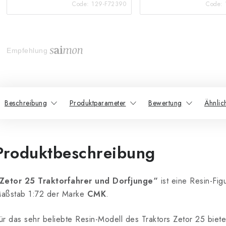
Code:
129-F72390
Code:
Empfehlung
Beschreibung
Produktparameter
Bewertung
Ähnlic
Produktbeschreibung
Zetor 25 Traktorfahrer und Dorfjunge“
ist eine Resin-Fig
aßstab 1:72 der Marke
CMK
.
ür das sehr beliebte Resin-Modell des Traktors Zetor 25 biete