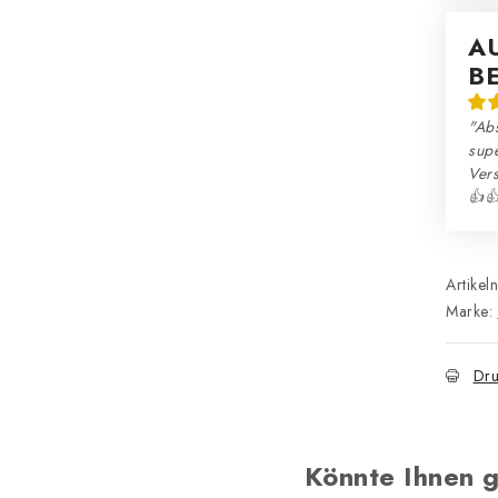
A
B
"Abs
sup
Ver
👍
Artikel
Marke:
Dru
Könnte Ihnen g