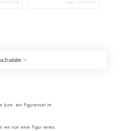
129-F72304
Code:
129-F72393
he Produkte
ur bzw. ein Figurenset im
n wir nun eine Figur eines