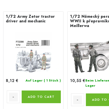
1/72 Army Zetor tractor
1/72 Německý pers
driver and mechanic
WWII k přepravník
Meillerwa
10,55 €
8,12 €
Beim Lieferan
Auf Lager
( 1 Stück )
Lager
ADD TO CART
ADD TO