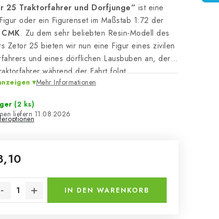
r 25 Traktorfahrer und Dorfjunge“
ist eine
Figur oder ein Figurenset im Maßstab 1:72 der
e
CMK
. Zu dem sehr beliebten Resin-Modell des
rs Zetor 25 bieten wir nun eine Figur eines zivilen
rfahrers und eines dörflichen Lausbuben an, der
aktorfahrer während der Fahrt folgt.
anzeigen
Mehr Informationen
ager
(2 ks)
11.08.2026
eferoptionen
8,10
kaufspreis:
IN DEN WARENKORB