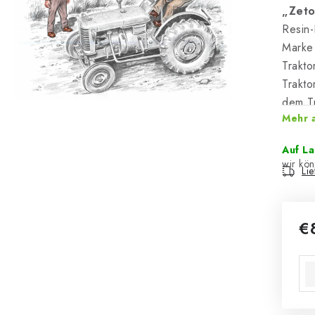
„Zeto
Resin-
Mark
Trakto
Trakto
dem Tr
Mehr 
Auf L
Li
€
Ver