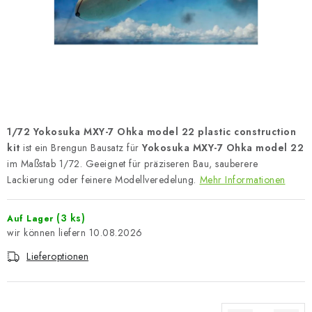
FARBEN & WERKZEUGE
PUBLIKATIONEN
SKY RIDERS COFFEE
VOUCHERS
1/72 Yokosuka MXY-7 Ohka model 22 plastic construction
VERKAUFTE MARKEN
kit
ist ein Brengun Bausatz für
Yokosuka MXY-7 Ohka model 22
im Maßstab 1/72. Geeignet für präziseren Bau, sauberere
Lackierung oder feinere Modellveredelung.
Mehr Informationen
Über uns
Meine Bestellung
Kontakte
Versand und Bezahlung
Bedingungen und Konditionen
(3 ks)
Auf Lager
Datenschutzbestimmungen
Beschwerdeverfahren
10.08.2026
Großhandel
Modellfarben-Umrechner
Lieferoptionen
Art Scale Modellbau-Glossar
FAQ
Ausstellungen 2026