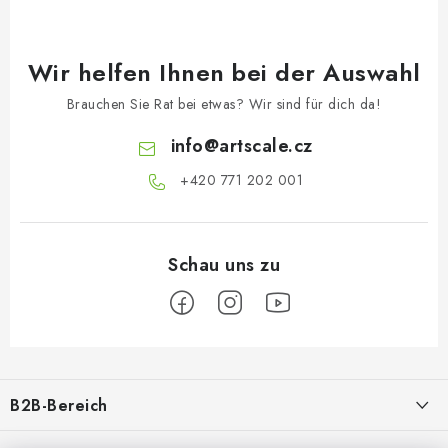
Wir helfen Ihnen bei der Auswahl
Brauchen Sie Rat bei etwas? Wir sind für dich da!
info
@
artscale.cz
+420 771 202 001​
F
u
B2B-Bereich
ß
z
Unser Ziel ist die 100%ige Orientierung an den Bedürfnissen der