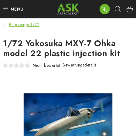
Zum
Such
Inhalt
springen
Flugzeuge 1/72
BLOG
1/72 Yokosuka MXY-7 Ohka
SUMMER DAYS
model 22 plastic injection kit
WARHAMMER
Bewertungsdetails
Nicht bewertet
ASK PRODUKTE
NEUHEITEN
PLASTIKMODELLE
ZUBEHÖR