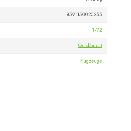
8591150025255
1/72
Quickboost
Flugzeuge