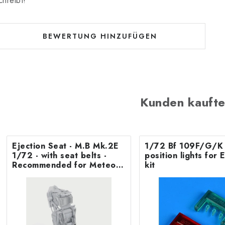
chreibt!
BEWERTUNG HINZUFÜGEN
Kunden kaufte
Ejection Seat - M.B Mk.2E
1/72 Bf 109F/G/K 
1/72 - with seat belts -
position lights fo
Recommended for Meteor
kit
F.8/FR9 Airfix