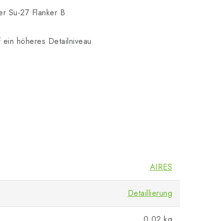
r Su-27 Flanker B
f ein höheres Detailniveau
AIRES
Detaillierung
0.02 kg