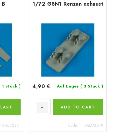
 B
1/72 G8N1 Renzan exhaust
4,90 €
( 1 Stück )
Auf Lager
( 3 Stück )
 CART
ADD TO CART
15-QB72251
Code:
115-QB72278