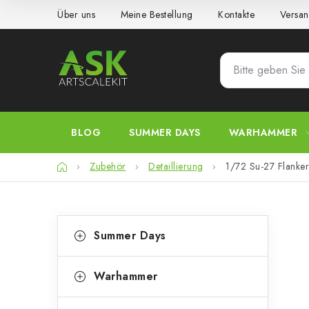
Zum
Über uns
Meine Bestellung
Kontakte
Versan
Inhalt
springen
BLOG
SUMMER DAYS
WARHAMMER
Startseite
Zubehör
Detaillierung
1/72 Su-27 Flanker
S
K
Kategorien
Summer Days
überspringen
a
e
t
i
Warhammer
e
t