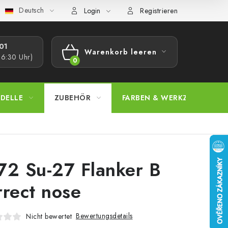
Deutsch
bestimmungen
Beschwerdeverfahren
Großhandel
Model
Login
Registrieren
1​
Warenkorb leeren
16:30 Uhr)
WARENKORB
DELLE
ZUBEHÖR
FARBEN & WERKZEUGE
72 Su-27 Flanker B
rrect nose
Bewertungsdetails
Nicht bewertet