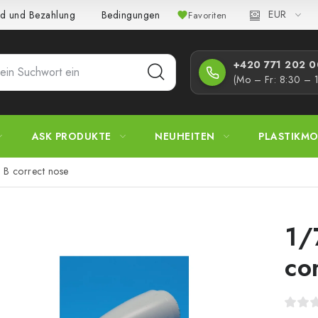
EUR
d und Bezahlung
Bedingungen und Konditionen
Datenschutz
Favoriten
+420 771 202 00
(Mo – Fr: 8:30 – 
ASK PRODUKTE
NEUHEITEN
PLASTIKMO
 B correct nose
1/
co