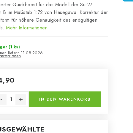
lierter Quickboost für das Modell der Su-27
r B im Maßstab 1:72 von Hasegawa. Korrektur der
orm für höhere Genauigkeit des endgültigen
s.
Mehr Informationen
ager
(1 ks)
11.08.2026
eferoptionen
4,90
kaufspreis:
IN DEN WARENKORB
USGEWÄHLTE