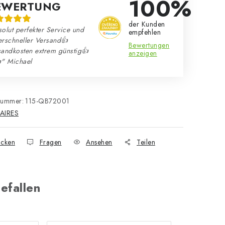
100%
EWERTUNG
der Kunden
olut perfekter Service und
empfehlen
erschneller Versand👍
Bewertungen
sandkosten extrem günstig👍
anzeigen
" Michael
nummer:
115-QB72001
AIRES
cken
Fragen
Ansehen
Teilen
efallen