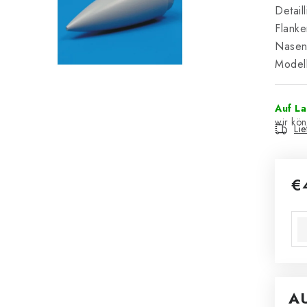
Detail
Flanke
Nasenf
Modell
Auf L
Li
€
Ver
A