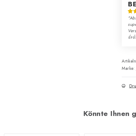
B
"Abs
sup
Ver
👍
Artikel
Marke:
Dru
Könnte Ihnen g