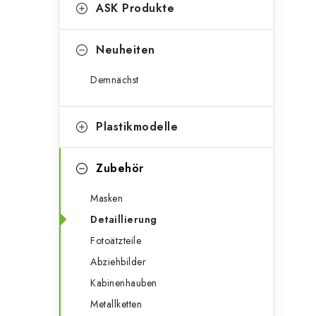
g
ASK Produkte
e
o
n
r
Neuheiten
l
i
Demnächst
e
e
n
i
Plastikmodelle
s
Zubehör
t
Masken
e
Detaillierung
Fotoätzteile
Abziehbilder
Kabinenhauben
Metallketten