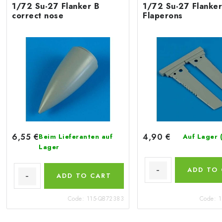
1/72 Su-27 Flanker B
1/72 Su-27 Flanker
correct nose
Flaperons
6,55 €
4,90 €
Beim Lieferanten auf
Auf Lager
Lager
ADD TO
ADD TO CART
Code:
115-QB72383
Code:
1