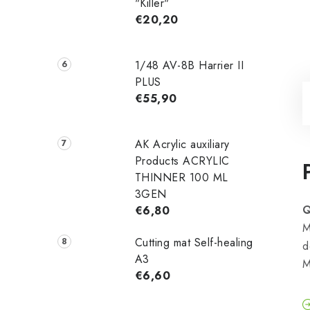
"Killer"
€20,20
1/48 AV-8B Harrier II
PLUS
€55,90
AK Acrylic auxiliary
Products ACRYLIC
THINNER 100 ML
3GEN
Q
€6,80
M
Cutting mat Self-healing
d
A3
M
€6,60