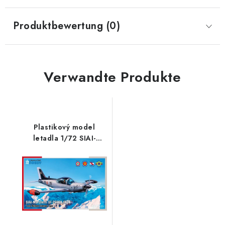
Produktbewertung (0)
Verwandte Produkte
Plastikový model
letadla 1/72 SIAI-
Marchetti SF-
260EA/D/W ‘ Late
Bulged Canopy Type’ -
Special Hobby