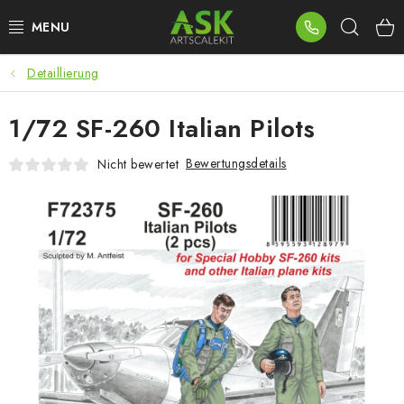
Zum
Such
Inhalt
springen
Detaillierung
BLOG
1/72 SF-260 Italian Pilots
SUMMER DAYS
Bewertungsdetails
Nicht bewertet
WARHAMMER
ASK PRODUKTE
NEUHEITEN
PLASTIKMODELLE
ZUBEHÖR