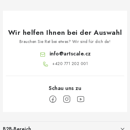
Wir helfen Ihnen bei der Auswahl
Brauchen Sie Rat bei etwas? Wir sind für dich da!
info
@
artscale.cz
+420 771 202 001​
F
u
B2B-Bereich