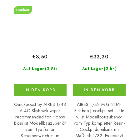
for Hobby Boss
late v.
Neuheit
€3,50
€33,30
(3 St)
(3 ks)
Auf Lager
Auf Lager
IN DEN KORB
IN DEN KORB
Quickboost by AIRES 1/48
AIRES 1/32 MiG-21MF
A-4C Skyhawk wiper
Fishbeb J cockpit set - late
recommended for Hobby
v. ist Modellbauzubehör
Boss ist Modellbauzubehör
vom Typ kompletter Resin-
vom Typ feiner
Cockpitdetailsatz im
Scheibenwischer im
Maßstab 1/32. Es ersetzt