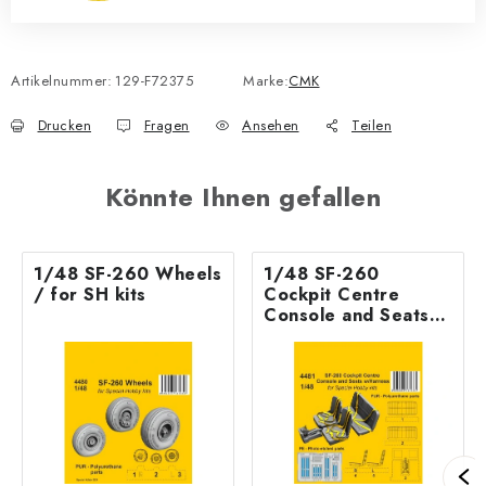
Artikelnummer:
129-F72375
Marke:
CMK
Drucken
Fragen
Ansehen
Teilen
Könnte Ihnen gefallen
1/48 SF-260 Wheels
1/48 SF-260
/ for SH kits
Cockpit Centre
Console and Seats
w/Harness / for SH
kits