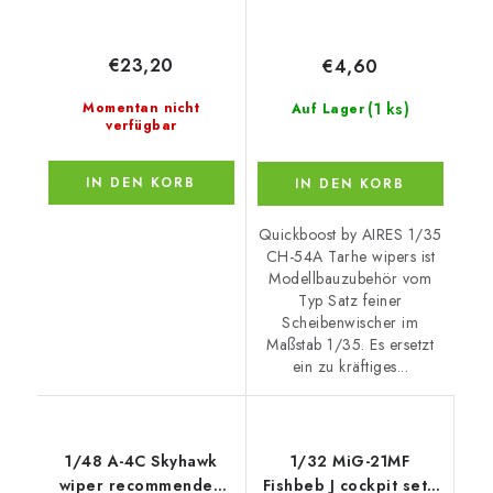
€23,20
€4,60
(1 ks)
Momentan nicht
Auf Lager
verfügbar
IN DEN KORB
IN DEN KORB
Quickboost by AIRES 1/35
CH-54A Tarhe wipers ist
Modellbauzubehör vom
Typ Satz feiner
Scheibenwischer im
Maßstab 1/35. Es ersetzt
ein zu kräftiges...
1/48 A-4C Skyhawk
1/32 MiG-21MF
wiper recommended
Fishbeb J cockpit set -