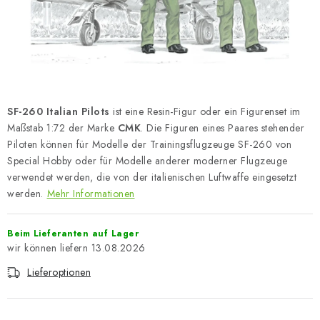
FARBEN & WERKZEUGE
PUBLIKATIONEN
SKY RIDERS COFFEE
SF-260 Italian Pilots
ist eine Resin-Figur oder ein Figurenset im
VOUCHERS
Maßstab 1:72 der Marke
CMK
. Die Figuren eines Paares stehender
Piloten können für Modelle der Trainingsflugzeuge SF-260 von
VERKAUFTE MARKEN
Special Hobby oder für Modelle anderer moderner Flugzeuge
verwendet werden, die von der italienischen Luftwaffe eingesetzt
Über uns
Meine Bestellung
Kontakte
werden.
Mehr Informationen
Versand und Bezahlung
Bedingungen und Konditionen
Beim Lieferanten auf Lager
Datenschutzbestimmungen
Beschwerdeverfahren
13.08.2026
Großhandel
Modellfarben-Umrechner
Lieferoptionen
Art Scale Modellbau-Glossar
FAQ
Ausstellungen 2026