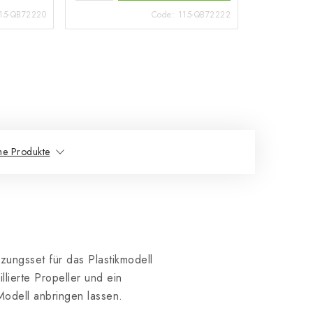
15-QB72220
Code:
115-QB72222
he Produkte
nzungsset für das Plastikmodell
lierte Propeller und ein
Modell anbringen lassen.