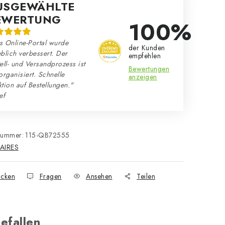
USGEWÄHLTE
EWERTUNG
100%
s Online-Portal wurde
der Kunden
blich verbessert. Der
empfehlen
ell- und Versandprozess ist
Bewertungen
organisiert. Schnelle
anzeigen
tion auf Bestellungen."
ef
nummer:
115-QB72555
AIRES
cken
Fragen
Ansehen
Teilen
efallen