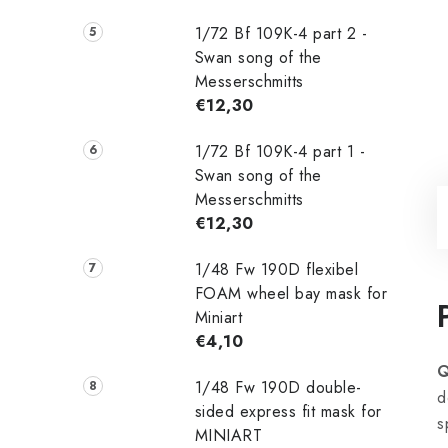
1/72 Bf 109K-4 part 2 -
Swan song of the
Messerschmitts
€12,30
1/72 Bf 109K-4 part 1 -
Swan song of the
Messerschmitts
€12,30
1/48 Fw 190D flexibel
FOAM wheel bay mask for
Miniart
€4,10
Q
1/48 Fw 190D double-
d
sided express fit mask for
s
MINIART