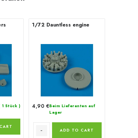
ers
1/72 Dauntless engine
4,90 €
( 1 Stück )
Beim Lieferanten auf
Lager
 CART
ADD TO CART