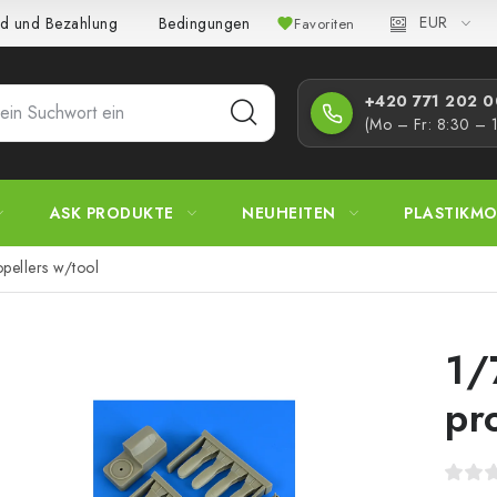
EUR
d und Bezahlung
Bedingungen und Konditionen
Datenschutz
Favoriten
+420 771 202 00
(Mo – Fr: 8:30 – 
ASK PRODUKTE
NEUHEITEN
PLASTIKMO
pellers w/tool
1/
pr