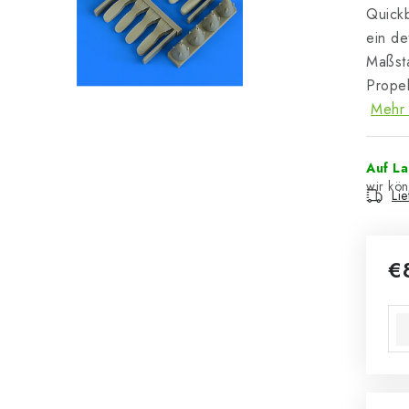
Quickb
ein de
Maßsta
Propel
Mehr 
Auf L
Li
€
Ver