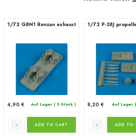
1/72 G8N1 Renzan exhaust
1/72 P-38J propell
4,90 €
8,20 €
Auf Lager
( 3 Stück )
Auf Lager
ADD TO CART
ADD TO