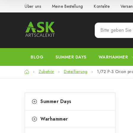
Zum
Über uns
Meine Bestellung
Kontakte
Versan
Inhalt
springen
BLOG
SUMMER DAYS
WARHAMMER
Startseite
Zubehör
Detaillierung
1/72 P-3 Orion pro
S
K
Kategorien
Summer Days
überspringen
a
e
t
i
Warhammer
e
t