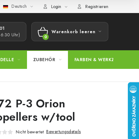
Deutsch
bestimmungen
Beschwerdeverfahren
Großhandel
Model
Login
Registrieren
1​
Warenkorb leeren
16:30 Uhr)
WARENKORB
DELLE
ZUBEHÖR
FARBEN & WERKZEUGE
72 P-3 Orion
opellers w/tool
Bewertungsdetails
Nicht bewertet