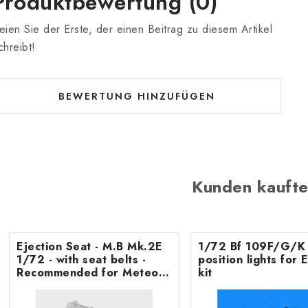
Produktbewertung (0)
eien Sie der Erste, der einen Beitrag zu diesem Artikel
chreibt!
BEWERTUNG HINZUFÜGEN
Kunden kaufte
Ejection Seat - M.B Mk.2E
1/72 Bf 109F/G/K 
1/72 - with seat belts -
position lights fo
Recommended for Meteor
kit
F.8/FR9 Airfix