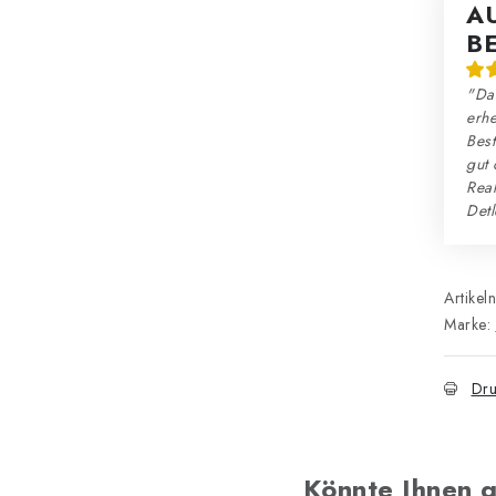
A
B
"Da
erhe
Best
gut 
Reak
Detl
Artikel
Marke:
Dru
Könnte Ihnen g