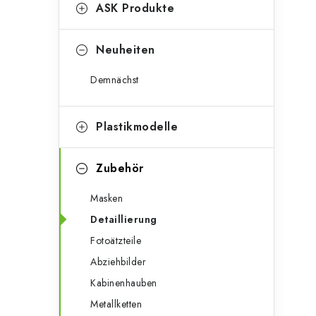
g
ASK Produkte
e
o
n
r
Neuheiten
l
i
Demnächst
e
e
n
i
Plastikmodelle
s
Zubehör
t
Masken
e
Detaillierung
Fotoätzteile
Abziehbilder
Kabinenhauben
Metallketten