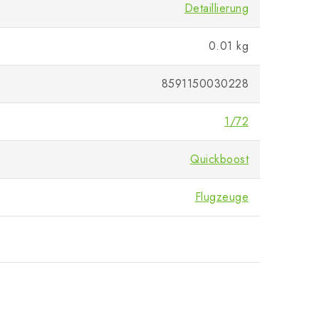
Detaillierung
0.01 kg
8591150030228
1/72
Quickboost
Flugzeuge