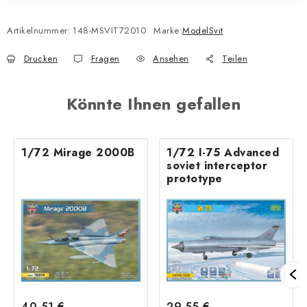
Artikelnummer:
148-MSVIT72010
Marke:
ModelSvit
Drucken
Fragen
Ansehen
Teilen
Könnte Ihnen gefallen
1/72 Mirage 2000B
1/72 I-75 Advanced
soviet interceptor
prototype
40,51 €
29,55 €