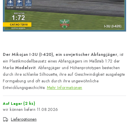
FARBEN & WERKZEUGE
PUBLIKATIONEN
SKY RIDERS COFFEE
VOUCHERS
Der Mikojan I-3U (I-420), ein sowjetischer Abfangjäger
, ist
VERKAUFTE MARKEN
ein Plastikmodellbausatz eines Abfangjägers im Maßstab 1:72 der
Marke
Modelsvit
. Abfangjäger und Höhenprototypen bestechen
durch ihre schlanke Silhouette, ihre auf Geschwindigkeit ausgelegte
Über uns
Meine Bestellung
Kontakte
Formgebung und oft auch durch ihre ungewöhnliche
Versand und Bezahlung
Bedingungen und Konditionen
Entwicklungsgeschichte.
Mehr Informationen
Datenschutzbestimmungen
Beschwerdeverfahren
Großhandel
(2 ks)
Modellfarben-Umrechner
Auf Lager
11.08.2026
Art Scale Modellbau-Glossar
FAQ
Ausstellungen 2026
Lieferoptionen