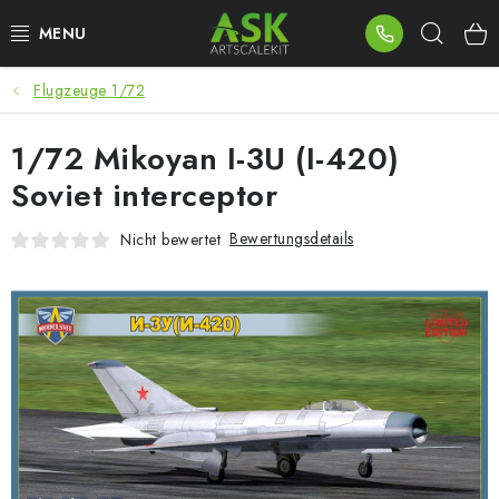
Zum
Such
Inhalt
springen
Flugzeuge 1/72
BLOG
1/72 Mikoyan I-3U (I-420)
SUMMER DAYS
Soviet interceptor
WARHAMMER
Bewertungsdetails
Nicht bewertet
ASK PRODUKTE
NEUHEITEN
PLASTIKMODELLE
ZUBEHÖR