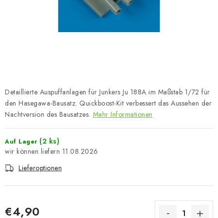
FARBEN & WERKZEUGE
PUBLIKATIONEN
SKY RIDERS COFFEE
VOUCHERS
Detaillierte Auspuffanlagen für Junkers Ju 188A im Maßstab 1/72 für
VERKAUFTE MARKEN
den Hasegawa-Bausatz. Quickboost-Kit verbessert das Aussehen der
Nachtversion des Bausatzes.
Mehr Informationen
Über uns
Meine Bestellung
Kontakte
(2 ks)
Auf Lager
Versand und Bezahlung
Bedingungen und Konditionen
11.08.2026
Datenschutzbestimmungen
Beschwerdeverfahren
Lieferoptionen
Großhandel
Modellfarben-Umrechner
Art Scale Modellbau-Glossar
FAQ
Ausstellungen 2026
€4,90