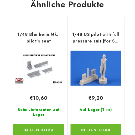
Ähnliche Produkte
1/48 Blenheim Mk.I
1/48 US pilot with full
pilot`s seat
pressure suit (for SR-
71, U-2 and other
planes)
€10,60
€9,20
(1 ks)
Beim Lieferanten auf
Auf Lager
Lager
IN DEN KORB
IN DEN KORB