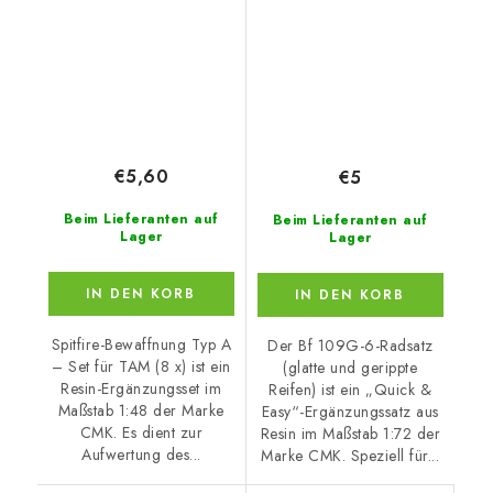
€5,60
€5
Beim Lieferanten auf
Beim Lieferanten auf
Lager
Lager
IN DEN KORB
IN DEN KORB
Spitfire-Bewaffnung Typ A
Der Bf 109G-6-Radsatz
– Set für TAM (8 x) ist ein
(glatte und gerippte
Resin-Ergänzungsset im
Reifen) ist ein „Quick &
Maßstab 1:48 der Marke
Easy“-Ergänzungssatz aus
CMK. Es dient zur
Resin im Maßstab 1:72 der
Aufwertung des...
Marke CMK. Speziell für...