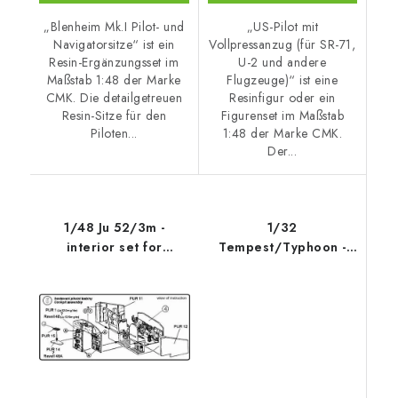
„Blenheim Mk.I Pilot- und
„US-Pilot mit
Navigatorsitze“ ist ein
Vollpressanzug (für SR-71,
Resin-Ergänzungsset im
U-2 und andere
Maßstab 1:48 der Marke
Flugzeuge)“ ist eine
CMK. Die detailgetreuen
Resinfigur oder ein
Resin-Sitze für den
Figurenset im Maßstab
Piloten...
1:48 der Marke CMK.
Der...
1/48 Ju 52/3m -
1/32
interior set for
Tempest/Typhoon -
REV/MON
Pilot´s seat with
harness f