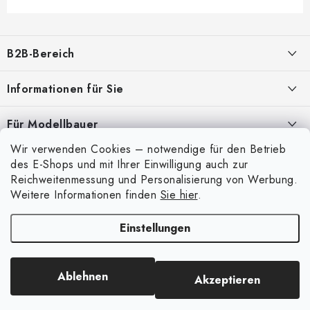
F
u
B2B-Bereich
ß
z
Unser Ziel ist die 100%ige Orientierung an den Bedürfnissen der
Informationen für Sie
Geschäftspartner, die Bereitstellung geeigneter Dienstleistungen und
e
Service
i
Über uns
Für Modellbauer
l
Meine Bestellung
ANMELDUNG
Wir verwenden Cookies – notwendige für den Betrieb
Modellfarben-Umrechner
e
Mein Konto
des E-Shops und mit Ihrer Einwilligung auch zur
Kontakte
Art Scale Modellbau-Glossar
Reichweitenmessung und Personalisierung von Werbung.
Anmelden
Weitere Informationen finden
Sie hier
.
Versand und Bezahlung
FAQ
Registrierung
Bedingungen und Konditionen
Einstellungen
Ausstellungen 2026
Copyright 2026
Art Scale Kit
. Alle Rechte vorbehalten.
Bestellhistorie
Datenschutzbestimmungen
Erstellt von Shoptet Premium
|
Anque Media
Persönliche Abholung in Liberec
Beschwerdeverfahren
Ablehnen
Akzeptieren
Facebook-Gruppe ASK Builders
Großhandel