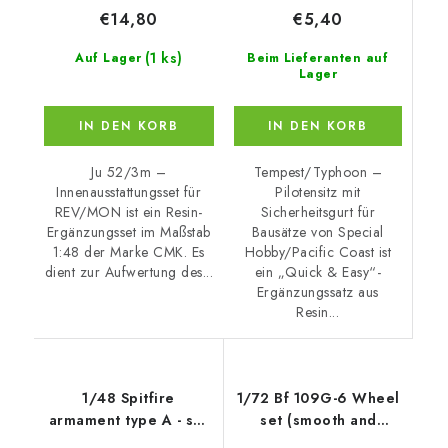
€5,40
€14,80
(1 ks)
Beim Lieferanten auf
Auf Lager
Lager
IN DEN KORB
IN DEN KORB
Tempest/Typhoon –
Ju 52/3m –
Pilotensitz mit
Innenausstattungsset für
Sicherheitsgurt für
REV/MON ist ein Resin-
Bausätze von Special
Ergänzungsset im Maßstab
Hobby/Pacific Coast ist
1:48 der Marke CMK. Es
ein „Quick & Easy“-
dient zur Aufwertung des...
Ergänzungssatz aus
Resin...
1/48 Spitfire
1/72 Bf 109G-6 Wheel
armament type A - set
set (smooth and
for TAM ( 8 x
ribbed tyres)