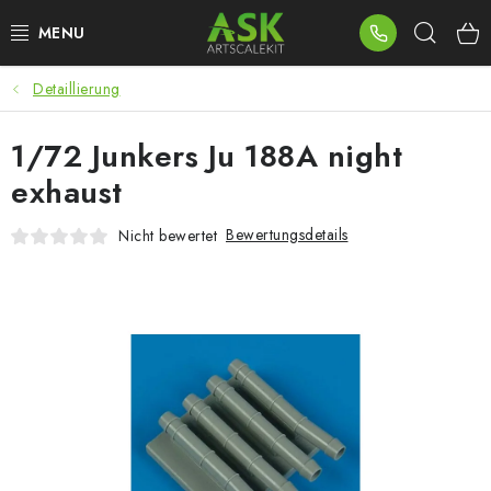
Zum
Such
Inhalt
springen
Detaillierung
BLOG
1/72 Junkers Ju 188A night
SUMMER DAYS
exhaust
WARHAMMER
Bewertungsdetails
Nicht bewertet
ASK PRODUKTE
NEUHEITEN
PLASTIKMODELLE
ZUBEHÖR