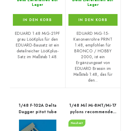
Beim Lieferanten auf
Beim Lieferanten auf
Lager
Lager
IN DEN KORB
IN DEN KORB
EDUARD 1:48 MiG-21PF
EDUARD MiG-15-
grau LööKplus für den
Kanonenrohre PRINT
EDUARD-Bausatz ist ein
1:48, empfohlen für
detailreicher LööKplus-
BRONCO / HOBBY
Satz im Maßstab 1:48.
2000, ist ein
Ergänzungsset von
EDUARD Brassin im
Maßstab 1:48, das für
den...
1/48 F-102A Delta
1/48 Mil Mi-8MT/Mi-17
Dagger pitot tube
pylons recommended
for Trumpeter
Neuheit