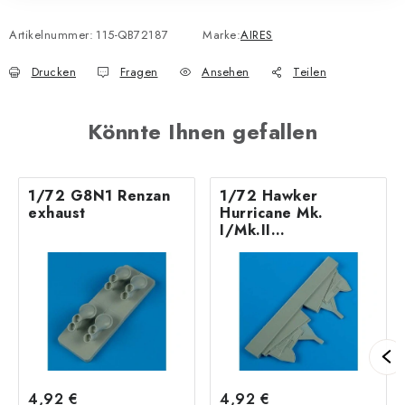
Artikelnummer:
115-QB72187
Marke:
AIRES
Drucken
Fragen
Ansehen
Teilen
Könnte Ihnen gefallen
1/72 G8N1 Renzan
1/72 Hawker
exhaust
Hurricane Mk.
I/Mk.II
undercarriage co
4,92 €
4,92 €