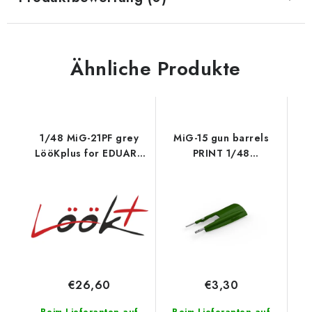
Ähnliche Produkte
1/48 MiG-21PF grey
MiG-15 gun barrels
LööKplus for EDUARD
PRINT 1/48
kit
recommended for
BRONCO / HOBBY
2000
€26,60
€3,30