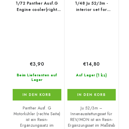
1/72 Panther Ausf.G
1/48 Ju 52/3m -
Engine cooler(right
interior set for
side) for
REV/MON
€3,90
€14,80
(1 ks)
Beim Lieferanten auf
Auf Lager
Lager
IN DEN KORB
IN DEN KORB
Panther Ausf. G
Ju 52/3m –
Motorkühler (rechte Seite)
Innenausstattungsset für
ist ein Resin-
REV/MON ist ein Resin-
Ergänzungssatz im
Ergänzungsset im Maßstab