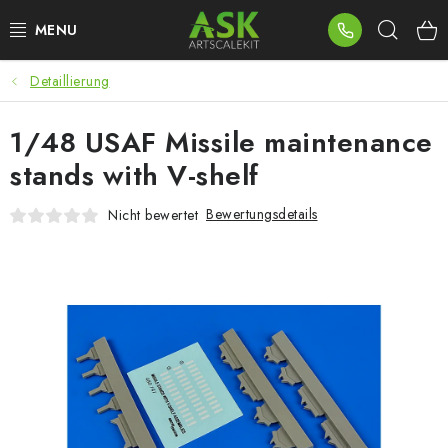
Zum
Such
Inhalt
springen
Detaillierung
BLOG
1/48 USAF Missile maintenance
SUMMER DAYS
stands with V-shelf
WARHAMMER
Bewertungsdetails
Nicht bewertet
ASK PRODUKTE
NEUHEITEN
PLASTIKMODELLE
ZUBEHÖR