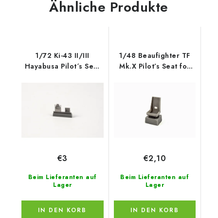
Ähnliche Produkte
1/72 Ki-43 II/III
1/48 Beaufighter TF
Hayabusa Pilot´s Seat
Mk.X Pilot’s Seat for
with Harness for
Revell k
Special Hobby kit
€3
€2,10
Beim Lieferanten auf
Beim Lieferanten auf
Lager
Lager
IN DEN KORB
IN DEN KORB