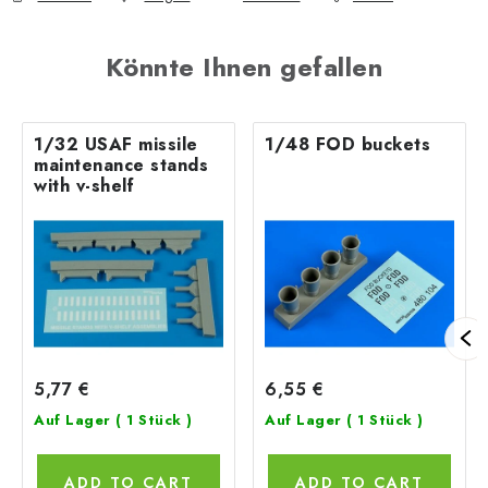
Könnte Ihnen gefallen
1/32 USAF missile
1/48 FOD buckets
maintenance stands
with v-shelf
5,77 €
6,55 €
Auf Lager
( 1 Stück )
Auf Lager
( 1 Stück )
ADD TO CART
ADD TO CART