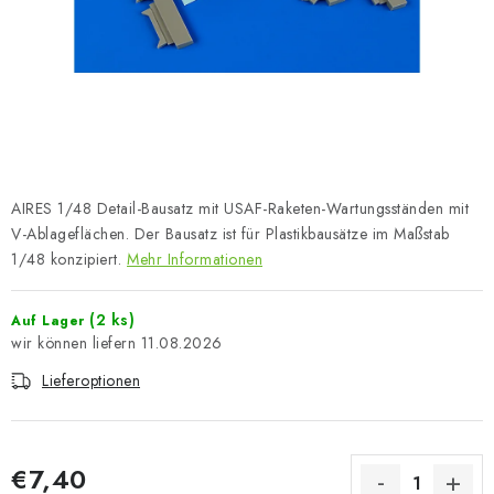
FARBEN & WERKZEUGE
PUBLIKATIONEN
SKY RIDERS COFFEE
VOUCHERS
AIRES 1/48 Detail-Bausatz mit USAF-Raketen-Wartungsständen mit
VERKAUFTE MARKEN
V-Ablageflächen. Der Bausatz ist für Plastikbausätze im Maßstab
1/48 konzipiert.
Mehr Informationen
Über uns
Meine Bestellung
Kontakte
(2 ks)
Auf Lager
Versand und Bezahlung
Bedingungen und Konditionen
11.08.2026
Datenschutzbestimmungen
Beschwerdeverfahren
Lieferoptionen
Großhandel
Modellfarben-Umrechner
Art Scale Modellbau-Glossar
FAQ
Ausstellungen 2026
€7,40