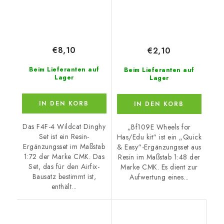
€8,10
€2,10
Beim Lieferanten auf
Beim Lieferanten auf
Lager
Lager
IN DEN KORB
IN DEN KORB
Das F4F-4 Wildcat Dinghy
„Bf109E Wheels for
Set ist ein Resin-
Has/Edu kit“ ist ein „Quick
Ergänzungsset im Maßstab
& Easy“-Ergänzungsset aus
1:72 der Marke CMK. Das
Resin im Maßstab 1:48 der
Set, das für den Airfix-
Marke CMK. Es dient zur
Bausatz bestimmt ist,
Aufwertung eines...
enthält...