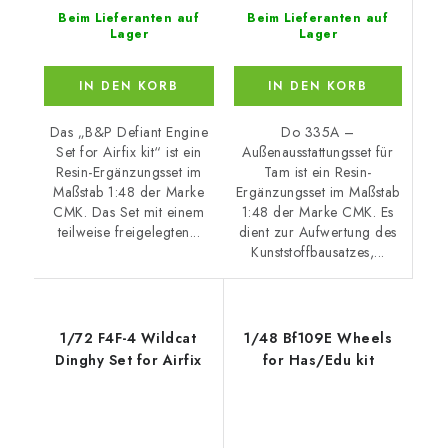
Beim Lieferanten auf
Beim Lieferanten auf
Lager
Lager
IN DEN KORB
IN DEN KORB
Do 335A –
Das „B&P Defiant Engine
Außenausstattungsset für
Set for Airfix kit“ ist ein
Tam ist ein Resin-
Resin-Ergänzungsset im
Ergänzungsset im Maßstab
Maßstab 1:48 der Marke
1:48 der Marke CMK. Es
CMK. Das Set mit einem
dient zur Aufwertung des
teilweise freigelegten...
Kunststoffbausatzes,...
1/72 F4F-4 Wildcat
1/48 Bf109E Wheels
Dinghy Set for Airfix
for Has/Edu kit