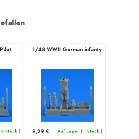
efallen
ilot
1/48 WWII German infanty
9,29 €
 3 Stück )
Auf Lager
( 1 Stück )