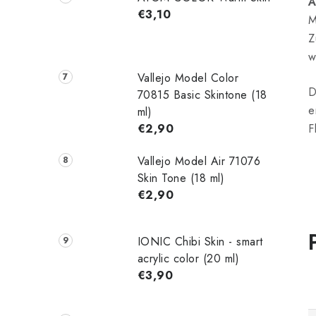
A
€3,10
M
Z
w
Vallejo Model Color
D
70815 Basic Skintone (18
e
ml)
€2,90
F
Vallejo Model Air 71076
Skin Tone (18 ml)
€2,90
IONIC Chibi Skin - smart
acrylic color (20 ml)
€3,90