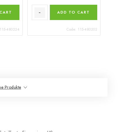
 CART
ADD TO CART
115-480224
Code:
115-480202
he Produkte