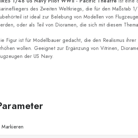
IRES 1/48 US Navy Pilot WWII - Pacific Theatre
ist eine 
arinefliegers des Zweiten Weltkriegs, die für den Maßstab 1
ubehörteil ist ideal zur Belebung von Modellen von Flugzeugen
erden, oder als Teil von Dioramen, die sich mit diesem Them
ie Figur ist für Modellbauer gedacht, die den Realismus ihr
rhöhen wollen. Geeignet zur Ergänzung von Vitrinen, Dioram
lugzeugen der US Navy.
Markieren