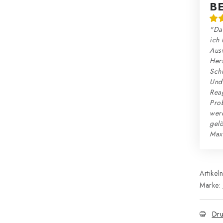
B
"Das
ich 
Ausw
Hers
Schn
Und:
Reag
Prob
wer
gelö
Max
Artikel
Marke:
Dru