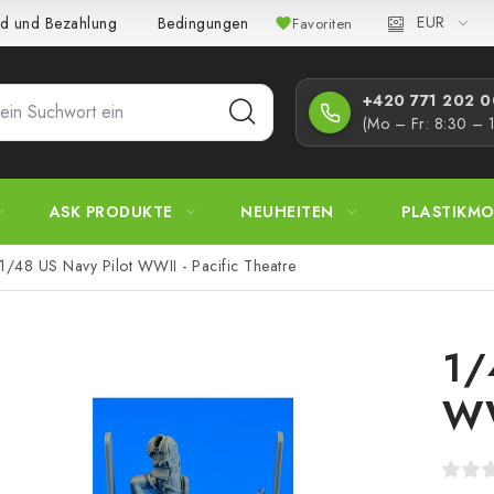
EUR
d und Bezahlung
Bedingungen und Konditionen
Datenschutz
Favoriten
+420 771 202 00
(Mo – Fr: 8:30 – 
ASK PRODUKTE
NEUHEITEN
PLASTIKMO
1/48 US Navy Pilot WWII - Pacific Theatre
1/
WW