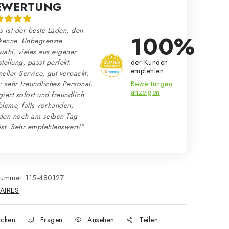
EWERTUNG
 ist der beste Laden, den
100%
kenne. Unbegrenzte
ahl, vieles aus eigener
der Kunden
tellung, passt perfekt.
empfehlen
eller Service, gut verpackt.
Bewertungen
 sehr freundliches Personal.
anzeigen
iert sofort und freundlich.
leme, falls vorhanden,
den noch am selben Tag
st. Sehr empfehlenswert!"
nummer:
115-480127
AIRES
cken
Fragen
Ansehen
Teilen