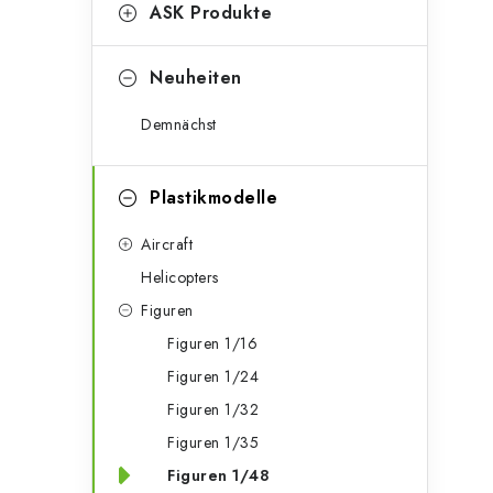
g
ASK Produkte
e
o
n
r
Neuheiten
l
i
Demnächst
e
e
n
i
Plastikmodelle
s
Aircraft
t
Helicopters
Figuren
e
Figuren 1/16
Figuren 1/24
Figuren 1/32
Figuren 1/35
Figuren 1/48