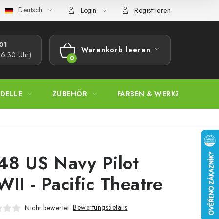
Deutsch
bestimmungen
Beschwerdeverfahren
Großhandel
Model
Login
Registrieren
1​
Warenkorb leeren
16:30 Uhr)
WARENKORB
DELLE
ZUBEHÖR
FARBEN & WERKZEUGE
48 US Navy Pilot
II - Pacific Theatre
Bewertungsdetails
Nicht bewertet