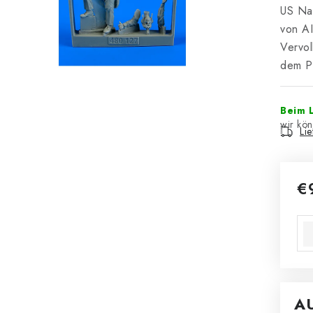
US Nav
von AI
Vervol
dem Pa
Beim L
Li
€
Ver
A