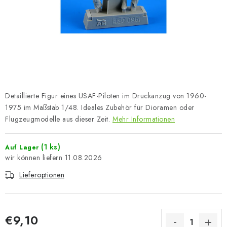
FARBEN & WERKZEUGE
PUBLIKATIONEN
SKY RIDERS COFFEE
VOUCHERS
Detaillierte Figur eines USAF-Piloten im Druckanzug von 1960-
VERKAUFTE MARKEN
1975 im Maßstab 1/48. Ideales Zubehör für Dioramen oder
Flugzeugmodelle aus dieser Zeit.
Mehr Informationen
Über uns
Meine Bestellung
Kontakte
(1 ks)
Auf Lager
Versand und Bezahlung
Bedingungen und Konditionen
11.08.2026
Datenschutzbestimmungen
Beschwerdeverfahren
Lieferoptionen
Großhandel
Modellfarben-Umrechner
Art Scale Modellbau-Glossar
FAQ
Ausstellungen 2026
€9,10