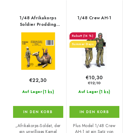
1/48 Afrikakorps
1/48 Crew AH-1
Soldier Prodding
Unwilling Camel
(14 %)
Summer Days
€10,30
€22,30
€12,10
(1 ks)
(1 ks)
Auf Lager
Auf Lager
IN DEN KORB
IN DEN KORB
„Afrikakorps-Soldat, der
Plus Model 1/48 Crew
ein unwilliges Kamel
AH-1 ist ein Satz von