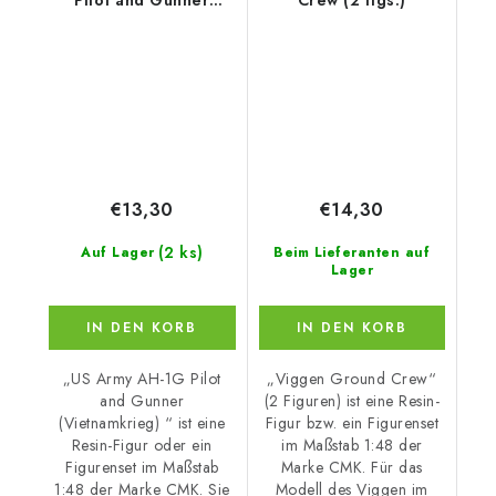
Pilot and Gunner
Crew (2 figs.)
(Vietnam War)
€13,30
€14,30
(2 ks)
Auf Lager
Beim Lieferanten auf
Lager
IN DEN KORB
IN DEN KORB
„US Army AH-1G Pilot
„Viggen Ground Crew“
and Gunner
(2 Figuren) ist eine Resin-
(Vietnamkrieg) “ ist eine
Figur bzw. ein Figurenset
Resin-Figur oder ein
im Maßstab 1:48 der
Figurenset im Maßstab
Marke CMK. Für das
1:48 der Marke CMK. Sie
Modell des Viggen im