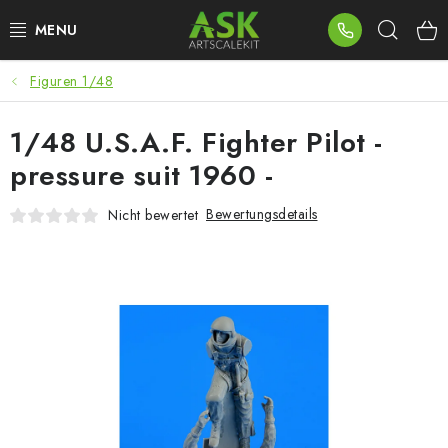
Zum
Such
Inhalt
springen
Figuren 1/48
BLOG
1/48 U.S.A.F. Fighter Pilot -
SUMMER DAYS
pressure suit 1960 -
WARHAMMER
Bewertungsdetails
Nicht bewertet
ASK PRODUKTE
NEUHEITEN
PLASTIKMODELLE
ZUBEHÖR