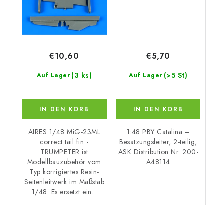
€5,70
€10,60
(>5 St)
(3 ks)
Auf Lager
Auf Lager
IN DEN KORB
IN DEN KORB
1:48 PBY Catalina –
AIRES 1/48 MiG-23ML
Besatzungsleiter, 2-teilig,
correct tail fin -
ASK Distribution Nr. 200-
TRUMPETER ist
A48114
Modellbauzubehör vom
Typ korrigiertes Resin-
Seitenleitwerk im Maßstab
1/48. Es ersetzt ein...