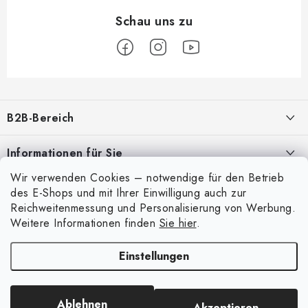
F
u
B2B-Bereich
ß
z
Unser Ziel ist die 100%ige Orientierung an den Bedürfnissen der
Informationen für Sie
Geschäftspartner, die Bereitstellung geeigneter Dienstleistungen und
e
Service
Wir verwenden Cookies – notwendige für den Betrieb
i
Über uns
Mein Konto
des E-Shops und mit Ihrer Einwilligung auch zur
l
Meine Bestellung
Reichweitenmessung und Personalisierung von Werbung.
ANMELDUNG
Anmelden
e
Weitere Informationen finden
Sie hier
.
Kontakte
Registrierung
Einstellungen
Versand und Bezahlung
Copyright 2026
Art Scale Kit
. Alle Rechte vorbehalten.
Bestellhistorie
Erstellt von Shoptet Premium
|
Anque Media
Bedingungen und Konditionen
Ablehnen
Akzeptieren