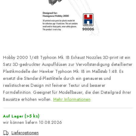
FARBEN & WERKZEUGE
PUBLIKATIONEN
SKY RIDERS COFFEE
VOUCHERS
Hobby 2000 1/48 Typhoon Mk. IB Exhaust Nozzles 3D-print ist ein
VERKAUFTE MARKEN
Satz 3D-gedruckter Auspuffdüsen zur Vervollständigung detaillierter
Plastikmodelle der Hawker Typhoon Mk. IB im Maßstab 1:48. Es
ersetzt die Standard-Plastikteile durch ein genaueres und
Über uns
Meine Bestellung
Kontakte
realistischeres Design mit feinerer Textur und besserer
Versand und Bezahlung
Bedingungen und Konditionen
Formdefinition. Geeignet für Modellbauer, die den Detailgrad ihrer
Bausätze erhöhen wollen.
Mehr Informationen
Datenschutzbestimmungen
Beschwerdeverfahren
Großhandel
Modellfarben-Umrechner
(>5 ks)
Auf Lager
Art Scale Modellbau-Glossar
FAQ
Ausstellungen 2026
10.08.2026
Lieferoptionen