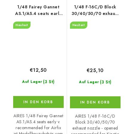
1/48 Fairey Gannet
1/48 F-16C/D Block
AS.1/AS.4 seats early
30/40/50/70 exhaust
v. recommended for
nozzle - opened
Neuheit
Neuheit
Airfix
recommended for
Kinetic
€12,50
€25,10
(3 St)
(3 St)
Auf Lager
Auf Lager
IN DEN KORB
IN DEN KORB
AIRES 1/48 Fairey Gannet
AIRES 1/48 F-16C/D
AS.1/AS.4 seats early v.
Block 30/40/50/70
recommended for Airfix
exhaust nozzle - opened
ist Modellbauzubehör vom
recommended for Kinetic