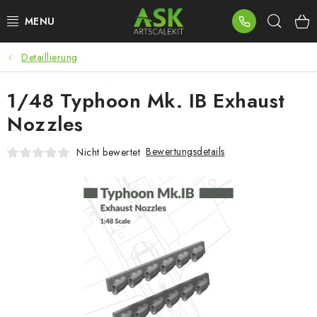
Zum
Such
Inhalt
springen
Detaillierung
BLOG
1/48 Typhoon Mk. IB Exhaust
SUMMER DAYS
Nozzles
WARHAMMER
Bewertungsdetails
Nicht bewertet
ASK PRODUKTE
NEUHEITEN
PLASTIKMODELLE
ZUBEHÖR