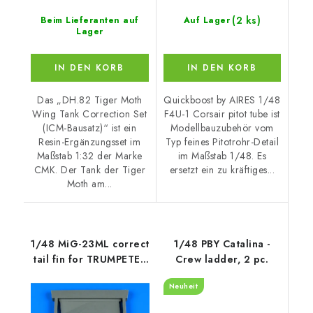
(2 ks)
Beim Lieferanten auf
Auf Lager
Lager
IN DEN KORB
IN DEN KORB
Das „DH.82 Tiger Moth
Quickboost by AIRES 1/48
Wing Tank Correction Set
F4U-1 Corsair pitot tube ist
(ICM-Bausatz)“ ist ein
Modellbauzubehör vom
Resin-Ergänzungsset im
Typ feines Pitotrohr-Detail
Maßstab 1:32 der Marke
im Maßstab 1/48. Es
CMK. Der Tank der Tiger
ersetzt ein zu kräftiges...
Moth am...
1/48 MiG-23ML correct
1/48 PBY Catalina -
tail fin for TRUMPETER
Crew ladder, 2 pc.
kit
Neuheit