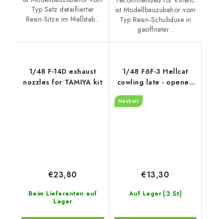
Typ Satz detaillierter
ist Modellbauzubehör vom
Resin-Sitze im Maßstab...
Typ Resin-Schubdüse in
geöffneter...
1/48 F-14D exhaust
1/48 F6F-3 Hellcat
nozzles for TAMIYA kit
cowling late - opened
flaps recommended
Neuheit
for Eduard
€23,80
€13,30
(3 St)
Beim Lieferanten auf
Auf Lager
Lager