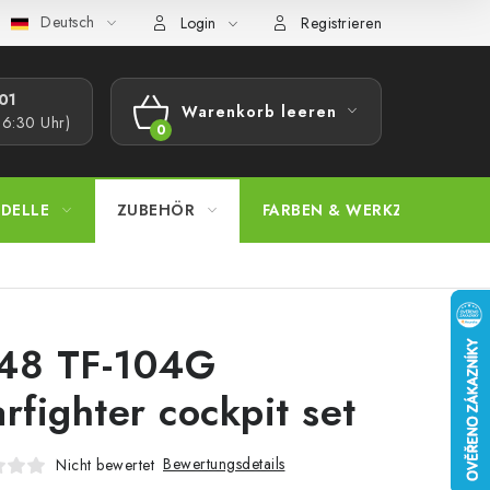
Deutsch
bestimmungen
Beschwerdeverfahren
Großhandel
Model
Login
Registrieren
1​
Warenkorb leeren
16:30 Uhr)
WARENKORB
DELLE
ZUBEHÖR
FARBEN & WERKZEUGE
48 TF-104G
arfighter cockpit set
Bewertungsdetails
Nicht bewertet