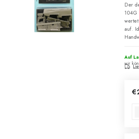
Der de
104G 
wertet
auf. I
Handw
Auf L
Li
€
Ver