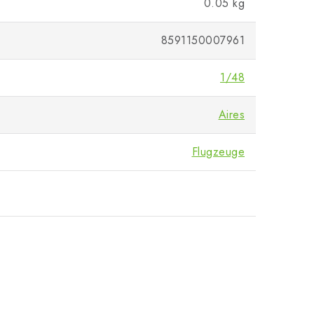
0.05 kg
8591150007961
1/48
Aires
Flugzeuge