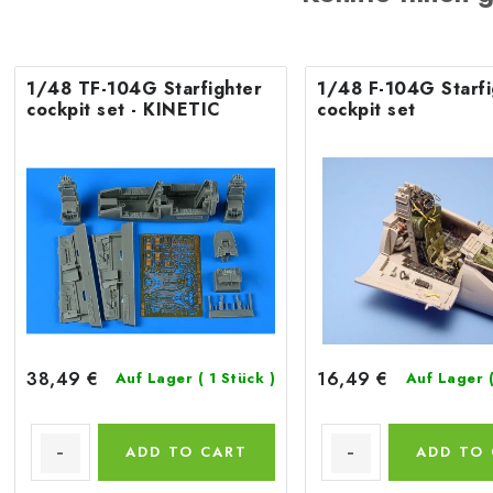
1/48 TF-104G Starfighter
1/48 F-104G Starfi
cockpit set - KINETIC
cockpit set
38,49 €
16,49 €
Auf Lager
( 1 Stück )
Auf Lager
ADD TO CART
ADD TO