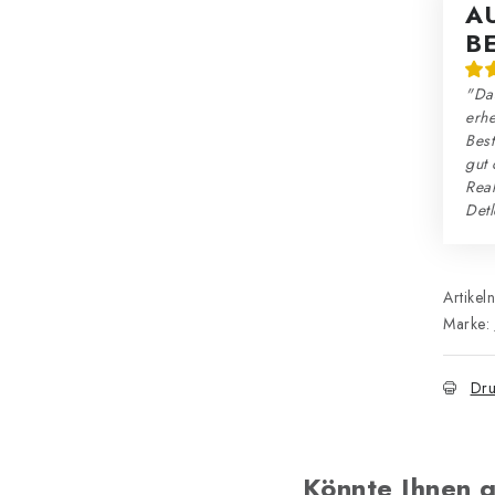
A
B
"Da
erhe
Best
gut 
Reak
Detl
Artikel
Marke:
Dru
Könnte Ihnen g