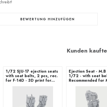
chreibt!
BEWERTUNG HINZUFÜGEN
Kunden kaufte
1/72 SJU-17 ejection seats
Ejection Seat - M.
with seat belts, 2 pcs, rec.
1/72 - with seat belts -
for F-14D - 3D print for
Recommended for 
Tamiya
F.8/FR9 Airfix