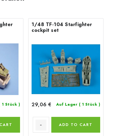
ghter
1/48 TF-104 Starfighter
cockpit set
29,06 €
( 1 Stück )
Auf Lager
( 1 Stück )
 CART
ADD TO CART