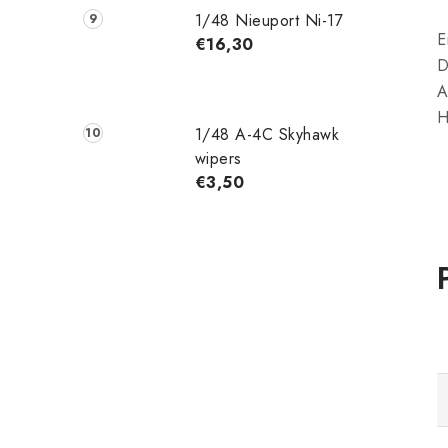
1/48 Nieuport Ni-17
E
€16,30
D
A
H
1/48 A-4C Skyhawk
wipers
€3,50