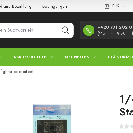
EUR
d und Bezahlung
Bedingungen und Konditionen
Datenschutz
+420 771 202 00
(Mo – Fr: 8:30 – 
ASK PRODUKTE
NEUHEITEN
PLASTIKMO
ighter cockpit set
1/
St