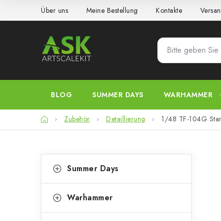
Zum
Über uns
Meine Bestellung
Kontakte
Versan
Inhalt
springen
BLOG
SUMMER DAYS
WARHAMMER
Startseite
Zubehör
Detaillierung
1/48 TF-104G Starf
S
K
Kategorien
Summer Days
überspringen
a
e
t
i
Warhammer
e
t