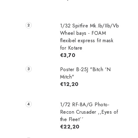
1/32 Spitfire Mk.Ib/IIb/Vb
Wheel bays - FOAM
flexibel express fit mask
for Kotare
€3,70
Poster B-25J "Bitch 'N
Mitch"
€12,20
1/72 RF-8A/G Photo-
Recon Crusader ,,Eyes of
the Fleet´´
€22,20