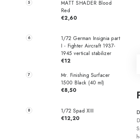
MATT SHADER Blood
Red
€2,60
1/72 German Insignia part
I - Fighter Aircraft 1937-
1945 vertical stabilizer
€12
Mr. Finishing Surfacer
1500 Black (40 ml)
€8,50
1/72 Spad XIII
D
€12,20
D
S
h