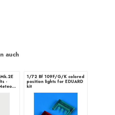
n auch
B Mk.2E
1/72 Bf 109F/G/K colored
position lights for EDUARD
Meteor
kit