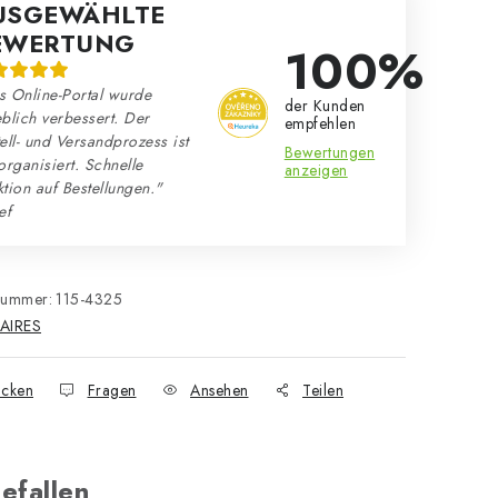
USGEWÄHLTE
EWERTUNG
100%
s Online-Portal wurde
der Kunden
blich verbessert. Der
empfehlen
ell- und Versandprozess ist
Bewertungen
organisiert. Schnelle
anzeigen
tion auf Bestellungen."
ef
nummer:
115-4325
AIRES
cken
Fragen
Ansehen
Teilen
efallen