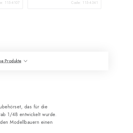
de:
115-4107
Code:
115-4341
he Produkte
Zubehörset, das für die
tab 1/48 entwickelt wurde.
 den Modellbauern einen