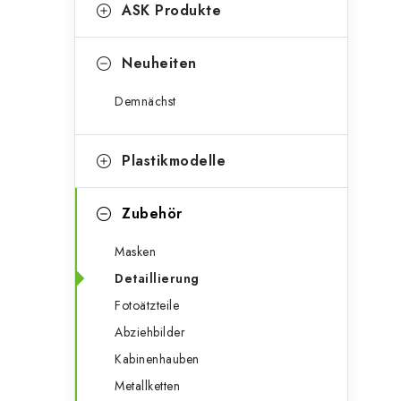
g
ASK Produkte
e
o
n
r
Neuheiten
l
i
Demnächst
e
e
n
i
Plastikmodelle
s
Zubehör
t
Masken
e
Detaillierung
Fotoätzteile
Abziehbilder
Kabinenhauben
Metallketten