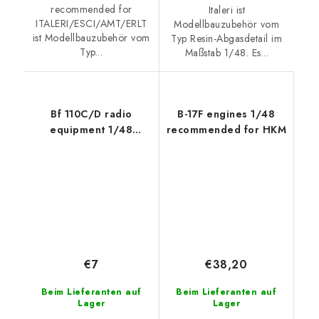
recommended for
Italeri ist
ITALERI/ESCI/AMT/ERLT
Modellbauzubehör vom
ist Modellbauzubehör vom
Typ Resin-Abgasdetail im
Typ...
Maßstab 1/48. Es...
Bf 110C/D radio
B-17F engines 1/48
equipment 1/48
recommended for HKM
recommended for
EDUARD
€7
€38,20
Beim Lieferanten auf
Beim Lieferanten auf
Lager
Lager