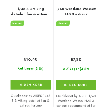
1/48 S-3 Viking
1/48 Westland Wessex
detailed fan & exhaust
HAS.3 exhaust
turbine recommended
recommended for
Neuheit
Neuheit
for
Italeri
ITALERI/ESCI/AMT/ERLT
€16,40
€7,80
(3 St)
(3 St)
Auf Lager
Auf Lager
IN DEN KORB
IN DEN KORB
Quickboost by AIRES 1/48
Quickboost by AIRES 1/48
S-3 Viking detailed fan &
Westland Wessex HAS.3
exhaust turbine
exhaust recommended for