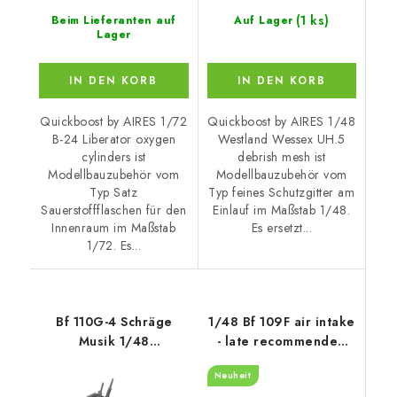
(1 ks)
Beim Lieferanten auf
Auf Lager
Lager
IN DEN KORB
IN DEN KORB
Quickboost by AIRES 1/72
Quickboost by AIRES 1/48
B-24 Liberator oxygen
Westland Wessex UH.5
cylinders ist
debrish mesh ist
Modellbauzubehör vom
Modellbauzubehör vom
Typ Satz
Typ feines Schutzgitter am
Sauerstoffflaschen für den
Einlauf im Maßstab 1/48.
Innenraum im Maßstab
Es ersetzt...
1/72. Es...
Bf 110G-4 Schräge
1/48 Bf 109F air intake
Musik 1/48
- late recommended
recommended for
for Hasegawa
Neuheit
EDUARD