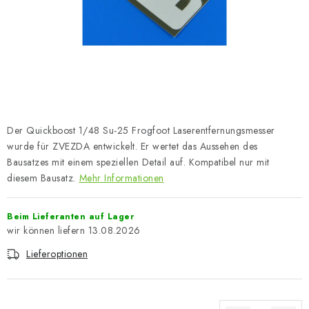
FARBEN & WERKZEUGE
PUBLIKATIONEN
SKY RIDERS COFFEE
VOUCHERS
Der Quickboost 1/48 Su-25 Frogfoot Laserentfernungsmesser
VERKAUFTE MARKEN
wurde für ZVEZDA entwickelt. Er wertet das Aussehen des
Bausatzes mit einem speziellen Detail auf. Kompatibel nur mit
diesem Bausatz.
Mehr Informationen
Über uns
Meine Bestellung
Kontakte
Versand und Bezahlung
Bedingungen und Konditionen
Beim Lieferanten auf Lager
Datenschutzbestimmungen
Beschwerdeverfahren
13.08.2026
Großhandel
Modellfarben-Umrechner
Lieferoptionen
Art Scale Modellbau-Glossar
FAQ
Ausstellungen 2026