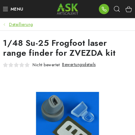
Zum
Such
Inhalt
springen
Detaillierung
BLOG
1/48 Su-25 Frogfoot laser
SUMMER DAYS
range finder for ZVEZDA kit
WARHAMMER
Bewertungsdetails
Nicht bewertet
ASK PRODUKTE
NEUHEITEN
PLASTIKMODELLE
ZUBEHÖR