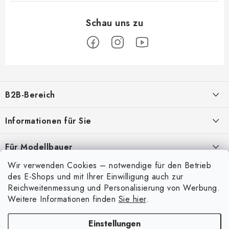
F
u
B2B-Bereich
ß
z
Unser Ziel ist die 100%ige Orientierung an den Bedürfnissen der
Informationen für Sie
Geschäftspartner, die Bereitstellung geeigneter Dienstleistungen und
e
Service
i
Über uns
Für Modellbauer
l
Meine Bestellung
ANMELDUNG
Wir verwenden Cookies – notwendige für den Betrieb
Modellfarben-Umrechner
e
Mein Konto
des E-Shops und mit Ihrer Einwilligung auch zur
Kontakte
Art Scale Modellbau-Glossar
Reichweitenmessung und Personalisierung von Werbung.
Anmelden
Weitere Informationen finden
Sie hier
.
Versand und Bezahlung
FAQ
Registrierung
Bedingungen und Konditionen
Einstellungen
Ausstellungen 2026