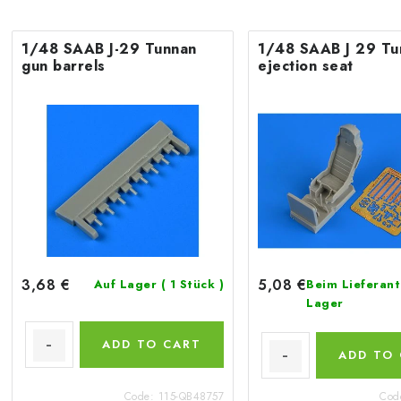
1/48 SAAB J-29 Tunnan
1/48 SAAB J 29 Tu
gun barrels
ejection seat
3,68 €
5,08 €
Auf Lager
( 1 Stück )
Beim Lieferant
Lager
ADD TO CART
ADD TO
Code:
115-QB48757
Cod