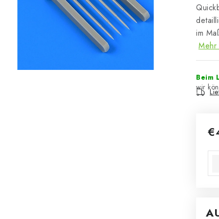
Quickb
detail
im Ma
Mehr 
Beim L
Li
€
Ver
A