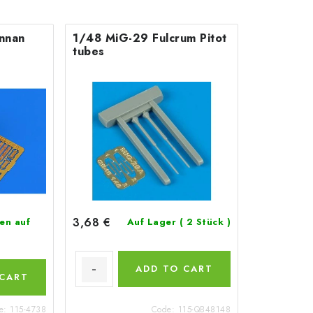
nnan
1/48 MiG-29 Fulcrum Pitot
tubes
3,68 €
en auf
Auf Lager
( 2 Stück )
ADD TO CART
 CART
e:
115-4738
Code:
115-QB48148