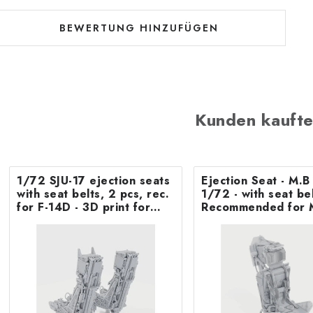
BEWERTUNG HINZUFÜGEN
Kunden kaufte
1/72 SJU-17 ejection seats
Ejection Seat - M.
with seat belts, 2 pcs, rec.
1/72 - with seat belts -
for F-14D - 3D print for
Recommended for 
Tamiya
F.8/FR9 Airfix