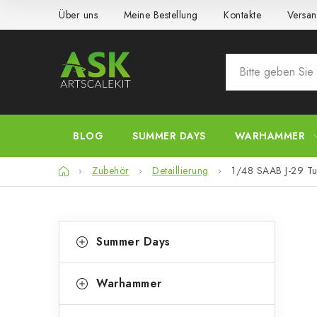
Zum
Über uns
Meine Bestellung
Kontakte
Versan
Inhalt
springen
BLOG
SUMMER DAYS
WARHAMMER
Startseite
Zubehör
Detaillierung
1/48 SAAB J-29 Tun
S
K
Kategorien
Summer Days
überspringen
a
e
t
i
Warhammer
e
t