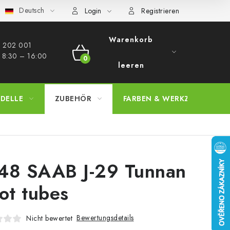
Deutsch
bestimmungen
Beschwerdeverfahren
Großhandel
Model
Login
Registrieren
Warenkorb
 202 001​
: 8:30 – 16:00
WARENKORB
leeren
DELLE
ZUBEHÖR
FARBEN & WERKZEUGE
48 SAAB J-29 Tunnan
tot tubes
Bewertungsdetails
Nicht bewertet