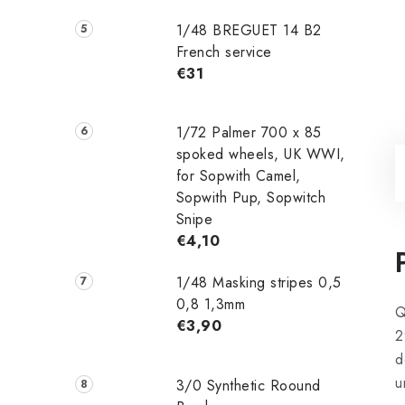
1/48 ‌‌BREGUET 14 B2
French service
€31
1/72 Palmer 700 x 85
spoked wheels, UK WWI,
for Sopwith Camel,
Sopwith Pup, Sopwitch
Snipe
€4,10
1/48 Masking stripes 0,5
0,8 1,3mm
Q
€3,90
2
d
u
3/0 Synthetic Roound