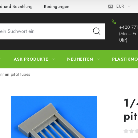
EUR
d und Bezahlung
Bedingungen und Konditionen
Datenschutz
+420 771
(Mo – Fr
Uhr)
ASK PRODUKTE
NEUHEITEN
PLASTIKMO
nan pitot tubes
1/
pi