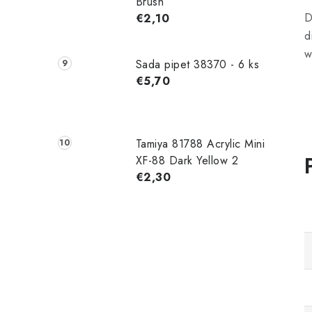
Brush
D
€2,10
d
w
Sada pipet 38370 - 6 ks
€5,70
Tamiya 81788 Acrylic Mini
XF-88 Dark Yellow 2
€2,30