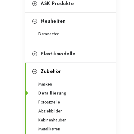
g
ASK Produkte
e
o
n
r
Neuheiten
l
i
Demnächst
e
e
n
i
Plastikmodelle
s
Zubehör
t
Masken
e
Detaillierung
Fotoätzteile
Abziehbilder
Kabinenhauben
Metallketten