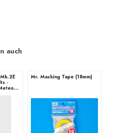
n auch
B Mk.2E
Mr. Masking Tape (18mm)
Meteor