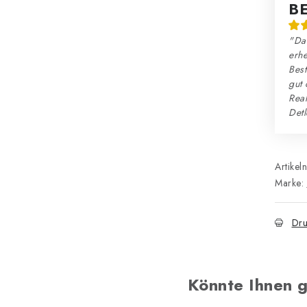
B
"Da
erhe
Best
gut 
Reak
Detl
Artikel
Marke:
Dru
Könnte Ihnen g