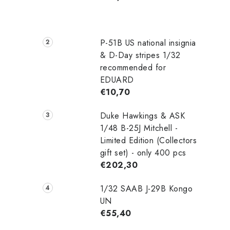
P-51B US national insignia
& D-Day stripes 1/32
recommended for
EDUARD
€10,70
Duke Hawkings & ASK
1/48 B-25J Mitchell -
Limited Edition (Collectors
gift set) - only 400 pcs
€202,30
1/32 SAAB J-29B Kongo
UN
€55,40