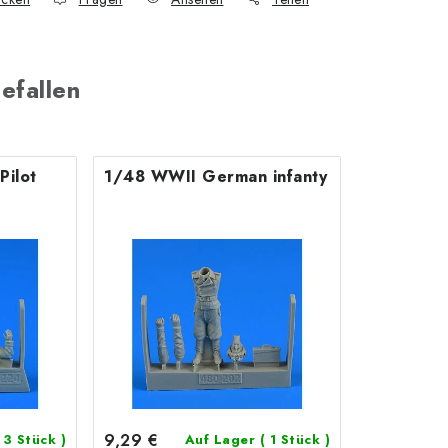
efallen
ilot
1/48 WWII German infanty
9,29 €
 3 Stück )
Auf Lager
( 1 Stück )