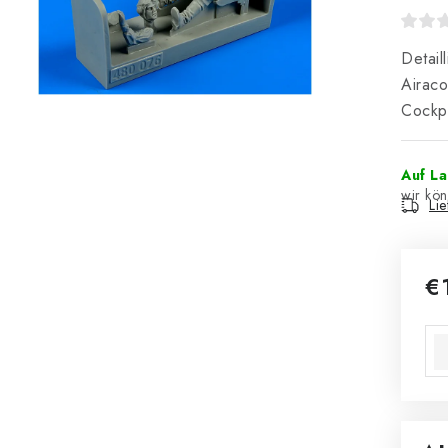
Detail
Airaco
Cockpi
Auf L
Li
€
Ver