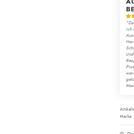
A
B
"Das
ich 
Ausw
Hers
Schn
Und:
Reag
Prob
wer
gelö
Max
Artikel
Marke:
Dru