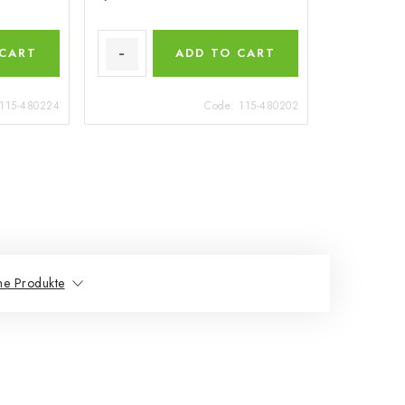
 CART
ADD TO CART
115-480224
Code:
115-480202
he Produkte