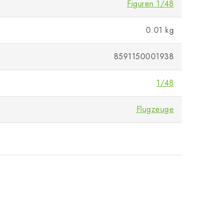
Figuren 1/48
0.01 kg
8591150001938
1/48
Flugzeuge