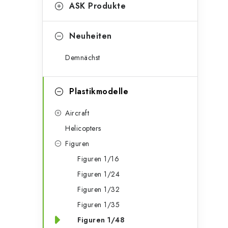
g
ASK Produkte
e
o
n
r
Neuheiten
l
i
Demnächst
e
e
n
i
Plastikmodelle
s
Aircraft
t
Helicopters
Figuren
e
Figuren 1/16
Figuren 1/24
Figuren 1/32
Figuren 1/35
Figuren 1/48