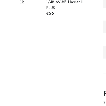
1/48 AV-8B Harrier II
PLUS
€56
S