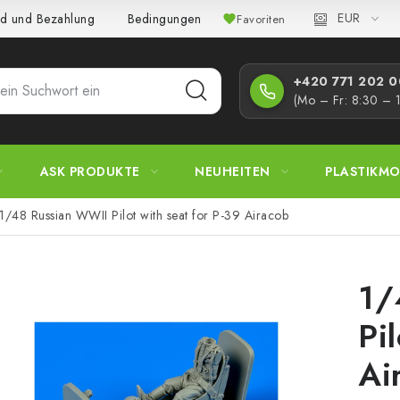
EUR
d und Bezahlung
Bedingungen und Konditionen
Datenschutz
Favoriten
+420 771 202 00
(Mo – Fr: 8:30 – 
ASK PRODUKTE
NEUHEITEN
PLASTIKMO
1/48 Russian WWII Pilot with seat for P-39 Airacob
1/
Pi
Ai