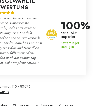
USGEWÄHLTE
EWERTUNG
 ist der beste Laden, den
100%
kenne. Unbegrenzte
ahl, vieles aus eigener
der Kunden
tellung, passt perfekt.
empfehlen
eller Service, gut verpackt.
Bewertungen
 sehr freundliches Personal.
anzeigen
iert sofort und freundlich.
leme, falls vorhanden,
den noch am selben Tag
st. Sehr empfehlenswert!"
nummer:
115-480076
AIRES
cken
Fragen
Ansehen
Teilen