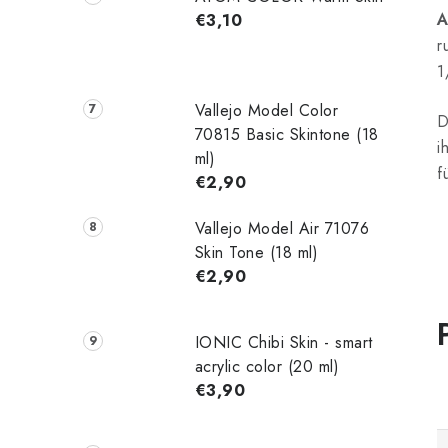
A
€3,10
r
1
Vallejo Model Color
D
70815 Basic Skintone (18
i
ml)
f
€2,90
Vallejo Model Air 71076
Skin Tone (18 ml)
€2,90
IONIC Chibi Skin - smart
acrylic color (20 ml)
€3,90