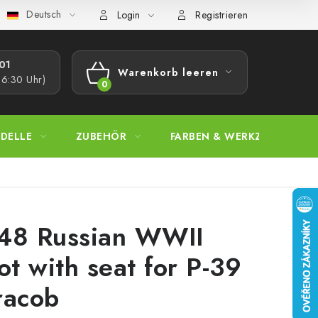
Deutsch
bestimmungen
Beschwerdeverfahren
Großhandel
Model
Login
Registrieren
1​
Warenkorb leeren
16:30 Uhr)
WARENKORB
DELLE
ZUBEHÖR
FARBEN & WERKZEUGE
48 Russian WWII
lot with seat for P-39
racob