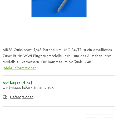
FARBEN & WERKZEUGE
PUBLIKATIONEN
SKY RIDERS COFFEE
VOUCHERS
AIRES Quickboost 1/48 Parabellum LMG-14/17 ist ein detailliertes
VERKAUFTE MARKEN
Zubehör für WWI Flugzeugmodelle. Ideal, um das Aussehen Ihres
Modells zu verbessern. Für Bausätze im Maßstab 1/48.
Mehr Informationen
Über uns
Meine Bestellung
Kontakte
Versand und Bezahlung
Bedingungen und Konditionen
(4 ks)
Auf Lager
Datenschutzbestimmungen
Beschwerdeverfahren
10.08.2026
Großhandel
Modellfarben-Umrechner
Lieferoptionen
Art Scale Modellbau-Glossar
FAQ
Ausstellungen 2026