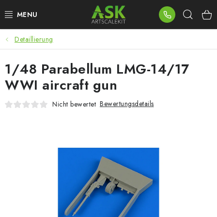
Zum
Such
Inhalt
springen
Detaillierung
BLOG
1/48 Parabellum LMG-14/17
SUMMER DAYS
WWI aircraft gun
WARHAMMER
Bewertungsdetails
Nicht bewertet
ASK PRODUKTE
NEUHEITEN
PLASTIKMODELLE
ZUBEHÖR