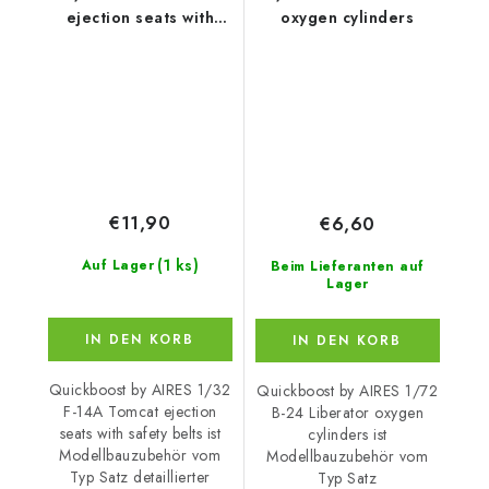
ejection seats with
oxygen cylinders
safety belts
€11,90
€6,60
(1 ks)
Auf Lager
Beim Lieferanten auf
Lager
IN DEN KORB
IN DEN KORB
Quickboost by AIRES 1/32
Quickboost by AIRES 1/72
F-14A Tomcat ejection
B-24 Liberator oxygen
seats with safety belts ist
cylinders ist
Modellbauzubehör vom
Modellbauzubehör vom
Typ Satz detaillierter
Typ Satz