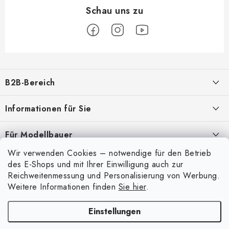
F
u
B2B-Bereich
ß
z
Unser Ziel ist die 100%ige Orientierung an den Bedürfnissen der
Informationen für Sie
Geschäftspartner, die Bereitstellung geeigneter Dienstleistungen und
e
Service
i
Über uns
Für Modellbauer
l
Meine Bestellung
ANMELDUNG
Wir verwenden Cookies – notwendige für den Betrieb
Modellfarben-Umrechner
e
Mein Konto
des E-Shops und mit Ihrer Einwilligung auch zur
Kontakte
Art Scale Modellbau-Glossar
Reichweitenmessung und Personalisierung von Werbung.
Anmelden
Weitere Informationen finden
Sie hier
.
Versand und Bezahlung
FAQ
Registrierung
Bedingungen und Konditionen
Einstellungen
Ausstellungen 2026
Copyright 2026
Art Scale Kit
. Alle Rechte vorbehalten.
Bestellhistorie
Datenschutzbestimmungen