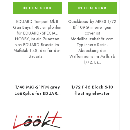
IN DEN KORB
IN DEN KORB
EDUARD Tempest Mk.II
Quickboost by AIRES 1/72
Gun Bays 1:48, empfohlen
Bf 109G interier gun
für EDUARD/SPECIAL
cover ist
HOBBY, ist ein Zusatzset
Modellbauzubehör vom
von EDUARD Brassin im
Typ innere Resin-
Maßstab 1:48, das für den
Abdeckung des
Bausatz...
Waffenraums im Maßstab
1/72. Es...
1/48 MiG-21PFM grey
1/72 F-16 Block 5-10
LööKplus for EDUARD
floating elevator
kit