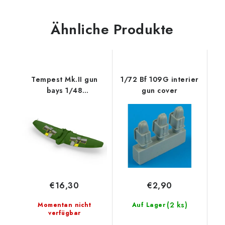
Ähnliche Produkte
Tempest Mk.II gun
1/72 Bf 109G interier
bays 1/48
gun cover
recommended for
EDUARD/SPECIAL
HOBBY
€16,30
€2,90
(2 ks)
Momentan nicht
Auf Lager
verfügbar