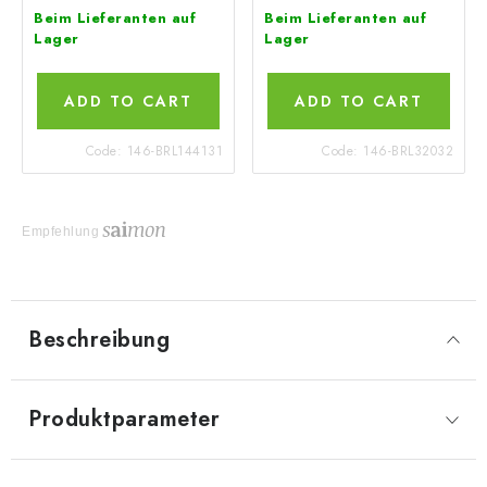
Beim Lieferanten auf
Beim Lieferanten auf
Lager
Lager
ADD TO CART
ADD TO CART
Code:
146-BRL144131
Code:
146-BRL32032
Empfehlung
Beschreibung
Produktparameter