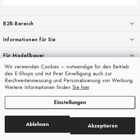
F
u
B2B-Bereich
ß
z
Unser Ziel ist die 100%ige Orientierung an den Bedürfnissen der
Informationen für Sie
Geschäftspartner, die Bereitstellung geeigneter Dienstleistungen und
e
Service
i
Über uns
Für Modellbauer
l
Meine Bestellung
ANMELDUNG
Wir verwenden Cookies – notwendige für den Betrieb
Modellfarben-Umrechner
e
Mein Konto
des E-Shops und mit Ihrer Einwilligung auch zur
Kontakte
Art Scale Modellbau-Glossar
Reichweitenmessung und Personalisierung von Werbung.
Anmelden
Weitere Informationen finden
Sie hier
.
Versand und Bezahlung
FAQ
Registrierung
Bedingungen und Konditionen
Einstellungen
Ausstellungen 2026
Copyright 2026
Art Scale Kit
. Alle Rechte vorbehalten.
Bestellhistorie
Datenschutzbestimmungen
Erstellt von Shoptet Premium
|
Anque Media
Persönliche Abholung in Liberec
Beschwerdeverfahren
Ablehnen
Akzeptieren
Facebook-Gruppe ASK Builders
Großhandel