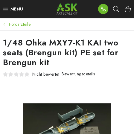
Zum
Such
Inhalt
springen
Fotoätzteile
BLOG
1/48 Ohka MXY7-K1 KAI two
SUMMER DAYS
seats (Brengun kit) PE set for
WARHAMMER
Brengun kit
ASK PRODUKTE
Bewertungsdetails
Nicht bewertet
NEUHEITEN
PLASTIKMODELLE
ZUBEHÖR