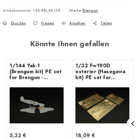
Artikelnummer:
146-BRL48128
Marke:
Brengun
Drucken
Fragen
Ansehen
Teilen
Könnte Ihnen gefallen
1/144 Yak-1
1/32 Fw190D
(Brengum kit) PE set
exterier (Hasegawa
for Brengun -
kit) PE set for
Northstar kit
Hasegawa kit
5,32 €
18,09 €