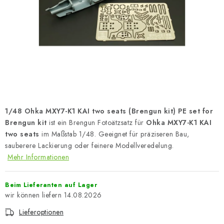
FARBEN & WERKZEUGE
PUBLIKATIONEN
SKY RIDERS COFFEE
VOUCHERS
VERKAUFTE MARKEN
1/48 Ohka MXY7-K1 KAI two seats (Brengun kit) PE set for
Brengun kit
ist ein Brengun Fotoätzsatz für
Ohka MXY7-K1 KAI
Über uns
Meine Bestellung
Kontakte
two seats
im Maßstab 1/48. Geeignet für präziseren Bau,
sauberere Lackierung oder feinere Modellveredelung.
Versand und Bezahlung
Bedingungen und Konditionen
Mehr Informationen
Datenschutzbestimmungen
Beschwerdeverfahren
Großhandel
Modellfarben-Umrechner
Beim Lieferanten auf Lager
Art Scale Modellbau-Glossar
14.08.2026
FAQ
Ausstellungen 2026
Lieferoptionen