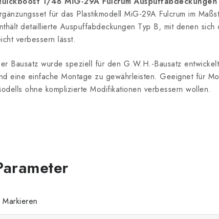
uickboost 1/48 MiG-29A Fulcrum Auspuffabdeckungen 
rgänzungsset für das Plastikmodell MiG-29A Fulcrum im Maß
nthält detaillierte Auspuffabdeckungen Typ B, mit denen sic
eicht verbessern lässt.
er Bausatz wurde speziell für den G.W.H.-Bausatz entwickelt,
nd eine einfache Montage zu gewährleisten. Geeignet für Mode
odells ohne komplizierte Modifikationen verbessern wollen.
Markieren