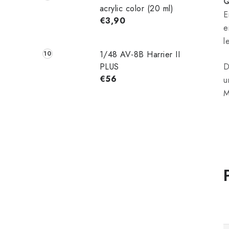
Q
acrylic color (20 ml)
E
€3,90
e
l
1/48 AV-8B Harrier II
PLUS
D
€56
u
M