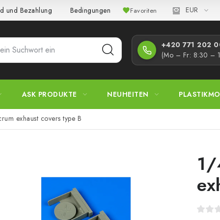
EUR
d und Bezahlung
Bedingungen und Konditionen
Datenschutz
Favoriten
+420 771 202 00
(Mo – Fr: 8:30 – 
ASK PRODUKTE
NEUHEITEN
PLASTIKMO
rum exhaust covers type B
1/
ex