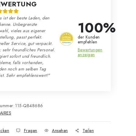
EWERTUNG
 ist der beste Laden, den
100%
kenne. Unbegrenzte
ahl, vieles aus eigener
der Kunden
tellung, passt perfekt.
empfehlen
eller Service, gut verpackt.
Bewertungen
 sehr freundliches Personal.
anzeigen
iert sofort und freundlich.
leme, falls vorhanden,
den noch am selben Tag
st. Sehr empfehlenswert!"
nummer:
115-QB48686
AIRES
cken
Fragen
Ansehen
Teilen