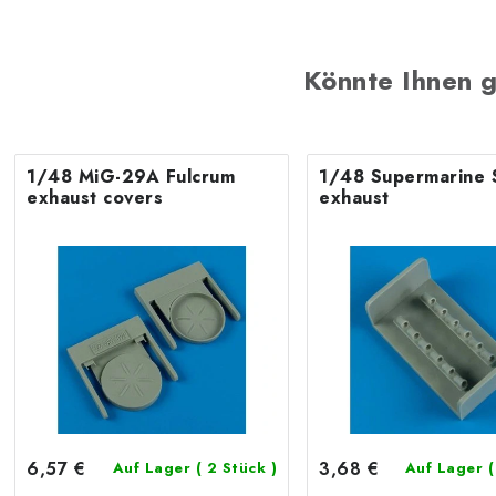
Könnte Ihnen g
1/48 MiG-29A Fulcrum
1/48 Supermarine S
exhaust covers
exhaust
6,57 €
3,68 €
Auf Lager
( 2 Stück )
Auf Lager
(