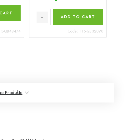
 CART
ADD TO CART
15-QB48474
Code:
115-QB32090
he Produkte