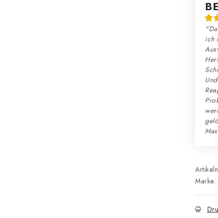
B
"Das
ich 
Ausw
Hers
Schn
Und:
Reag
Prob
wer
gelö
Max
Artikel
Marke:
Dru