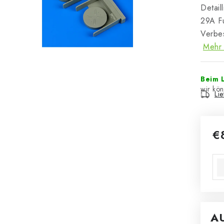
Detail
29A F
Verbes
Mehr 
Beim L
Li
€
Ver
A