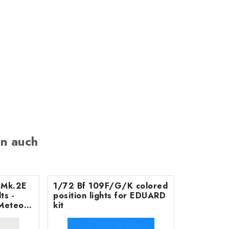
n auch
B Mk.2E
1/72 Bf 109F/G/K colored
position lights for EDUARD
Meteor
kit