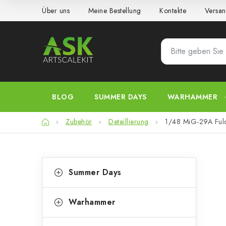
Zum
Über uns
Meine Bestellung
Kontakte
Versan
Inhalt
springen
BLOG
SUMMER DAYS
WARHAMMER
Startseite
Zubehör
Detaillierung
1/48 MiG-29A Fulc
S
K
Kategorien
Summer Days
überspringen
a
e
t
i
Warhammer
e
t