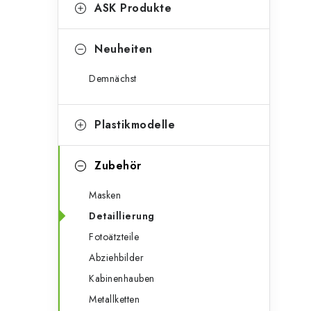
g
ASK Produkte
e
o
n
r
Neuheiten
l
i
Demnächst
e
e
n
i
Plastikmodelle
s
Zubehör
t
Masken
e
Detaillierung
Fotoätzteile
Abziehbilder
Kabinenhauben
Metallketten