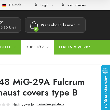
Deutsch
bestimmungen
Beschwerdeverfahren
Großhandel
Model
Login
Registrieren
1​
Warenkorb leeren
16:30 Uhr)
WARENKORB
DELLE
ZUBEHÖR
FARBEN & WERKZEUGE
48 MiG-29A Fulcrum
haust covers type B
Bewertungsdetails
Nicht bewertet