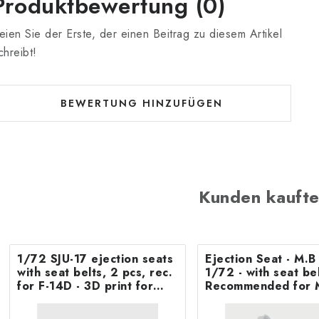
Produktbewertung (0)
eien Sie der Erste, der einen Beitrag zu diesem Artikel
chreibt!
BEWERTUNG HINZUFÜGEN
Kunden kaufte
1/72 SJU-17 ejection seats
Ejection Seat - M.
with seat belts, 2 pcs, rec.
1/72 - with seat belts -
for F-14D - 3D print for
Recommended for 
Tamiya
F.8/FR9 Airfix