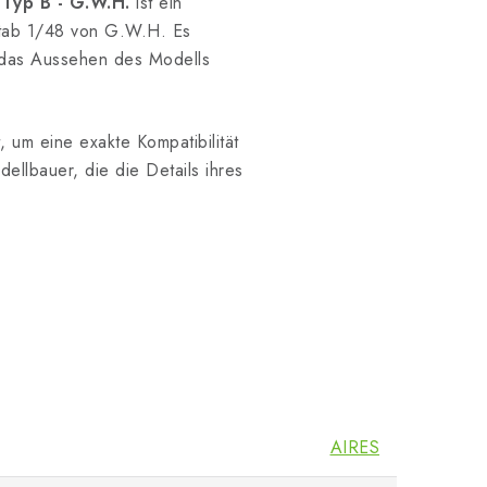
Typ B - G.W.H.
ist ein
stab 1/48 von G.W.H. Es
h das Aussehen des Modells
 um eine exakte Kompatibilität
llbauer, die die Details ihres
AIRES