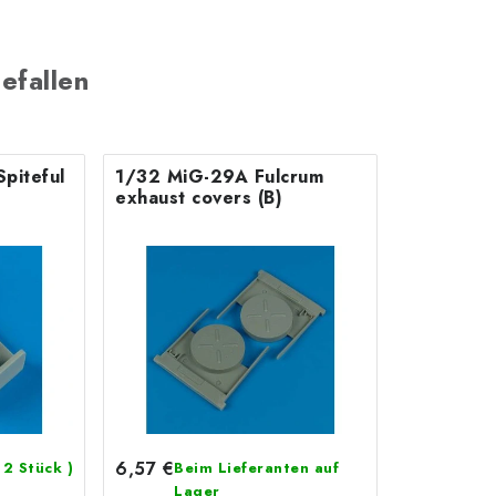
efallen
piteful
1/32 MiG-29A Fulcrum
exhaust covers (B)
6,57 €
 2 Stück )
Beim Lieferanten auf
Lager