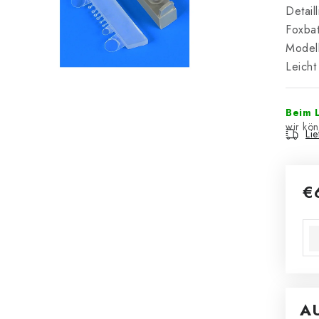
Detail
Foxbat
Modell
Leicht
Beim L
Li
€
Ver
A