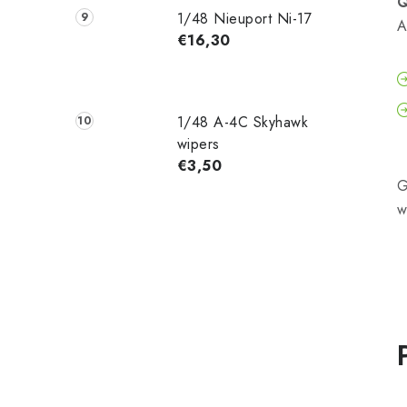
Q
1/48 Nieuport Ni-17
A
€16,30
1/48 A-4C Skyhawk
wipers
€3,50
G
w