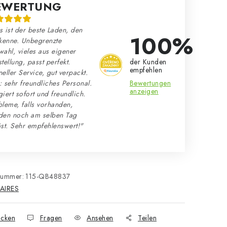
EWERTUNG
 ist der beste Laden, den
100%
kenne. Unbegrenzte
ahl, vieles aus eigener
der Kunden
tellung, passt perfekt.
empfehlen
eller Service, gut verpackt.
Bewertungen
 sehr freundliches Personal.
anzeigen
iert sofort und freundlich.
leme, falls vorhanden,
den noch am selben Tag
st. Sehr empfehlenswert!"
nummer:
115-QB48837
AIRES
cken
Fragen
Ansehen
Teilen