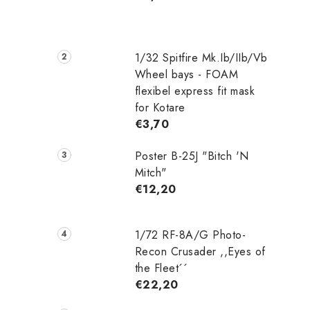
1/32 Spitfire Mk.Ib/IIb/Vb
Wheel bays - FOAM
flexibel express fit mask
for Kotare
€3,70
Poster B-25J "Bitch 'N
Mitch"
€12,20
1/72 RF-8A/G Photo-
Recon Crusader ,,Eyes of
the Fleet´´
€22,20