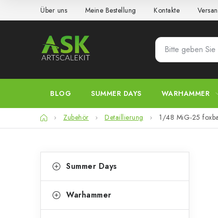
Zum
Über uns
Meine Bestellung
Kontakte
Versan
Inhalt
springen
BLOG
SUMMER DAYS
WARHAMMER
Startseite
Zubehör
Detaillierung
1/48 MiG-25 foxbat
S
K
Kategorien
Summer Days
überspringen
a
e
t
i
Warhammer
e
t