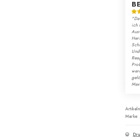
B
"Das
ich 
Ausw
Hers
Schn
Und:
Reag
Prob
wer
gelö
Max
Artikel
Marke:
Dru