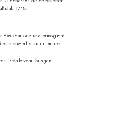
in Zubehörset zur detaillierten
aßstab 1/48.
er Basisbausatz und ermöglicht
descheinwerfer zu erreichen.
es Detailniveau bringen