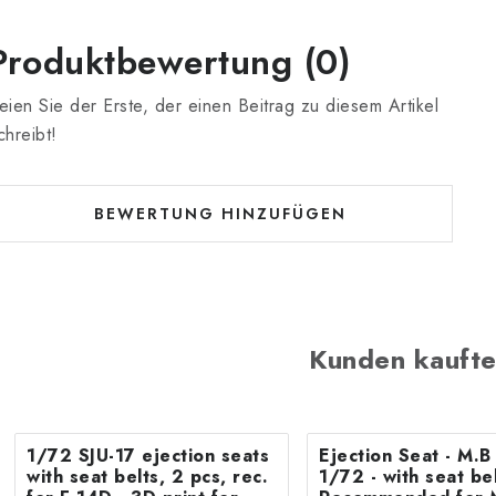
Produktbewertung (0)
eien Sie der Erste, der einen Beitrag zu diesem Artikel
chreibt!
BEWERTUNG HINZUFÜGEN
Kunden kaufte
1/72 SJU-17 ejection seats
Ejection Seat - M.
with seat belts, 2 pcs, rec.
1/72 - with seat belts -