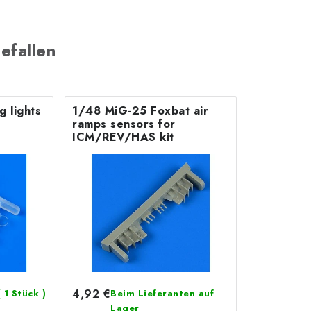
efallen
g lights
1/48 MiG-25 Foxbat air
ramps sensors for
ICM/REV/HAS kit
4,92 €
( 1 Stück )
Beim Lieferanten auf
Lager