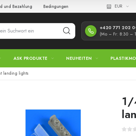
EUR
d und Bezahlung
Bedingungen und Konditionen
Datenschutz
+420 771 202 00
(Mo – Fr: 8:30 – 
ASK PRODUKTE
NEUHEITEN
PLASTIKMO
 landing lights
1/
la