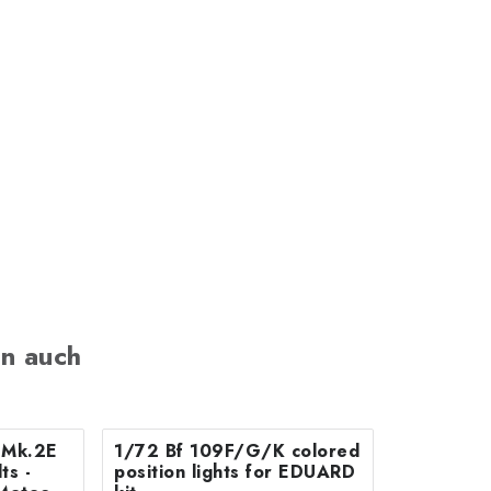
n auch
B Mk.2E
1/72 Bf 109F/G/K colored
position lights for EDUARD