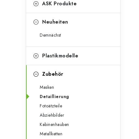
g
ASK Produkte
e
o
n
r
Neuheiten
l
i
Demnächst
e
e
n
i
Plastikmodelle
s
Zubehör
t
Masken
e
Detaillierung
Fotoätzteile
Abziehbilder
Kabinenhauben
Metallketten