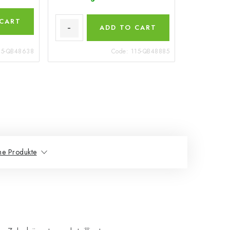
 CART
ADD TO CART
15-QB48638
Code:
115-QB48885
he Produkte