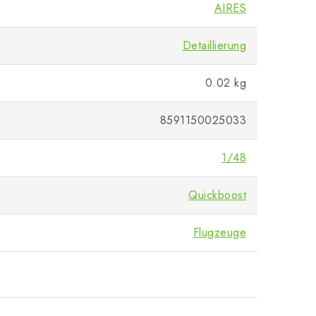
AIRES
Detaillierung
0.02 kg
8591150025033
1/48
Quickboost
Flugzeuge