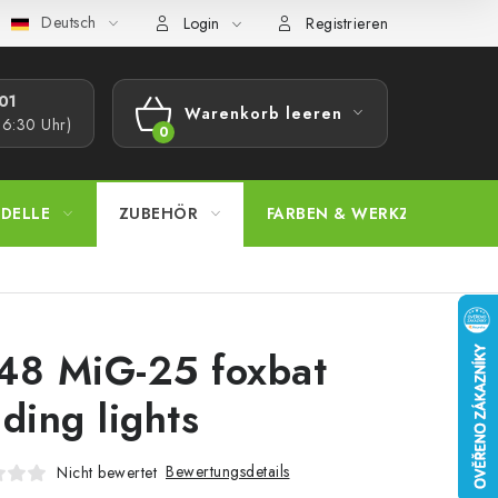
Deutsch
bestimmungen
Beschwerdeverfahren
Großhandel
Model
Login
Registrieren
1​
Warenkorb leeren
16:30 Uhr)
WARENKORB
DELLE
ZUBEHÖR
FARBEN & WERKZEUGE
48 MiG-25 foxbat
nding lights
Bewertungsdetails
Nicht bewertet