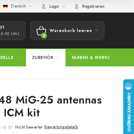
Deutsch
bestimmungen
Beschwerdeverfahren
Großhandel
Model
Login
Registrieren
1​
Warenkorb leeren
16:30 Uhr)
WARENKORB
DELLE
ZUBEHÖR
FARBEN & WERKZEUGE
48 MiG-25 antennas
r ICM kit
Bewertungsdetails
Nicht bewertet