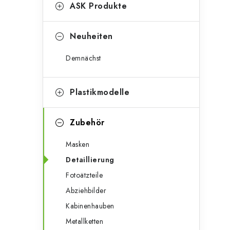
g
ASK Produkte
e
o
n
r
Neuheiten
l
i
Demnächst
e
e
n
i
Plastikmodelle
s
Zubehör
t
Masken
e
Detaillierung
Fotoätzteile
Abziehbilder
Kabinenhauben
Metallketten