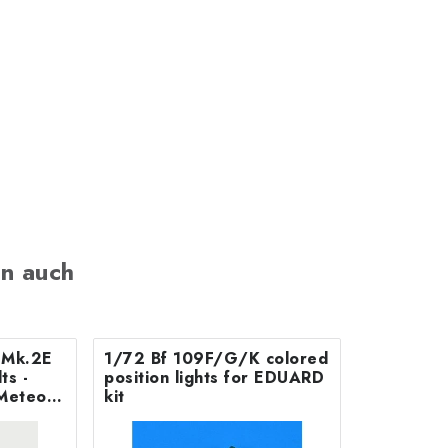
n auch
B Mk.2E
1/72 Bf 109F/G/K colored
position lights for EDUARD
Meteor
kit