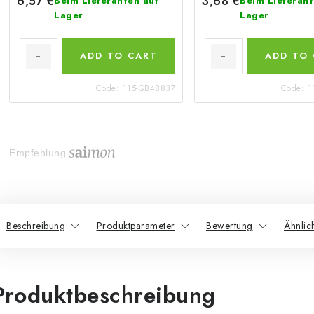
6,57 €
3,68 €
Beim Lieferanten auf
Beim Lieferant
Lager
Lager
ADD TO CART
ADD TO
Code:
115-QB48837
Code:
1
Empfehlung
Beschreibung
Produktparameter
Bewertung
Ähnlic
Produktbeschreibung