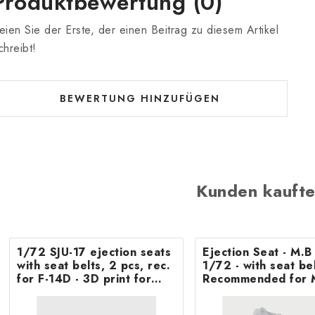
Produktbewertung (0)
eien Sie der Erste, der einen Beitrag zu diesem Artikel
chreibt!
BEWERTUNG HINZUFÜGEN
Kunden kaufte
1/72 SJU-17 ejection seats
Ejection Seat - M.
with seat belts, 2 pcs, rec.
1/72 - with seat belts -
for F-14D - 3D print for
Recommended for 
Tamiya
F.8/FR9 Airfix