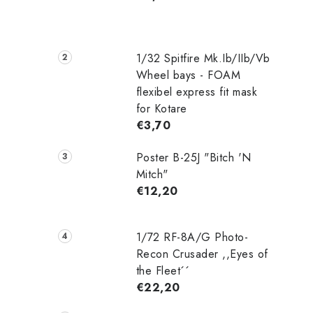
1/32 Spitfire Mk.Ib/IIb/Vb
Wheel bays - FOAM
flexibel express fit mask
for Kotare
€3,70
Poster B-25J "Bitch 'N
Mitch"
€12,20
1/72 RF-8A/G Photo-
Recon Crusader ,,Eyes of
the Fleet´´
€22,20