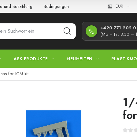
EUR
d und Bezahlung
Bedingungen und Konditionen
Datenschutz
+420 771 202 00
(Mo – Fr: 8:30 – 
ASK PRODUKTE
NEUHEITEN
PLASTIKMO
as for ICM kit
1/
fo