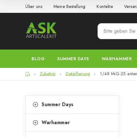
Zum
Über uns
Meine Bestellung
Kontakte
Versan
Inhalt
springen
BLOG
SUMMER DAYS
WARHAMMER
Startseite
Zubehör
Detaillierung
1/48 MiG-25 antenn
S
K
Kategorien
Summer Days
überspringen
a
e
t
i
Warhammer
e
t