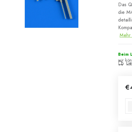
Das Q
die Mi
detail
Kompat
Mehr 
Beim L
Li
€
Ver