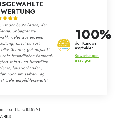
USGEWÄHLTE
EWERTUNG
 ist der beste Laden, den
100%
kenne. Unbegrenzte
ahl, vieles aus eigener
der Kunden
tellung, passt perfekt.
empfehlen
eller Service, gut verpackt.
Bewertungen
 sehr freundliches Personal.
anzeigen
iert sofort und freundlich.
leme, falls vorhanden,
den noch am selben Tag
st. Sehr empfehlenswert!"
nummer:
115-QB48891
AIRES