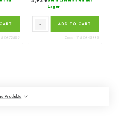
4,92 €
en auf
Beim Lieferanten auf
Lager
 CART
ADD TO CART
15-QB72589
Code:
115-QB48885
he Produkte