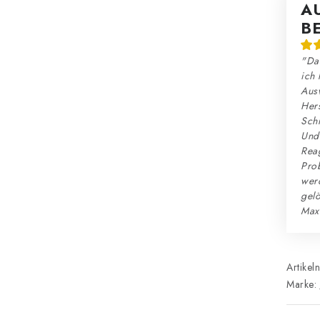
A
B
"Das
ich 
Ausw
Hers
Schn
Und:
Reag
Prob
wer
gelö
Max
Artikel
Marke: