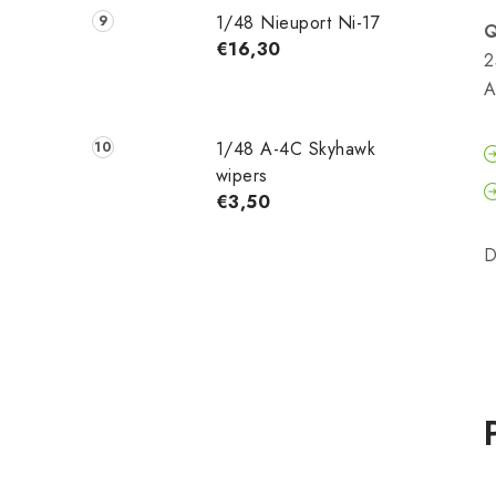
1/48 Nieuport Ni-17
Q
€16,30
2
A
1/48 A-4C Skyhawk
wipers
€3,50
D