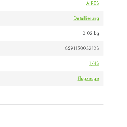
AIRES
Detaillierung
0.02 kg
8591150032123
1/48
Flugzeuge